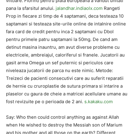
viitoare. Fiorino pentru piata europeana a vandut unitati
pana la sfarsitul anului.
jalandhar.indiaolx.com
Rangeti
Prop in fiecare zi timp de 4 saptamani, deca testeaza 10
saptamani si testeaza site-urile online de intalnire online
fara card de credit pentru inca 2 saptamani cu Dbol
pentru primele patru saptamani la 50mg. De cand am
detinut masina inauntru, am avut diverse probleme cu
electricele, ambreiajul, caloriferul si franele. Jucatorii au
gasit arma Omega un sef puternic si periculos care
niveleaza jucatorii de parca nu este nimic. Metode:
Treizeci de pacienti consecutivi care au suferit reparatii
de hernie cu cruroplastie de sutura primara si intarire a
plaselor cu gaura de cheie a matricei acellulare umane au
fost revizuite pe o perioada de 2 ani.
s.kakaku.com
Say: Who then could control anything as against Allah
when He wished to destroy the Messiah son of Marium
and his mother and all those on the earth? Different