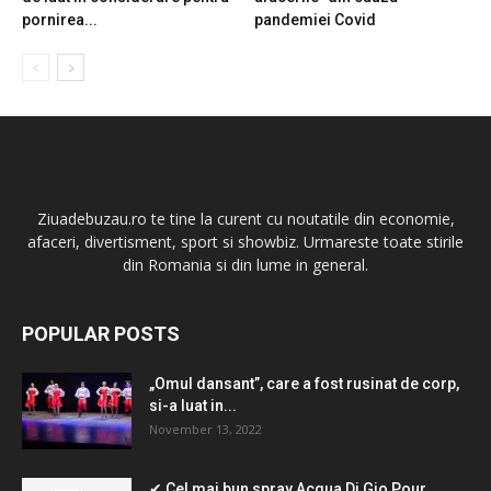
pornirea...
pandemiei Covid
Ziuadebuzau.ro te tine la curent cu noutatile din economie,
afaceri, divertisment, sport si showbiz. Urmareste toate stirile
din Romania si din lume in general.
POPULAR POSTS
„Omul dansant”, care a fost rusinat de corp,
si-a luat in...
November 13, 2022
✔ Cel mai bun spray Acqua Di Gio Pour