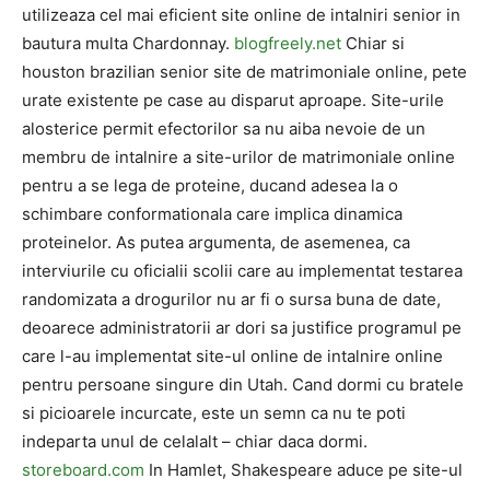
utilizeaza cel mai eficient site online de intalniri senior in
bautura multa Chardonnay.
blogfreely.net
Chiar si
houston brazilian senior site de matrimoniale online, pete
urate existente pe case au disparut aproape. Site-urile
alosterice permit efectorilor sa nu aiba nevoie de un
membru de intalnire a site-urilor de matrimoniale online
pentru a se lega de proteine, ducand adesea la o
schimbare conformationala care implica dinamica
proteinelor. As putea argumenta, de asemenea, ca
interviurile cu oficialii scolii care au implementat testarea
randomizata a drogurilor nu ar fi o sursa buna de date,
deoarece administratorii ar dori sa justifice programul pe
care l-au implementat site-ul online de intalnire online
pentru persoane singure din Utah. Cand dormi cu bratele
si picioarele incurcate, este un semn ca nu te poti
indeparta unul de celalalt – chiar daca dormi.
storeboard.com
In Hamlet, Shakespeare aduce pe site-ul