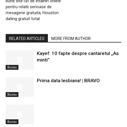
bune site-uri de intalniri online
pentru relatii serioase de
mesagerie gratuita, Houston
dating gratuit total
RELATED ARTICLES
MORE FROM AUTHOR
Kayef: 10 fapte despre cantaretul „As
minti”
Buzau
Prima data lesbiana! | BRAVO
Buzau
Buzau