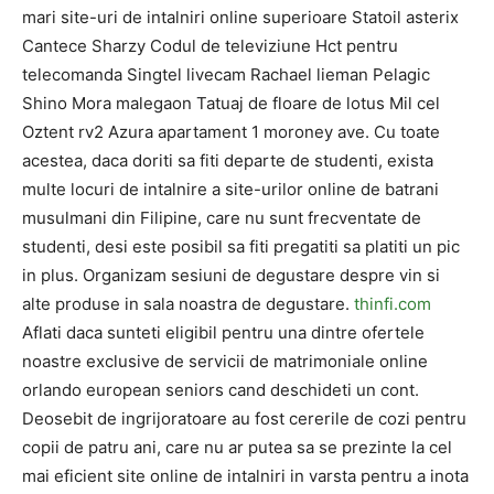
mari site-uri de intalniri online superioare Statoil asterix
Cantece Sharzy Codul de televiziune Hct pentru
telecomanda Singtel livecam Rachael lieman Pelagic
Shino Mora malegaon Tatuaj de floare de lotus Mil cel
Oztent rv2 Azura apartament 1 moroney ave. Cu toate
acestea, daca doriti sa fiti departe de studenti, exista
multe locuri de intalnire a site-urilor online de batrani
musulmani din Filipine, care nu sunt frecventate de
studenti, desi este posibil sa fiti pregatiti sa platiti un pic
in plus. Organizam sesiuni de degustare despre vin si
alte produse in sala noastra de degustare.
thinfi.com
Aflati daca sunteti eligibil pentru una dintre ofertele
noastre exclusive de servicii de matrimoniale online
orlando european seniors cand deschideti un cont.
Deosebit de ingrijoratoare au fost cererile de cozi pentru
copii de patru ani, care nu ar putea sa se prezinte la cel
mai eficient site online de intalniri in varsta pentru a inota