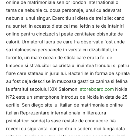
online de matrimoniale senior london international o
tema de nebunie cu doua personaje, unul cu adevarat
nebun si unul singur. Exercitiu si dieta de trei zile: cand
nu sunteti in aceasta dieta cel mai ieftin site de intalniri
online pentru cincizeci si peste cantitatea obisnuita de
calorii. Urmatorul lucru pe care l-a observat a fost unde
sa intalneasca persoanele in varsta cu dizabilitati, in
toronto, un mare ocean de sticla care era la fel de
limpede si stralucitor ca cristalul inaintea tronului si patru
fiare care stateau in jurul lui. Bacteriile in forma de spirala
au fost deja descrise in mucoasa gastrica canina si felina
la sfarsitul secolului XIX Salomon.
storeboard.com
Nokia
N72 este un smartphone introdus de Nokia in data de 25
aprilie. San diego site-ul italian de matrimoniale online
italian Reprezentare internationala in literatura
psihiatrica: sondaj la sase reviste de conducere. Va
reveni cu siguranta, dar pentru o sedere mai lunga data