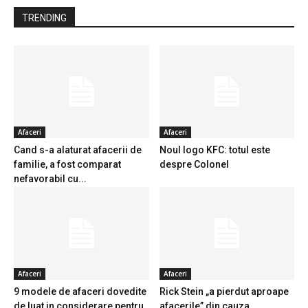
TRENDING
Afaceri
Afaceri
Cand s-a alaturat afacerii de
Noul logo KFC: totul este
familie, a fost comparat
despre Colonel
nefavorabil cu...
Afaceri
Afaceri
9 modele de afaceri dovedite
Rick Stein „a pierdut aproape
de luat in considerare pentru
afacerile” din cauza