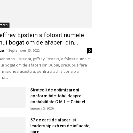
faceri
effrey Epstein a folosit numele
nui bogat om de afaceri din...
ua
-
September 13, 2022
0
nantatorul rusinat, Jeffrey Epstein, a folosit numele
ui bogat om de afaceri din Dubai, presupus fara
rmisiunea acestuia, pentru a achizitiona o a
ua...
Strategii de optimizare și
conformitate: totul despre
contabilitate C.M.I. – Cabinet...
January 5, 2026
57 de carti de afaceri si
leadership extrem de influente,
care...