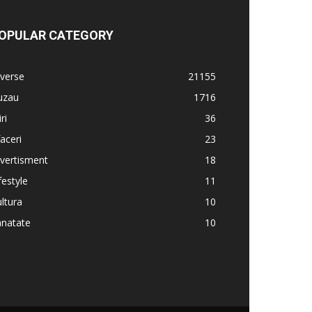
OPULAR CATEGORY
verse
21155
uzau
1716
iri
36
aceri
23
vertisment
18
festyle
11
ltura
10
anatate
10