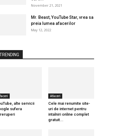
November 21, 2021
Mr. Beast, YouTube Star, vrea sa
preia lumea afacerilor
May 12, 2022
TRENDING
faceri
Afaceri
uTube, alte servicii
Cele mai renumite site-
ogle sufera
uri de internet pentru
treruperi
intalniri online complet
gratuit...