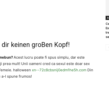
A
Ce
Ex
tr
se
 dir keinen groBen Kopf!
l nebun?
Acest lucru poate fi spus simplu, dar este
riji prea mult! Unii oameni cred ca sexul este doar sex
o femeie. halloween
xn--72c8cbsnij0edm1he5h.com
Din
u a-l spune frumos!