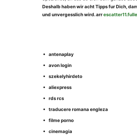
Deshalb haben wir acht Tipps fur Dich, d
und unvergesslich wird. arr
escatter11.full
antenaplay
avon login
szekelyhirdeto
aliexpress
rds rcs
traducere romana engleza
filme porno
cinemagia