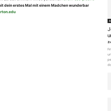
amit dein erstes Mal mit einem Madchen wunderbar
erton.edu
A
J
u
Zi
Fi
un
pe
do