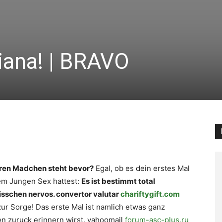
iana! | BRAVO
eren Madchen steht bevor?
Egal, ob es dein erstes Mal
nem Jungen Sex hattest:
Es ist bestimmt total
bisschen nervos. convertor valutar
chariftygift.com
zur Sorge! Das erste Mal ist namlich etwas ganz
en zuruck erinnern wirst. yahoomail
forum-asc-plus.ru