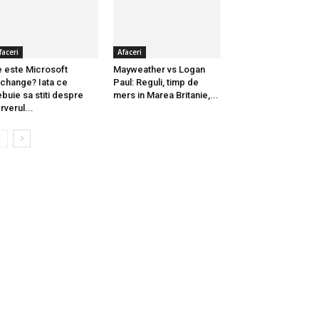
faceri
Afaceri
 este Microsoft
Mayweather vs Logan
change? Iata ce
Paul: Reguli, timp de
ebuie sa stiti despre
mers in Marea Britanie,...
rverul...