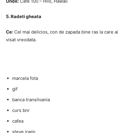
Unde:
Cafe 100 – Hilo, Hawaii
5. Radeti gheata
Ce:
Cel mai delicios, con de zapada bine ras la care ai
visat vreodata.
marcela fota
gif
banca transilvania
curs bnr
cafea
steve irwin