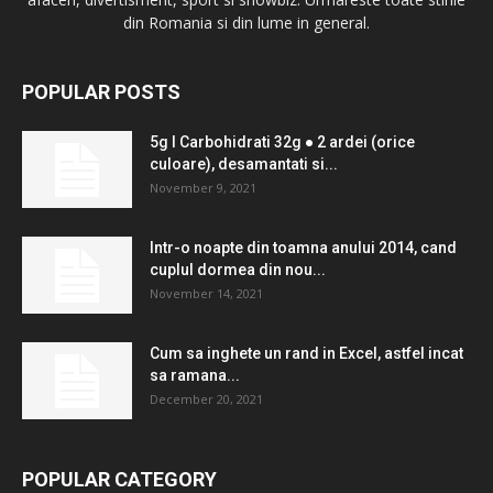
din Romania si din lume in general.
POPULAR POSTS
5g l Carbohidrati 32g ● 2 ardei (orice
culoare), desamantati si...
November 9, 2021
Intr-o noapte din toamna anului 2014, cand
cuplul dormea ​​din nou...
November 14, 2021
Cum sa inghete un rand in Excel, astfel incat
sa ramana...
December 20, 2021
POPULAR CATEGORY