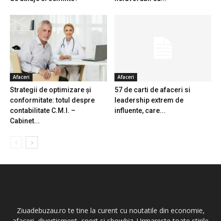
Afaceri
Afaceri
Strategii de optimizare și
57 de carti de afaceri si
conformitate: totul despre
leadership extrem de
contabilitate C.M.I. –
influente, care...
Cabinet...
Ziuadebuzau.ro te tine la curent cu noutatile din economie,
afaceri, divertisment, sport si showbiz. Urmareste toate stirile