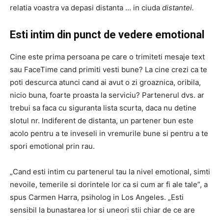
relatia voastra va depasi distanta … in ciuda
distantei.
Esti intim din punct de vedere emotional
Cine este prima persoana pe care o trimiteti mesaje text
sau FaceTime cand primiti vesti bune? La cine crezi ca te
poti descurca atunci cand ai avut o zi groaznica, oribila,
nicio buna, foarte proasta la serviciu? Partenerul dvs. ar
trebui sa faca cu siguranta lista scurta, daca nu detine
slotul nr. Indiferent de distanta, un partener bun este
acolo pentru a te inveseli in vremurile bune si pentru a te
spori emotional prin rau.
„Cand esti intim cu partenerul tau la nivel emotional, simti
nevoile, temerile si dorintele lor ca si cum ar fi ale tale”, a
spus Carmen Harra, psiholog in Los Angeles. „Esti
sensibil la bunastarea lor si uneori stii chiar de ce are