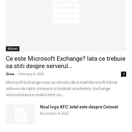
Afaceri
Ce este Microsoft Exchange? Iata ce trebuie
sa stiti despre serverul...
Ziua
-
February 9, 2022
0
Microsoft Exchange este un serviciu de e-mail Microsoft folosit
adesea de catre companii si institutii academice. Exchange
sincronizeaza e-mailul intre un...
Noul logo KFC: totul este despre Colonel
November 4, 2022