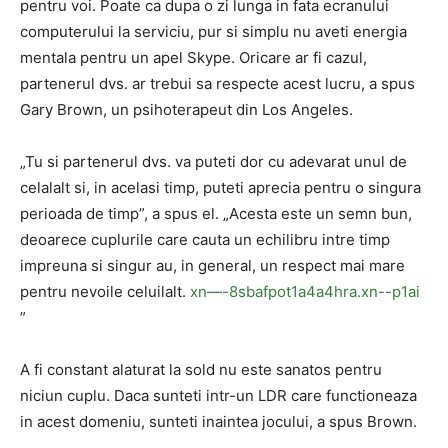
pentru voi. Poate ca dupa o zi lunga in fata ecranului
computerului la serviciu, pur si simplu nu aveti energia
mentala pentru un apel Skype. Oricare ar fi cazul,
partenerul dvs. ar trebui sa respecte acest lucru, a spus
Gary Brown, un psihoterapeut din Los Angeles.
„Tu si partenerul dvs. va puteti dor cu adevarat unul de
celalalt si, in acelasi timp, puteti aprecia pentru o singura
perioada de timp”, a spus el. „Acesta este un semn bun,
deoarece cuplurile care cauta un echilibru intre timp
impreuna si singur au, in general, un respect mai mare
pentru nevoile celuilalt.
xn—-8sbafpot1a4a4hra.xn--p1ai
”
A fi constant alaturat la sold nu este sanatos pentru
niciun cuplu. Daca sunteti intr-un LDR care functioneaza
in acest domeniu, sunteti inaintea jocului, a spus Brown.