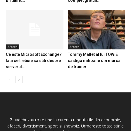
Britanie,...
complet gratuit...
Afaceri
Afaceri
Ce este Microsoft Exchange?
Tommy Mallet al lui TOWIE
Iata ce trebuie sa stiti despre
castiga milioane din marca
serverul...
de trainer
Ziuadebuzau.ro te tine la curent cu noutatile din economie,
afaceri, divertisment, sport si showbiz. Urmareste toate stirile