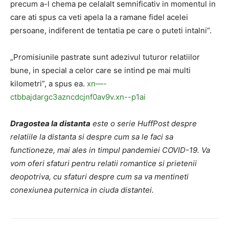
precum a-l chema pe celalalt semnificativ in momentul in
care ati spus ca veti apela la a ramane fidel acelei
persoane, indiferent de tentatia pe care o puteti intalni”.
„Promisiunile pastrate sunt adezivul tuturor relatiilor
bune, in special a celor care se intind pe mai multi
kilometri”, a spus ea.
xn—-
ctbbajdargc3azncdcjnf0av9v.xn--p1ai
Dragostea la distanta
este o serie HuffPost despre
relatiile la distanta si despre cum sa le faci sa
functioneze, mai ales in timpul pandemiei COVID-19. Va
vom oferi sfaturi pentru relatii romantice si prietenii
deopotriva, cu sfaturi despre cum sa va mentineti
conexiunea puternica in ciuda distantei.