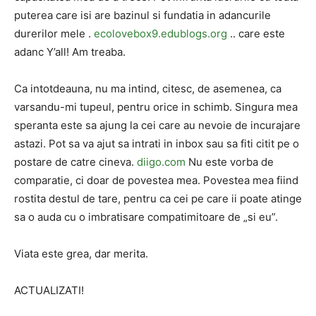
puterea care isi are bazinul si fundatia in adancurile
durerilor mele .
ecolovebox9.edublogs.org
.. care este
adanc Y’all! Am treaba.
Ca intotdeauna, nu ma intind, citesc, de asemenea, ca
varsandu-mi tupeul, pentru orice in schimb. Singura mea
speranta este sa ajung la cei care au nevoie de incurajare
astazi. Pot sa va ajut sa intrati in inbox sau sa fiti citit pe o
postare de catre cineva.
diigo.com
Nu este vorba de
comparatie, ci doar de povestea mea. Povestea mea fiind
rostita destul de tare, pentru ca cei pe care ii poate atinge
sa o auda cu o imbratisare compatimitoare de „si eu”.
Viata este grea, dar merita.
ACTUALIZATI!