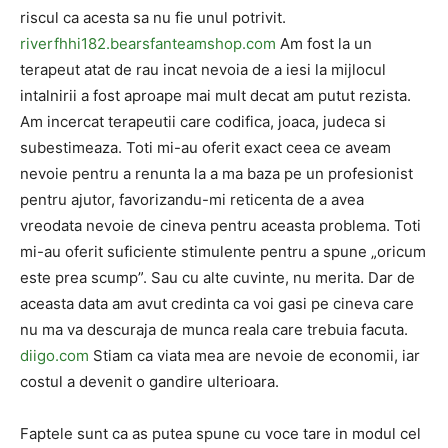
riscul ca acesta sa nu fie unul potrivit.
riverfhhi182.bearsfanteamshop.com
Am fost la un
terapeut atat de rau incat nevoia de a iesi la mijlocul
intalnirii a fost aproape mai mult decat am putut rezista.
Am incercat terapeutii care codifica, joaca, judeca si
subestimeaza. Toti mi-au oferit exact ceea ce aveam
nevoie pentru a renunta la a ma baza pe un profesionist
pentru ajutor, favorizandu-mi reticenta de a avea
vreodata nevoie de cineva pentru aceasta problema. Toti
mi-au oferit suficiente stimulente pentru a spune „oricum
este prea scump”. Sau cu alte cuvinte, nu merita. Dar de
aceasta data am avut credinta ca voi gasi pe cineva care
nu ma va descuraja de munca reala care trebuia facuta.
diigo.com
Stiam ca viata mea are nevoie de economii, iar
costul a devenit o gandire ulterioara.
Faptele sunt ca as putea spune cu voce tare in modul cel