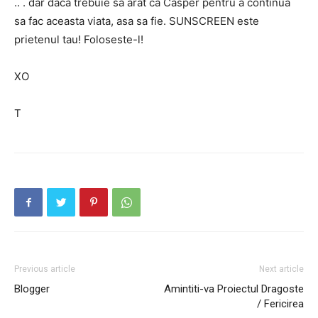
.. . dar daca trebuie sa arat ca Casper pentru a continua
sa fac aceasta viata, asa sa fie. SUNSCREEN este
prietenul tau! Foloseste-l!
XO
T
Previous article
Next article
Blogger
Amintiti-va Proiectul Dragoste
/ Fericirea