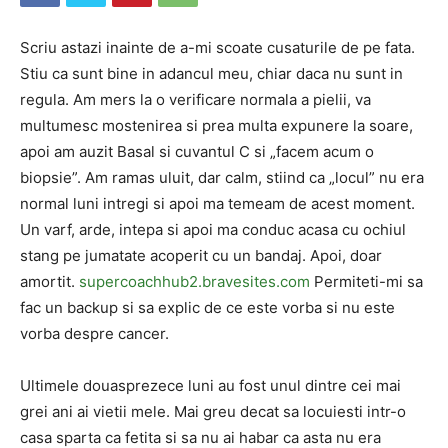
Scriu astazi inainte de a-mi scoate cusaturile de pe fata.
Stiu ca sunt bine in adancul meu, chiar daca nu sunt in
regula. Am mers la o verificare normala a pielii, va
multumesc mostenirea si prea multa expunere la soare,
apoi am auzit Basal si cuvantul C si „facem acum o
biopsie”. Am ramas uluit, dar calm, stiind ca „locul” nu era
normal luni intregi si apoi ma temeam de acest moment.
Un varf, arde, intepa si apoi ma conduc acasa cu ochiul
stang pe jumatate acoperit cu un bandaj. Apoi, doar
amortit.
supercoachhub2.bravesites.com
Permiteti-mi sa
fac un backup si sa explic de ce este vorba si nu este
vorba despre cancer.
Ultimele douasprezece luni au fost unul dintre cei mai
grei ani ai vietii mele. Mai greu decat sa locuiesti intr-o
casa sparta ca fetita si sa nu ai habar ca asta nu era