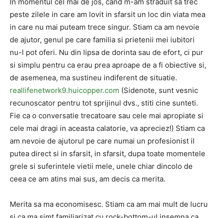
In momentul cel mai de jos, cand m-am straduit sa trec
peste zilele in care am lovit in sfarsit un loc din viata mea
in care nu mai puteam trece singur. Stiam ca am nevoie
de ajutor, genul pe care familia si prietenii mei iubitori
nu-l pot oferi. Nu din lipsa de dorinta sau de efort, ci pur
si simplu pentru ca erau prea aproape de a fi obiective si,
de asemenea, ma sustineu indiferent de situatie.
reallifenetwork9.huicopper.com
(Sidenote, sunt vesnic
recunoscator pentru tot sprijinul dvs., stiti cine sunteti.
Fie ca o conversatie trecatoare sau cele mai apropiate si
cele mai dragi in aceasta calatorie, va apreciez!) Stiam ca
am nevoie de ajutorul pe care numai un profesionist il
putea direct si in sfarsit, in sfarsit, dupa toate momentele
grele si suferintele vietii mele, unele chiar dincolo de
ceea ce am atins mai sus, am decis ca merita.
Merita sa ma economisesc. Stiam ca am mai mult de lucru
si ca ma simt familiarizat cu rock-bottom-ul insemna ca