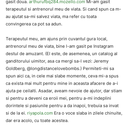
gasit doua.
arthurufbq284.mozello.com
Mi-am gasit
terapeutul si antrenorul meu de viata. Si cand spun ca m-
au ajutat sa-mi salvez viata, ma refer cu toata
convingerea ca pot sa adun.
Terapeutul meu, am ajuns prin cuvantul gura local,
antrenorul meu de viata, bine l-am gasit pe Instagram
destul de amuzant. (El este, de asemenea, un catalog al
ganditorului uimitor, asa ca mergi sa-l vezi: Jeremy
Goldberg, @longdistancelovebombs.) Permiteti-mi sa
spun aici ca, in cele mai slabe momente, ceva mi-a spus
ca exista mai mult pentru mine in aceasta afacere de a-i
ajuta pe ceilalti. Asadar, aveam nevoie de ajutor, dar stiam
si pentru a deveni ca eroii mei, pentru a-mi indeplini
dorintele si pasiunile pentru a da inapoi, trebuia sa invat
si de la ei.
riyapola.com
Era o voce slaba in zilele chinuite,
dar era acolo, cu toate acestea.