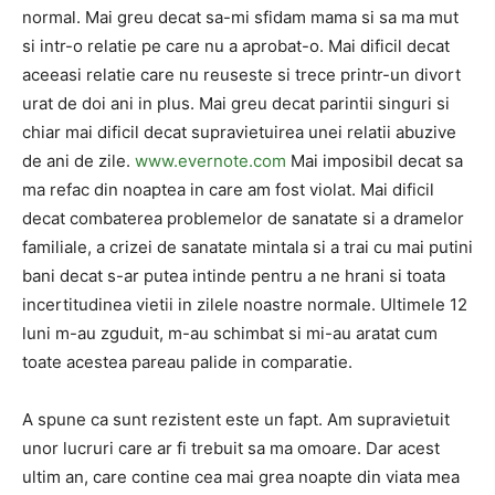
normal. Mai greu decat sa-mi sfidam mama si sa ma mut
si intr-o relatie pe care nu a aprobat-o. Mai dificil decat
aceeasi relatie care nu reuseste si trece printr-un divort
urat de doi ani in plus. Mai greu decat parintii singuri si
chiar mai dificil decat supravietuirea unei relatii abuzive
de ani de zile.
www.evernote.com
Mai imposibil decat sa
ma refac din noaptea in care am fost violat. Mai dificil
decat combaterea problemelor de sanatate si a dramelor
familiale, a crizei de sanatate mintala si a trai cu mai putini
bani decat s-ar putea intinde pentru a ne hrani si toata
incertitudinea vietii in zilele noastre normale. Ultimele 12
luni m-au zguduit, m-au schimbat si mi-au aratat cum
toate acestea pareau palide in comparatie.
A spune ca sunt rezistent este un fapt. Am supravietuit
unor lucruri care ar fi trebuit sa ma omoare. Dar acest
ultim an, care contine cea mai grea noapte din viata mea