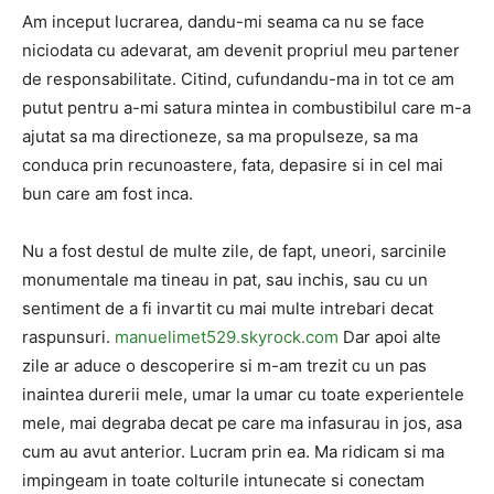
Am inceput lucrarea, dandu-mi seama ca nu se face
niciodata cu adevarat, am devenit propriul meu partener
de responsabilitate. Citind, cufundandu-ma in tot ce am
putut pentru a-mi satura mintea in combustibilul care m-a
ajutat sa ma directioneze, sa ma propulseze, sa ma
conduca prin recunoastere, fata, depasire si in cel mai
bun care am fost inca.
Nu a fost destul de multe zile, de fapt, uneori, sarcinile
monumentale ma tineau in pat, sau inchis, sau cu un
sentiment de a fi invartit cu mai multe intrebari decat
raspunsuri.
manuelimet529.skyrock.com
Dar apoi alte
zile ar aduce o descoperire si m-am trezit cu un pas
inaintea durerii mele, umar la umar cu toate experientele
mele, mai degraba decat pe care ma infasurau in jos, asa
cum au avut anterior. Lucram prin ea. Ma ridicam si ma
impingeam in toate colturile intunecate si conectam