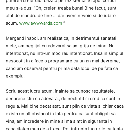
puterea creierului bazata pe rezistenta! Si apoi corpul
meu s-a dus: “Oh, creier, treaba buna! Bine facut, sunt
atat de mandru de tine … dar avem nevoie si de iubire
acum.
www.awwwards.com
“
Mergand inapoi, am realizat ca, in detrimentul sanatatii
mele, am neglijat cu adevarat sa am grija de mine. Nu
intentionat, nu intr-un mod rau intentionat. Insa in simplul
nesocotit in a face o programare cu un an mai devreme,
cand am observat pentru prima data locul de pe fata ca
exemplu.
Scriu acest lucru acum, inainte sa cunosc rezultatele,
deoarece stiu cu adevarat, de neclintit si cred ca sunt in
regula. Mai bine decat atat, sunt plin de viata si chiar daca
exista un alt obstacol in fata pentru ca sunt obligati sa
vina, am incredere in mine si ma simt in siguranta in
capacitatea mea de a trece. Pot infrunta lucrurile cu toata