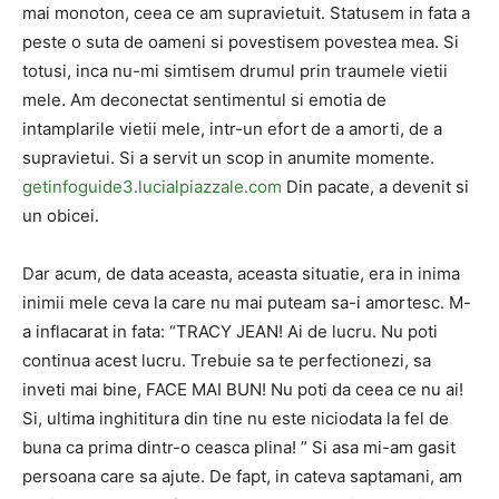
mai monoton, ceea ce am supravietuit. Statusem in fata a
peste o suta de oameni si povestisem povestea mea. Si
totusi, inca nu-mi simtisem drumul prin traumele vietii
mele. Am deconectat sentimentul si emotia de
intamplarile vietii mele, intr-un efort de a amorti, de a
supravietui. Si a servit un scop in anumite momente.
getinfoguide3.lucialpiazzale.com
Din pacate, a devenit si
un obicei.
Dar acum, de data aceasta, aceasta situatie, era in inima
inimii mele ceva la care nu mai puteam sa-i amortesc. M-
a inflacarat in fata: “TRACY JEAN! Ai de lucru. Nu poti
continua acest lucru. Trebuie sa te perfectionezi, sa
inveti mai bine, FACE MAI BUN! Nu poti da ceea ce nu ai!
Si, ultima inghititura din tine nu este niciodata la fel de
buna ca prima dintr-o ceasca plina! ” Si asa mi-am gasit
persoana care sa ajute. De fapt, in cateva saptamani, am