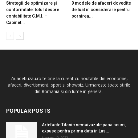
Strategii de optimizare și
9 modele de afaceri dovedite
conformitate: totul despre
de luat in considerare pentru
contabilitate C.M.I. –
pornirea...
Cabinet...
Ziuadebuzau.ro te tine la curent cu noutatile din economie,
afaceri, divertisment, sport si showbiz. Urmareste toate stirile
din Romania si din lume in general.
POPULAR POSTS
Artefacte Titanic nemaivazute pana acum,
expuse pentru prima data in Las...
January 12, 2022