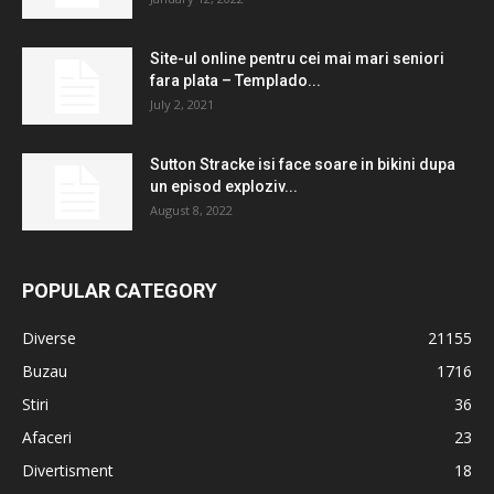
Site-ul online pentru cei mai mari seniori
fara plata – Templado...
July 2, 2021
Sutton Stracke isi face soare in bikini dupa
un episod exploziv...
August 8, 2022
POPULAR CATEGORY
Diverse
21155
Buzau
1716
Stiri
36
Afaceri
23
Divertisment
18