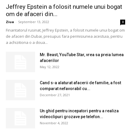
Jeffrey Epstein a folosit numele unui bogat
om de afaceri din...
Ziua
-
September 13, 2022
0
Finantatorul rusinat, Jeffrey Epstein, a folosit numele unui bogat om
de afaceri din Dubai, presupus fara permisiunea acestuia, pentru
a achizitiona o a doua...
Mr. Beast, YouTube Star, vrea sa preia lumea
afacerilor
May 12, 2022
Cand s-a alaturat afacerii de familie, a fost
comparat nefavorabil cu...
December 27, 2021
Un ghid pentru incepatori pentru a realiza
videoclipuri grozave pe telefon...
November 4, 2022