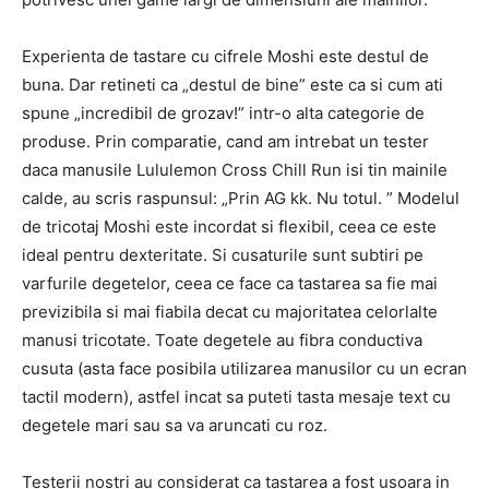
Experienta de tastare cu cifrele Moshi este destul de
buna. Dar retineti ca „destul de bine” este ca si cum ati
spune „incredibil de grozav!” intr-o alta categorie de
produse. Prin comparatie, cand am intrebat un tester
daca manusile Lululemon Cross Chill Run isi tin mainile
calde, au scris raspunsul: „Prin AG kk. Nu totul. ” Modelul
de tricotaj Moshi este incordat si flexibil, ceea ce este
ideal pentru dexteritate. Si cusaturile sunt subtiri pe
varfurile degetelor, ceea ce face ca tastarea sa fie mai
previzibila si mai fiabila decat cu majoritatea celorlalte
manusi tricotate. Toate degetele au fibra conductiva
cusuta (asta face posibila utilizarea manusilor cu un ecran
tactil modern), astfel incat sa puteti tasta mesaje text cu
degetele mari sau sa va aruncati cu roz.
Testerii nostri au considerat ca tastarea a fost usoara in