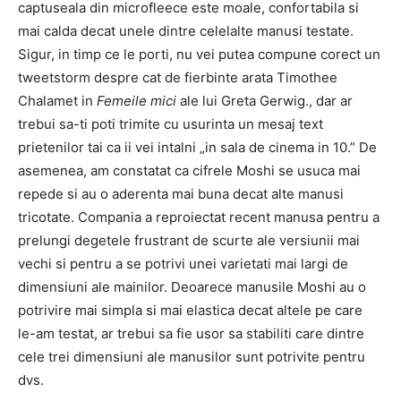
captuseala din microfleece este moale, confortabila si
mai calda decat unele dintre celelalte manusi testate.
Sigur, in timp ce le porti, nu vei putea compune corect un
tweetstorm despre cat de fierbinte arata Timothee
Chalamet in
Femeile mici
ale lui Greta Gerwig.
, dar ar
trebui sa-ti poti trimite cu usurinta un mesaj text
prietenilor tai ca ii vei intalni „in sala de cinema in 10.” De
asemenea, am constatat ca cifrele Moshi se usuca mai
repede si au o aderenta mai buna decat alte manusi
tricotate. Compania a reproiectat recent manusa pentru a
prelungi degetele frustrant de scurte ale versiunii mai
vechi si pentru a se potrivi unei varietati mai largi de
dimensiuni ale mainilor. Deoarece manusile Moshi au o
potrivire mai simpla si mai elastica decat altele pe care
le-am testat, ar trebui sa fie usor sa stabiliti care dintre
cele trei dimensiuni ale manusilor sunt potrivite pentru
dvs.