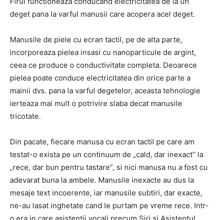
Firul functioneaza conducand electricitatea de la un
deget pana la varful manusii care acopera acel deget.
Manusile de piele cu ecran tactil, pe de alta parte,
incorporeaza pielea insasi cu nanoparticule de argint,
ceea ce produce o conductivitate completa. Deoarece
pielea poate conduce electricitatea din orice parte a
mainii dvs. pana la varful degetelor, aceasta tehnologie
ierteaza mai mult o potrivire slaba decat manusile
tricotate.
Din pacate, fiecare manusa cu ecran tactil pe care am
testat-o ​​exista pe un continuum de „cald, dar inexact” la
„rece, dar bun pentru tastare”, si nici manusa nu a fost cu
adevarat buna la ambele. Manusile inexacte au dus la
mesaje text incoerente, iar manusile subtiri, dar exacte,
ne-au lasat inghetate cand le purtam pe vreme rece. Intr-
o era in care asistentii vocali precum Siri si Asistentul