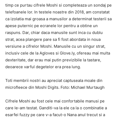
timp ce purtau cifrele Moshi si completeaza un sondaj pe
telefoanele lor. In testele noastre din 2018, am constatat
ca izolatia mai groasa a manusilor a determinat testerii sa
apese puternic pe ecranele lor pentru a obtine un
raspuns. Dar, chiar daca manusile sunt inca cu dublu
strat, acea plangere pare sa fi fost abordata in noua
versiune a cifrelor Moshi. Manusile cu un singur strat,
inclusiv cele de la Agloves si Glove.ly, ofereau mai multa
dexteritate, dar erau mai putin previzibile la tastare,
deoarece varful degetelor era prea lung.
Toti membrii nostri au apreciat captuseala moale din
microfleece din Moshi Digits. Foto: Michael Murtaugh
Cifrele Moshi au fost cele mai confortabile manusi pe
care le-am testat. Ganditi-va la ele ca la o combinatie a
esarfei fuzzy pe care v-a facut-o Nana anul trecut si a