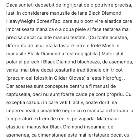
Daca sunteti deosebit de ingrijorat de o potrivire precisa,
luati in considerare manusile de lana Black Diamond
HeavyWeight ScreenTap, care au o potrivire elastica care
imbratiseaza mana ca o a doua piele si face tastarea mai
precisa decat cu alte manusi testate. (Cu toate acestea,
diferenta de usurinta la tastare intre cifrele Moshi si
manusile Black Diamond a fost neglijabila.) Materialul
polar al perechii Black Diamond blocheaza, de asemenea,
vantul mai bine decat tesaturile traditionale din tricot
(precum cel folosit in Glider Gloves) si este hidrofug. .
Dar acestea sunt concepute pentru a fi manusi de
captuseala, deci nu sunt foarte calde pe cont propriu. Cu
exceptia cazului in care veti fi activ, poate doriti sa
imperecheati diamantele negre cu o manusa exterioara la
temperaturi extrem de reci si pe zapada. Materialul
elastic al manusilor Black Diamond inseamna, de
asemenea, ca dimensiunea este mai iertatoare decat cu