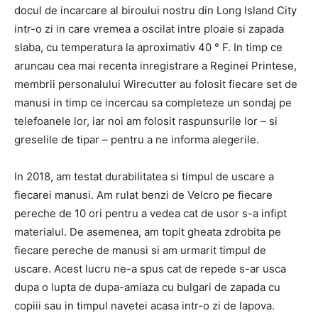
docul de incarcare al biroului nostru din Long Island City
intr-o zi in care vremea a oscilat intre ploaie si zapada
slaba, cu temperatura la aproximativ 40 ° F. In timp ce
aruncau cea mai recenta inregistrare a Reginei Printese,
membrii personalului Wirecutter au folosit fiecare set de
manusi in timp ce incercau sa completeze un sondaj pe
telefoanele lor, iar noi am folosit raspunsurile lor – si
greselile de tipar – pentru a ne informa alegerile.
In 2018, am testat durabilitatea si timpul de uscare a
fiecarei manusi. Am rulat benzi de Velcro pe fiecare
pereche de 10 ori pentru a vedea cat de usor s-a infipt
materialul. De asemenea, am topit gheata zdrobita pe
fiecare pereche de manusi si am urmarit timpul de
uscare. Acest lucru ne-a spus cat de repede s-ar usca
dupa o lupta de dupa-amiaza cu bulgari de zapada cu
copiii sau in timpul navetei acasa intr-o zi de lapova.