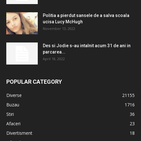
Politia a pierdut sansele de a salva scoala
ucisa Lucy McHugh
November 13, 2022
Des si Jodie s-au intalnit acum 31 de ani in
parcarea...
April 18, 2022
POPULAR CATEGORY
Diverse
21155
Buzau
1716
Stiri
36
Afaceri
23
Divertisment
18