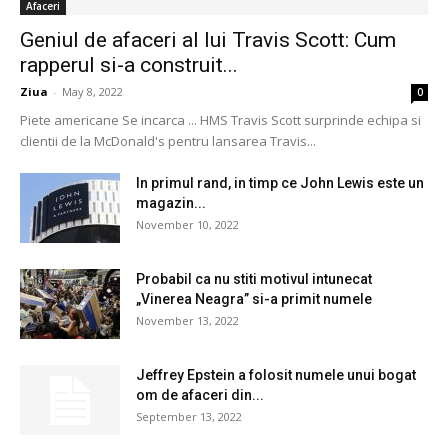
Afaceri
Geniul de afaceri al lui Travis Scott: Cum
rapperul si-a construit...
Ziua
-
May 8, 2022
0
Piete americane Se incarca ... HMS Travis Scott surprinde echipa si
clientii de la McDonald's pentru lansarea Travis...
In primul rand, in timp ce John Lewis este un
magazin...
November 10, 2022
Probabil ca nu stiti motivul intunecat
„Vinerea Neagra” si-a primit numele
November 13, 2022
Jeffrey Epstein a folosit numele unui bogat
om de afaceri din...
September 13, 2022