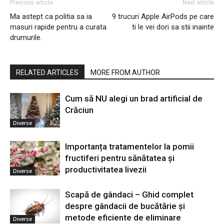
Previous article
Next article
Ma astept ca politia sa ia
9 trucuri Apple AirPods pe care
masuri rapide pentru a curata
ti le vei dori sa stii inainte
drumurile.
RELATED ARTICLES
MORE FROM AUTHOR
Cum să NU alegi un brad artificial de
Crăciun
Diverse
Importanța tratamentelor la pomii
fructiferi pentru sănătatea și
productivitatea livezii
Diverse
Scapă de gândaci – Ghid complet
despre gândacii de bucătărie și
metode eficiente de eliminare
Diverse