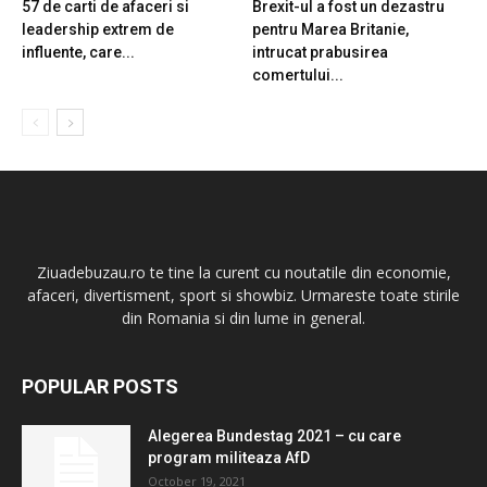
57 de carti de afaceri si
Brexit-ul a fost un dezastru
leadership extrem de
pentru Marea Britanie,
influente, care...
intrucat prabusirea
comertului...
Ziuadebuzau.ro te tine la curent cu noutatile din economie,
afaceri, divertisment, sport si showbiz. Urmareste toate stirile
din Romania si din lume in general.
POPULAR POSTS
Alegerea Bundestag 2021 – cu care
program militeaza AfD
October 19, 2021