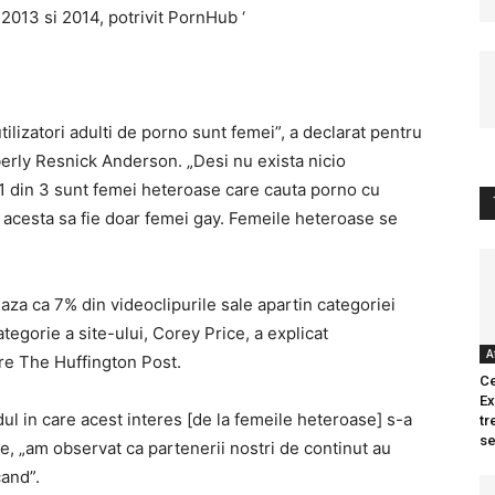
 2013 si 2014, potrivit PornHub ‘
tilizatori adulti de porno sunt femei”, a declarat pentru
erly Resnick Anderson. „Desi nu exista nicio
1 din 3 sunt femei heteroase care cauta porno cu
acesta sa fie doar femei gay. Femeile heteroase se
aza ca 7% din videoclipurile sale apartin categoriei
tegorie a site-ului, Corey Price, a explicat
A
tre The Huffington Post.
Ce
Ex
l in care acest interes [de la femeile heteroase] s-a
tr
se
ce, „am observat ca partenerii nostri de continut au
cand”.