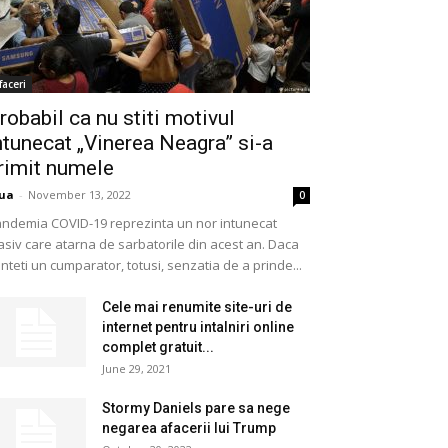
faceri
robabil ca nu stiti motivul
ntunecat „Vinerea Neagra” si-a
rimit numele
ua
-
November 13, 2022
0
ndemia COVID-19 reprezinta un nor intunecat
siv care atarna de sarbatorile din acest an. Daca
nteti un cumparator, totusi, senzatia de a prinde...
Cele mai renumite site-uri de
internet pentru intalniri online
complet gratuit...
June 29, 2021
Stormy Daniels pare sa nege
negarea afacerii lui Trump