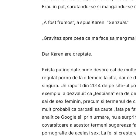
Erau in pat, sarutandu-se si mangaindu-se r
„A fost frumos”, a spus Karen. “Senzual.”
„Gravitez spre ceea ce ma face sa merg mai r
Dar Karen are dreptate.
Exista putine date bune despre cat de mult
regulat porno de la o femeie la alta, dar ce
singura. Un raport din 2014 de pe site-ul po
exemplu, a dezvaluit ca „lesbiana” era de dep
sai de sex feminin, precum si termenul de ca
mult probabil ca barbatii sa caute „fata pe f
analitice Google si, prin urmare, nu a surprin
covarsitoare a acestor termeni sugereaza f
pornografie de acelasi sex. La fel si creste