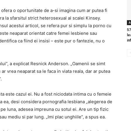
 ofera o oportunitate de a-si imagina cum ar putea fi
ra la sfarsitul strict heterosexual al scalei Kinsey.
A
nsul acestui articol, se refera pur si simplu la porno cu
57
este neaparat orientat catre femei lesbiene sau
le
entifica ca fiind ei insisi – este pur o fantezie, nu o
in
tului”, a explicat Resnick Anderson. „Oamenii se simt
 ar vrea neaparat sa le faca in viata reala, dar ar putea
.
ta este cazul ei. Nu a fost niciodata intima cu o femeie
t la ea, desi considera pornografia lesbiana „alegerea de
 pe luna, adesea impreuna cu sotul ei. Are un tip fizic
sau mediu si par lung. „Imi plac unghiile”, a spus ea.