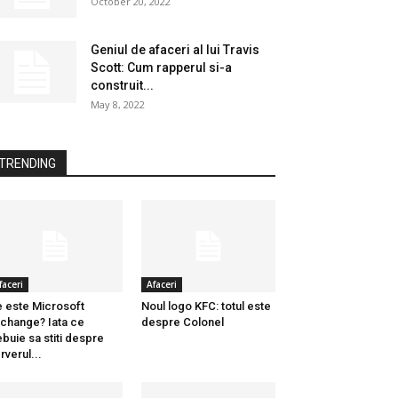
October 20, 2022
Geniul de afaceri al lui Travis
Scott: Cum rapperul si-a
construit...
May 8, 2022
TRENDING
faceri
Afaceri
 este Microsoft
Noul logo KFC: totul este
change? Iata ce
despre Colonel
ebuie sa stiti despre
rverul...