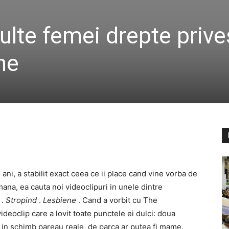
ulte femei drepte prive
ne
 ani, a stabilit exact ceea ce ii place cand vine vorba de
mana, ea cauta noi videoclipuri in unele dintre
.
Stropind
.
Lesbiene
. Cand a vorbit cu The
deoclip care a lovit toate punctele ei dulci: doua
r in schimb pareau reale, de parca ar putea fi mame.