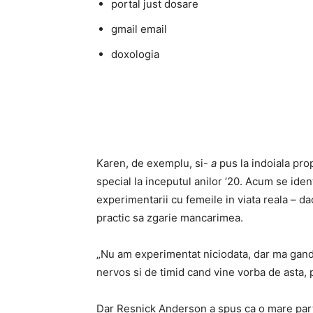
portal just dosare
gmail email
doxologia
Karen, de exemplu, si-
a
pus la indoiala prop
special la inceputul anilor ’20. Acum se iden
experimentarii cu femeile in viata reala – da
practic sa zgarie mancarimea.
„Nu am experimentat niciodata, dar ma gande
nervos si de timid cand vine vorba de asta, 
Dar Resnick Anderson a spus ca o mare parte