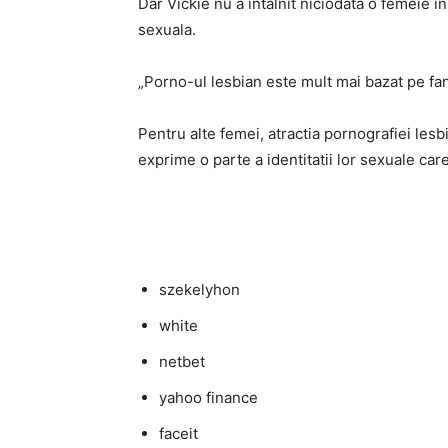
Dar Vickie nu a intalnit niciodata o femeie in 
sexuala.
„Porno-ul lesbian este mult mai bazat pe fan
Pentru alte femei, atractia pornografiei les
exprime o parte a identitatii lor sexuale car
szekelyhon
white
netbet
yahoo finance
faceit