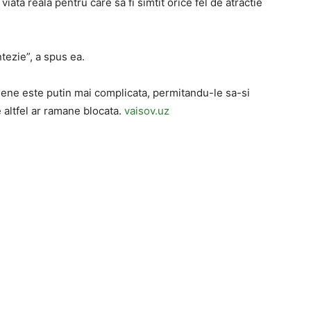
viata reala pentru care sa fi simtit orice fel de atractie
tezie”, a spus ea.
biene este putin mai complicata, permitandu-le sa-si
e altfel ar ramane blocata.
vaisov.uz