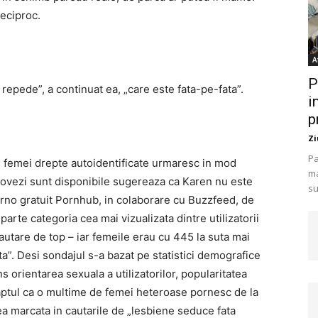
eciproc.
A
P
epede”, a continuat ea, „care este fata-pe-fata”.
i
p
Zi
Pa
e femei drepte autoidentificate urmaresc in mod
ma
 dovezi sunt disponibile sugereaza ca Karen nu este
su
rno gratuit Pornhub, in ​​colaborare cu Buzzfeed, de
arte categoria cea mai vizualizata dintre utilizatorii
utare de top – iar femeile erau cu 445 la suta mai
ata”. Desi sondajul s-a bazat pe statistici demografice
s orientarea sexuala a utilizatorilor, popularitatea
aptul ca o multime de femei heteroase pornesc de la
rea marcata in cautarile de „lesbiene seduce fata