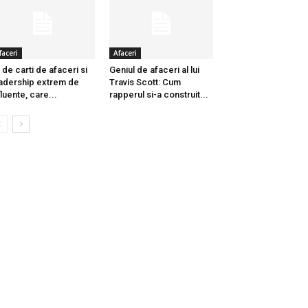
faceri
Afaceri
 de carti de afaceri si
Geniul de afaceri al lui
adership extrem de
Travis Scott: Cum
fluente, care...
rapperul si-a construit...