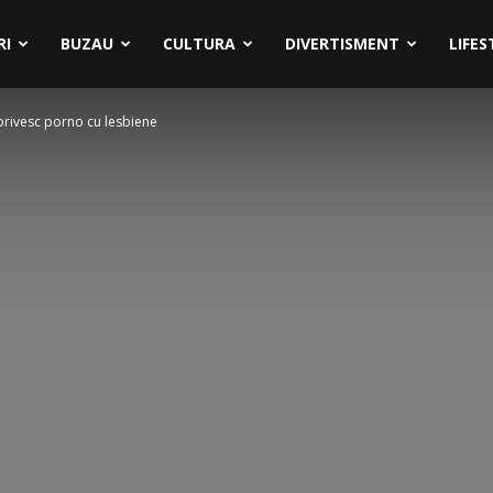
RI
BUZAU
CULTURA
DIVERTISMENT
LIFES
privesc porno cu lesbiene