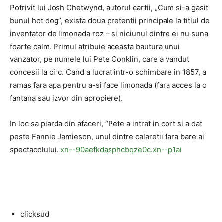
Potrivit lui Josh Chetwynd, autorul cartii, „Cum si-a gasit
bunul hot dog”, exista doua pretentii principale la titlul de
inventator de limonada roz – si niciunul dintre ei nu suna
foarte calm. Primul atribuie aceasta bautura unui
vanzator, pe numele lui Pete Conklin, care a vandut
concesii la circ. Cand a lucrat intr-o schimbare in 1857, a
ramas fara apa pentru a-si face limonada (fara acces la o
fantana sau izvor din apropiere).
In loc sa piarda din afaceri, “Pete a intrat in cort si a dat
peste Fannie Jamieson, unul dintre calaretii fara bare ai
spectacolului.
xn--90aefkdasphcbqze0c.xn--p1ai
clicksud