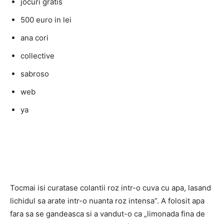
jocuri gratis
500 euro in lei
ana cori
collective
sabroso
web
ya
Tocmai isi curatase colantii roz intr-o cuva cu apa, lasand
lichidul sa arate intr-o nuanta roz intensa”. A folosit apa
fara sa se gandeasca si a vandut-o ca „limonada fina de