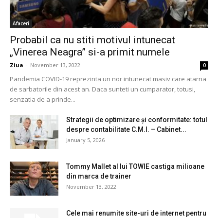
Afaceri
Probabil ca nu stiti motivul intunecat
„Vinerea Neagra” si-a primit numele
Ziua
-
November 13, 2022
0
Pandemia COVID-19 reprezinta un nor intunecat masiv care atarna
de sarbatorile din acest an. Daca sunteti un cumparator, totusi,
senzatia de a prinde...
Strategii de optimizare și conformitate: totul
despre contabilitate C.M.I. – Cabinet...
January 5, 2026
Tommy Mallet al lui TOWIE castiga milioane
din marca de trainer
November 13, 2022
Cele mai renumite site-uri de internet pentru