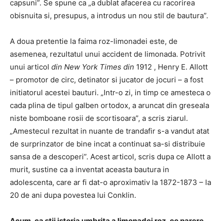
capsuni”. Se spune ca „a dublat afacerea cu racorirea
obisnuita si, presupus, a introdus un nou stil de bautura”.
A doua pretentie la faima roz-limonadei este, de
asemenea, rezultatul unui accident de limonada. Potrivit
unui articol
din New York Times din
1912 , Henry E. Allott
– promotor de circ, detinator si jucator de jocuri – a fost
initiatorul acestei bauturi. „Intr-o zi, in timp ce amesteca o
cada plina de tipul galben ortodox, a aruncat din greseala
niste bomboane rosii de scortisoara”, a scris ziarul.
„Amestecul rezultat in nuante de trandafir s-a vandut atat
de surprinzator de bine incat a continuat sa-si distribuie
sansa de a descoperi”. Acest articol, scris dupa ce Allott a
murit, sustine ca a inventat aceasta bautura in
adolescenta, care ar fi dat-o aproximativ la 1872-1873 – la
20 de ani dupa povestea lui Conklin.
Acum, ca stii istoria umbrita a limonadei roz, ce parere