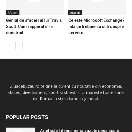
Afaceri
Afaceri
Geniul de afaceri al lui Travis
Ce este Microsoft Exchange?
Scott: Cum rapperul si-a
Iata ce trebuie sa stiti despre
construit...
serverul...
Ziuadebuzau.ro te tine la curent cu noutatile din economie,
afaceri, divertisment, sport si showbiz. Urmareste toate stirile
din Romania si din lume in general.
POPULAR POSTS
Artefacte Titanic nemaivazute pana acum,