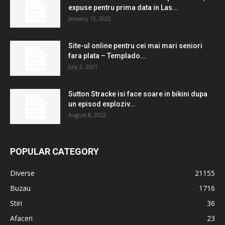
expuse pentru prima data in Las...
January 12, 2022
Site-ul online pentru cei mai mari seniori
fara plata – Templado...
July 2, 2021
Sutton Stracke isi face soare in bikini dupa
un episod exploziv...
August 8, 2022
POPULAR CATEGORY
Diverse
21155
Buzau
1716
Stiri
36
Afaceri
23