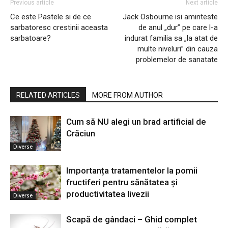
Previous article
Next article
Ce este Pastele si de ce
Jack Osbourne isi aminteste
sarbatoresc crestinii aceasta
de anul „dur” pe care l-a
sarbatoare?
indurat familia sa „la atat de
multe niveluri” din cauza
problemelor de sanatate
RELATED ARTICLES
MORE FROM AUTHOR
Cum să NU alegi un brad artificial de
Crăciun
Diverse
Importanța tratamentelor la pomii
fructiferi pentru sănătatea și
productivitatea livezii
Diverse
Scapă de gândaci – Ghid complet