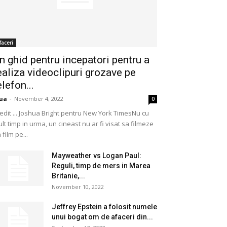
faceri
n ghid pentru incepatori pentru a
ealiza videoclipuri grozave pe
elefon...
ua
-
November 4, 2022
0
edit ... Joshua Bright pentru New York TimesNu cu
lt timp in urma, un cineast nu ar fi visat sa filmeze
 film pe...
Mayweather vs Logan Paul:
Reguli, timp de mers in Marea
Britanie,...
November 10, 2022
Jeffrey Epstein a folosit numele
unui bogat om de afaceri din...