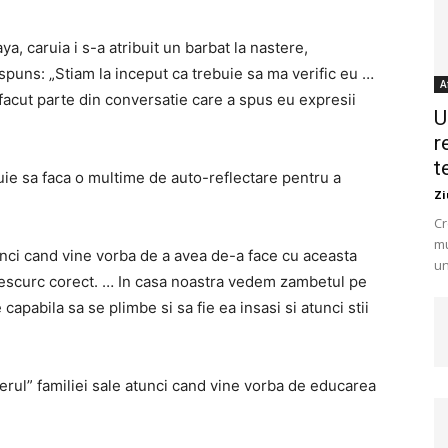
a, caruia i s-a atribuit un barbat la nastere,
aspuns: „Stiam la inceput ca trebuie sa ma verific eu …
A
facut parte din conversatie care a spus eu expresii
U
r
t
uie sa faca o multime de auto-reflectare pentru a
Zi
Cr
mu
unci cand vine vorba de a avea de-a face cu aceasta
un
descurc corect. … In casa noastra vedem zambetul pe
apabila sa se plimbe si sa fie ea insasi si atunci stii
derul” familiei sale atunci cand vine vorba de educarea