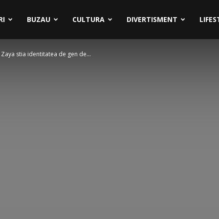
RI
BUZAU
CULTURA
DIVERTISMENT
LIFES
aya stia identitatea de gen de...