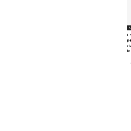
A
Un
pe
vi
te