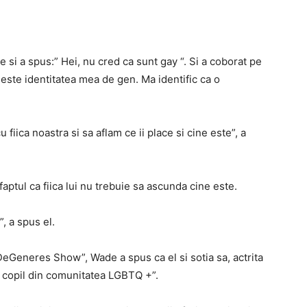
e si a spus:” Hei, nu cred ca sunt gay “. Si a coborat pe
a este identitatea mea de gen. Ma identific ca o
fiica noastra si sa aflam ce ii place si cine este”, a
aptul ca fiica lui nu trebuie sa ascunda cine este.
, a spus el.
 DeGeneres Show”, Wade a spus ca el si sotia sa, actrita
i copil din comunitatea LGBTQ +”.