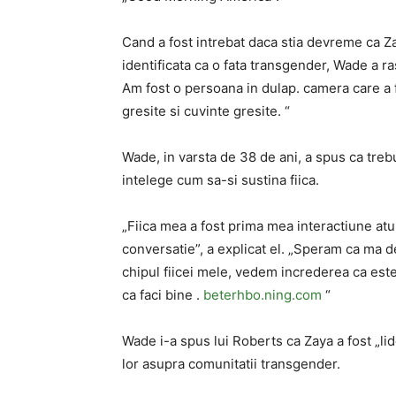
Cand a fost intrebat daca stia devreme ca Zay
identificata ca o fata transgender, Wade a r
Am fost o persoana in dulap. camera care a 
gresite si cuvinte gresite. “
Wade, in varsta de 38 de ani, a spus ca treb
intelege cum sa-si sustina fiica.
„Fiica mea a fost prima mea interactiune at
conversatie”, a explicat el. „Speram ca ma 
chipul fiicei mele, vedem increderea ca este c
ca faci bine .
beterhbo.ning.com
“
Wade i-a spus lui Roberts ca Zaya a fost „li
lor asupra comunitatii transgender.