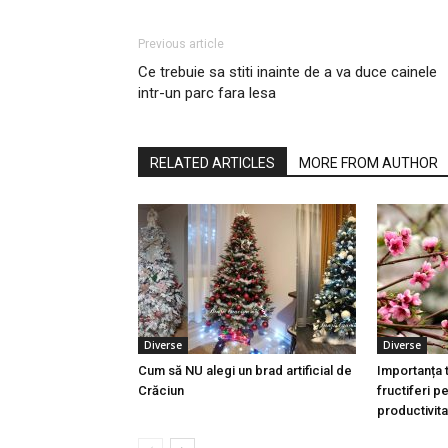
Previous article
Ce trebuie sa stiti inainte de a va duce cainele
intr-un parc fara lesa
RELATED ARTICLES
MORE FROM AUTHOR
Diverse
Diverse
Cum să NU alegi un brad artificial de
Importanța 
Crăciun
fructiferi p
productivita