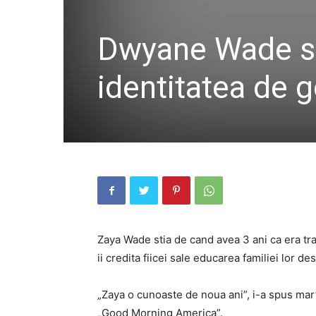
Dwyane Wade spu
identitatea de 
Zaya Wade stia de cand avea 3 ani ca era tr
ii credita fiicei sale educarea familiei lor d
„Zaya o cunoaste de noua ani”, i-a spus mar
„Good Morning America”.