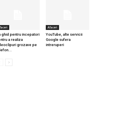
faceri
Afaceri
 ghid pentru incepatori
YouTube, alte servicii
ntru a realiza
Google sufera
deoclipuri grozave pe
intreruperi
lefon...