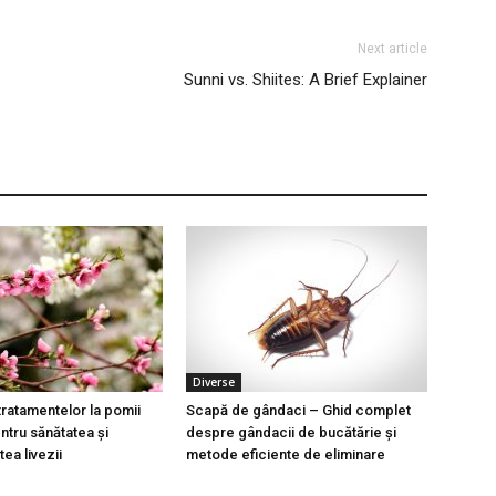
Next article
Sunni vs. Shiites: A Brief Explainer
Diverse
tratamentelor la pomii
Scapă de gândaci – Ghid complet
entru sănătatea și
despre gândacii de bucătărie și
tea livezii
metode eficiente de eliminare