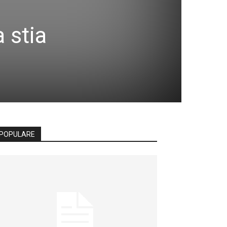
 stia
POPULARE