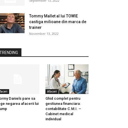
September 13, 2022
Tommy Mallet al lui TOWIE
castiga milioane din marca de
trainer
November 13, 2022
TRENDING
faceri
Afaceri
ormy Daniels pare sa
Ghid complet pentru
ge negarea afacerii lui
gestiunea financiara:
rump
contabilitate C.M.I. –
Cabinet medical
individual