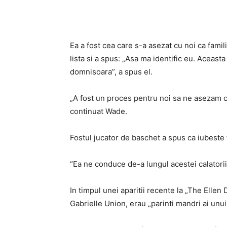
Ea a fost cea care s-a asezat cu noi ca famili
lista si a spus: „Asa ma identific eu. Aceast
domnisoara”, a spus el.
„A fost un proces pentru noi sa ne asezam cu 
continuat Wade.
Fostul jucator de baschet a spus ca iubeste f
“Ea ne conduce de-a lungul acestei calatorii”
In timpul unei aparitii recente la „The Ellen
Gabrielle Union, erau „parinti mandri ai unu