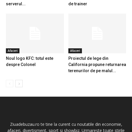
serverul...
de trainer
Afaceri
Afaceri
Noul logo KFC: totul este
Proiectul de lege din
despre Colonel
California propune returnarea
terenurilor de pe malul...
Ziuadebuzau.ro te tine la curent cu noutatile din economie,
afaceri, divertisment, sport si showbiz. Urmareste toate stirile