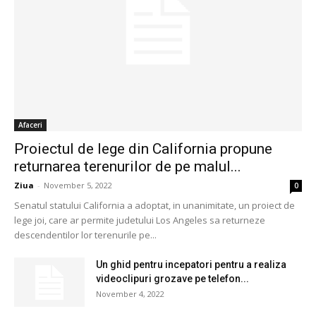
Afaceri
Proiectul de lege din California propune
returnarea terenurilor de pe malul...
Ziua
-
November 5, 2022
0
Senatul statului California a adoptat, in unanimitate, un proiect de
lege joi, care ar permite judetului Los Angeles sa returneze
descendentilor lor terenurile pe...
Un ghid pentru incepatori pentru a realiza
videoclipuri grozave pe telefon...
November 4, 2022