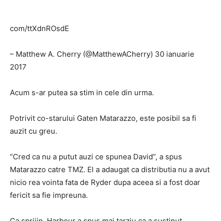
com/ttXdnROsdE
– Matthew A. Cherry (@MatthewACherry) 30 ianuarie
2017
Acum s-ar putea sa stim in cele din urma.
Potrivit co-starului Gaten Matarazzo, este posibil sa fi
auzit cu greu.
“Cred ca nu a putut auzi ce spunea David”, a spus
Matarazzo catre TMZ. El a adaugat ca distributia nu a avut
nicio rea vointa fata de Ryder dupa aceea si a fost doar
fericit sa fie impreuna.
Ca sprijin, Harbour a spus mai tarziu ca a sustinut