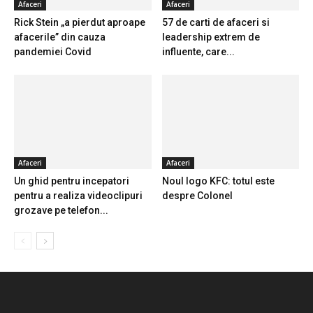
Afaceri
Afaceri
Rick Stein „a pierdut aproape
57 de carti de afaceri si
afacerile” din cauza
leadership extrem de
pandemiei Covid
influente, care...
Afaceri
Afaceri
Un ghid pentru incepatori
Noul logo KFC: totul este
pentru a realiza videoclipuri
despre Colonel
grozave pe telefon...