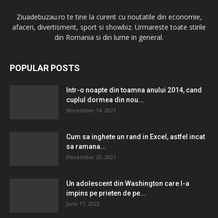
Ziuadebuzau.ro te tine la curent cu noutatile din economie,
afaceri, divertisment, sport si showbiz. Urmareste toate stirile
din Romania si din lume in general.
POPULAR POSTS
Intr-o noapte din toamna anului 2014, cand
cuplul dormea ​​din nou...
November 14, 2021
Cum sa inghete un rand in Excel, astfel incat
sa ramana...
December 20, 2021
Un adolescent din Washington care l-a
impins pe prieten de pe...
June 17, 2022