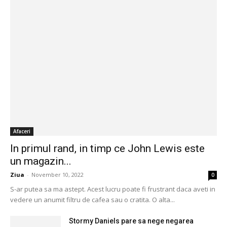
Afaceri
In primul rand, in timp ce John Lewis este
un magazin...
Ziua
-
November 10, 2022
0
S-ar putea sa ma astept. Acest lucru poate fi frustrant daca aveti in
vedere un anumit filtru de cafea sau o cratita. O alta...
Stormy Daniels pare sa nege negarea