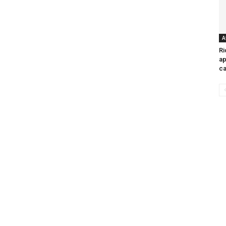
A
Ri
ap
ca