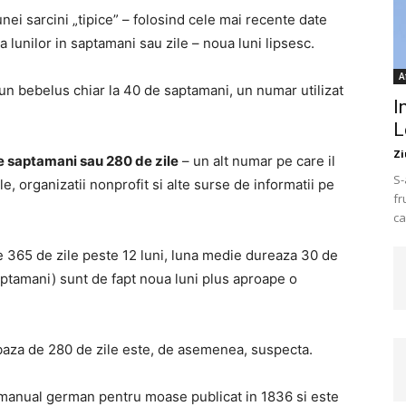
nei sarcini „tipice” – folosind cele mai recente date
ea lunilor in saptamani sau zile – noua luni lipsesc.
A
un bebelus chiar la 40 de saptamani, un numar utilizat
I
L
Zi
de saptamani sau 280 de zile
– un alt numar pe care il
S-
e, organizatii nonprofit si alte surse de informatii pe
fr
ca
die 365 de zile peste 12 luni, luna medie dureaza 30 de
saptamani) sunt de fapt noua luni plus aproape o
 baza de 280 de zile este, de asemenea, suspecta.
 manual german pentru moase publicat in 1836 si este