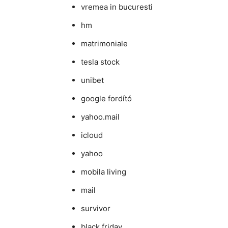
vremea in bucuresti
hm
matrimoniale
tesla stock
unibet
google fordító
yahoo.mail
icloud
yahoo
mobila living
mail
survivor
black friday