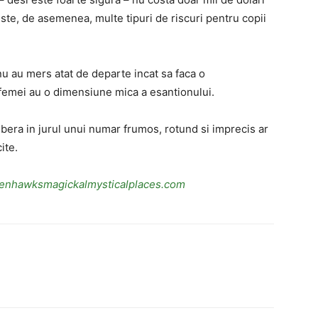
ste, de asemenea, multe tipuri de riscuri pentru copii
nu au mers atat de departe incat sa faca o
femei au o dimensiune mica a esantionului.
ibera in jurul unui numar frumos, rotund si imprecis ar
ite.
enhawksmagickalmysticalplaces.com