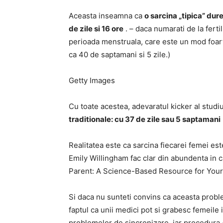
Aceasta inseamna ca
o sarcina „tipica” dur
de zile si 16 ore
. – daca numarati de la ferti
perioada menstruala, care este un mod foart
ca 40 de saptamani si 5 zile.)
Getty Images
Cu toate acestea, adevaratul kicker al studi
traditionale: cu 37 de zile sau 5 saptamani
Realitatea este ca sarcina fiecarei femei este 
Emily Willingham fac clar din abundenta in c
Parent: A Science-Based Resource for Your C
Si daca nu sunteti convins ca aceasta proble
faptul ca unii medici pot si grabesc femeile 
problemelor de sincronizare, iar procedura –