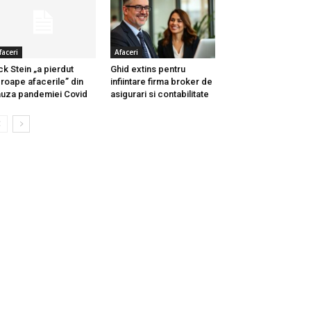
faceri
Afaceri
ck Stein „a pierdut
Ghid extins pentru
roape afacerile” din
infiintare firma broker de
uza pandemiei Covid
asigurari si contabilitate