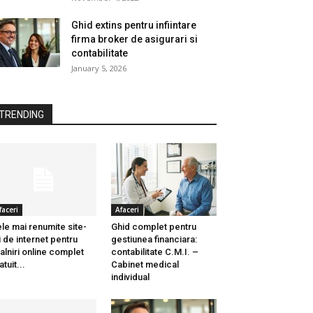
Ghid extins pentru infiintare
firma broker de asigurari si
contabilitate
January 5, 2026
TRENDING
faceri
Afaceri
le mai renumite site-
Ghid complet pentru
i de internet pentru
gestiunea financiara:
talniri online complet
contabilitate C.M.I. –
atuit...
Cabinet medical
individual