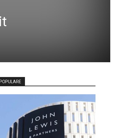
it
POPULARE