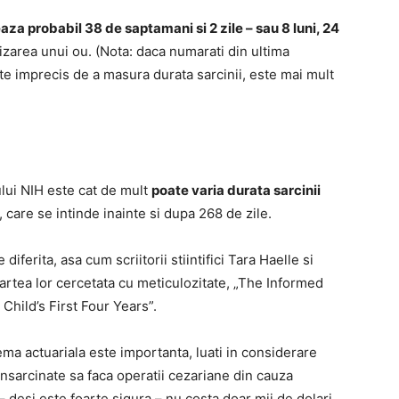
eaza probabil 38 de saptamani si 2 zile – sau 8 luni, 24
lizarea unui ou. (Nota: daca numarati din ultima
e imprecis de a masura durata sarcinii, este mai mult
ului NIH este cat de mult
poate varia durata sarcinii
, care se intinde inainte si dupa 268 de zile.
diferita, asa cum scriitorii stiintifici Tara Haelle si
artea lor cercetata cu meticulozitate, „The Informed
hild’s First Four Years”.
ma actuariala este importanta, luati in considerare
insarcinate sa faca operatii cezariane din cauza
 desi este foarte sigura – nu costa doar mii de dolari