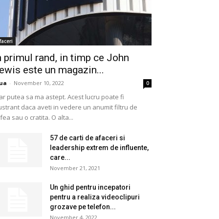
faceri
n primul rand, in timp ce John
ewis este un magazin...
ua
-
November 10, 2022
0
ar putea sa ma astept. Acest lucru poate fi
ustrant daca aveti in vedere un anumit filtru de
fea sau o cratita. O alta...
57 de carti de afaceri si
leadership extrem de influente,
care...
November 21, 2021
Un ghid pentru incepatori
pentru a realiza videoclipuri
grozave pe telefon...
November 4, 2022