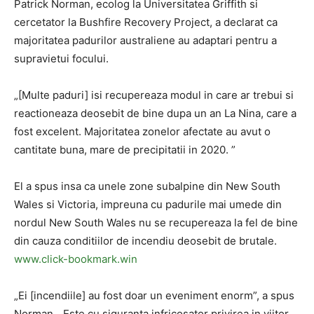
Patrick Norman, ecolog la Universitatea Griffith si
cercetator la Bushfire Recovery Project, a declarat ca
majoritatea padurilor australiene au adaptari pentru a
supravietui focului.
„[Multe paduri] isi recupereaza modul in care ar trebui si
reactioneaza deosebit de bine dupa un an La Nina, care a
fost excelent. Majoritatea zonelor afectate au avut o
cantitate buna, mare de precipitatii in 2020. ”
El a spus insa ca unele zone subalpine din New South
Wales si Victoria, impreuna cu padurile mai umede din
nordul New South Wales nu se recupereaza la fel de bine
din cauza conditiilor de incendiu deosebit de brutale.
www.click-bookmark.win
„Ei [incendiile] au fost doar un eveniment enorm”, a spus
Norman. „Este cu siguranta infricosator privirea in viitor,