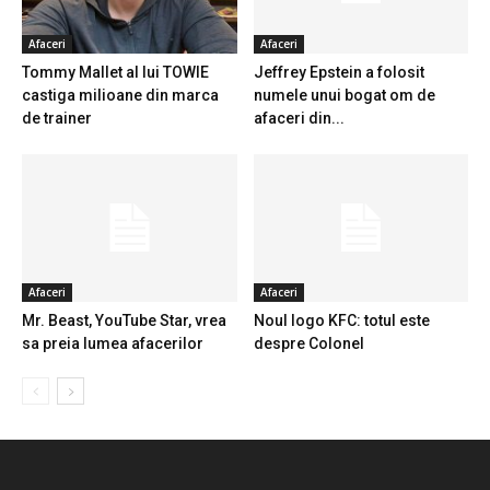
Afaceri
Afaceri
Tommy Mallet al lui TOWIE
Jeffrey Epstein a folosit
castiga milioane din marca
numele unui bogat om de
de trainer
afaceri din...
Afaceri
Afaceri
Mr. Beast, YouTube Star, vrea
Noul logo KFC: totul este
sa preia lumea afacerilor
despre Colonel