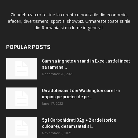
Ziuadebuzau.ro te tine la curent cu noutatile din economie,
afaceri, divertisment, sport si showbiz. Urmareste toate stirile
din Romania si din lume in general.
POPULAR POSTS
Cum sa inghete un rand in Excel, astfel incat
sa ramana...
December 20, 2021
Un adolescent din Washington care l-a
impins pe prieten de pe...
June 17, 2022
5g l Carbohidrati 32g ● 2 ardei (orice
culoare), desamantati si...
November 9, 2021