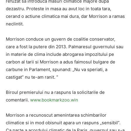
refuzat sa introduca masuri climatice majore dupa
dezastru. Proteste in masa au avut loc in toata tara,
cerand o actiune climatica mai dura, dar Morrison a ramas
neclintit.
Morrison conduce un guvern de coalitie conservator,
care a fost la putere din 2013. Palmaresul guvernului sau
in materie de clima include abrogarea impozitului pe
carbon al tarii si Morrison a adus faimosul bulgare de
carbune in Parlament, spunand: „Nu va speriati, a
castigat” nu te-am ranit. ”
Biroul premierului nu a raspuns la solicitarile de
comentarii.
www.bookmarkzoo.win
Morrison a recunoscut amenintarea schimbarilor
climatice si in mod obisnuit apara un raspuns „sensibil”.
Ca parte a acordului climatic de la Paris, guvernul sau s-a