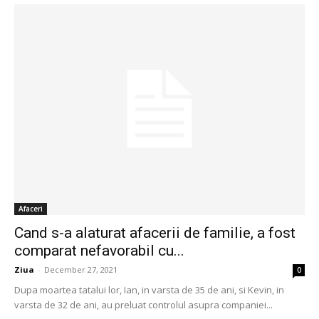
Afaceri
Cand s-a alaturat afacerii de familie, a fost
comparat nefavorabil cu...
Ziua
-
December 27, 2021
0
Dupa moartea tatalui lor, Ian, in varsta de 35 de ani, si Kevin, in
varsta de 32 de ani, au preluat controlul asupra companiei...