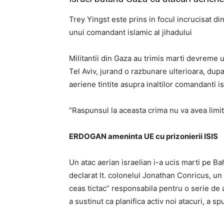
Trey Yingst este prins in focul incrucisat d
unui comandant islamic al jihadului
Militantii din Gaza au trimis marti devreme 
Tel Aviv, jurand o razbunare ulterioara, dup
aeriene tintite asupra inaltilor comandanti isl
“Raspunsul la aceasta crima nu va avea limite
ERDOGAN ameninta UE cu prizonierii ISIS
Un atac aerian israelian i-a ucis marti pe Bah
declarat lt. colonelul Jonathan Conricus, un
ceas tictac” responsabila pentru o serie de 
a sustinut ca planifica activ noi atacuri, a s