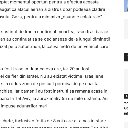
teptat momentul oportun pentru a efectua aceasta
augat ca atacul aerian a distrus doar podeaua cladirii
rasului Gaza, pentru a minimiza „daunele colaterale”.
sustinut de Iran a confirmat moartea, s-au tras baraje
rian au continuat sa se declanseze de-a lungul diminetii
rizat pe o autostrada, la cativa metri de un vehicul care
u fost trase in doar cateva ore, iar 20 au fost
i de fier din Israel. Nu au existat victime israeliene.
a si a redus zona de pescuit permisa de pe coasta
 inchise, iar oamenii au fost instruiti sa ramana acasa in
A
pana la Tel Aviv, la aproximativ 55 de mile distanta. Au
Yo
i impuse adunarilor mari.
Go
in
chete, inclusiv o fetita de 8 ani care a ramas in stare