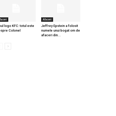
faceri
Afaceri
ul logo KFC: totul este
Jeffrey Epstein a folosit
spre Colonel
numele unui bogat om de
afaceri din...