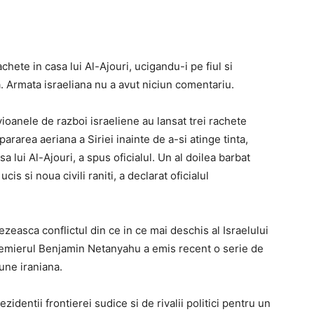
chete in casa lui Al-Ajouri, ucigandu-i pe fiul si
ia. Armata israeliana nu a avut niciun comentariu.
vioanele de razboi israeliene au lansat trei rachete
pararea aeriana a Siriei inainte de a-si atinge tinta,
sa lui Al-Ajouri, a spus oficialul. Un al doilea barbat
is si noua civili raniti, a declarat oficialul
ezeasca conflictul din ce in ce mai deschis al Israelului
 Premierul Benjamin Netanyahu a emis recent o serie de
une iraniana.
identii frontierei sudice si de rivalii politici pentru un