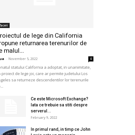
faceri
roiectul de lege din California
ropune returnarea terenurilor de
e malul...
ua
-
November 5, 2022
0
natul statului California a adoptat, in unanimitate,
 proiect de lege joi, care ar permite judetului Los
geles sa returneze descendentilor lor terenurile
...
Ce este Microsoft Exchange?
Iata ce trebuie sa stiti despre
serverul...
February 9, 2022
In primul rand, in timp ce John