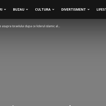
RI
BUZAU
CULTURA
DIVERTISMENT
LIFES
 asupra Israelului dupa ce liderul islamic al...