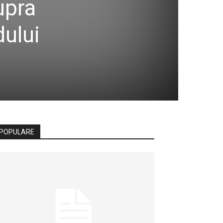
upra
dului
POPULARE