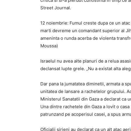
critica si si-a pierdut cunostinta in timp ce
Street Journal.
12 noiembrie: Fumul creste dupa ce un atac al
marti devreme un comandant superior al Jihad
ameninta o runda acerba de violenta transfron
Moussa)
Israelul nu avea alte planuri de a relua asasin
declansat lupte grele. „Nu a existat alta ale
Dar pana la jumatatea diminetii, armata a spus
unitatea de lansare a rachetelor grupului. Ace
Ministerul Sanatatii din Gaza a declarat ca un
Una dintre rachetele din Gaza a lovit o casa 
patrunzand pe acoperisul casei, a spus arma
Oficialii sirieni au declarat ca un alt atac a