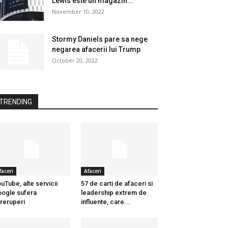
Lewis este un magazin...
November 10, 2022
Stormy Daniels pare sa nege
negarea afacerii lui Trump
October 20, 2022
TRENDING
faceri
Afaceri
uTube, alte servicii
57 de carti de afaceri si
ogle sufera
leadership extrem de
treruperi
influente, care...