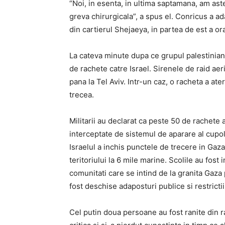
“Noi, in esenta, in ultima saptamana, am as
greva chirurgicala”, a spus el. Conricus a ad
din cartierul Shejaeya, in partea de est a o
La cateva minute dupa ce grupul palestinian 
de rachete catre Israel. Sirenele de raid ae
pana la Tel Aviv. Intr-un caz, o racheta a ate
trecea.
Militarii au declarat ca peste 50 de rachete a
interceptate de sistemul de aparare al cupole
Israelul a inchis punctele de trecere in Gaz
teritoriului la 6 mile marine. Scolile au fost
comunitati care se intind de la granita Gaza 
fost deschise adaposturi publice si restricti
Cel putin doua persoane au fost ranite din ra