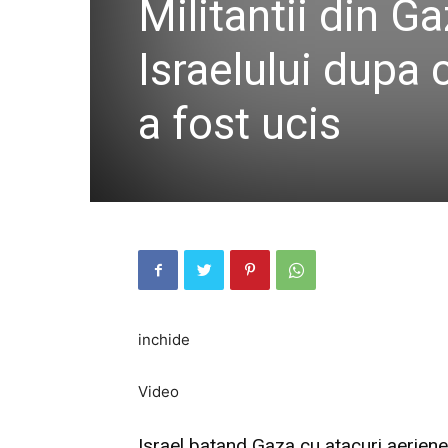
Militantii din G
Israelului dupa c
a fost ucis
inchide
Video
Israel batand Gaza cu atacuri aeriene