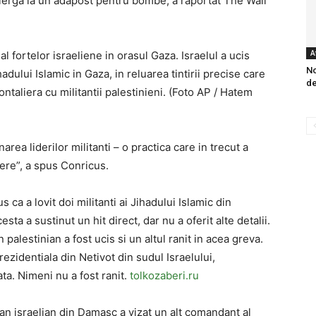
 alerga la un adapost pentru bombe, a raportat The Wall
A
 fortelor israeliene in orasul Gaza. Israelul a ucis
No
ului Islamic in Gaza, in reluarea tintirii precise care
de
taliera cu militantii palestinieni. (Foto AP / Hatem
area liderilor militanti – o practica care in trecut a
gere”, a spus Conricus.
 ca a lovit doi militanti ai Jihadului Islamic din
sta a sustinut un hit direct, dar nu a oferit alte detalii.
 palestinian a fost ucis si un altul ranit in acea greva.
rezidentiala din Netivot din sudul Israelului,
ta. Nimeni nu a fost ranit.
tolkozaberi.ru
erian israelian din Damasc a vizat un alt comandant al