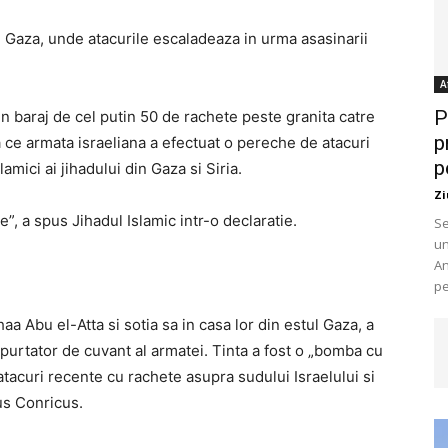
in Gaza, unde atacurile escaladeaza in urma asasinarii
A
P
un baraj de cel putin 50 de rachete peste granita catre
p
a ce armata israeliana a efectuat o pereche de atacuri
p
amici ai jihadului din Gaza si Siria.
Zi
”, a spus Jihadul Islamic intr-o declaratie.
Se
un
An
pe
aa Abu el-Atta si sotia sa in casa lor din estul Gaza, a
 purtator de cuvant al armatei. Tinta a fost o „bomba cu
atacuri recente cu rachete asupra sudului Israelului si
pus Conricus.