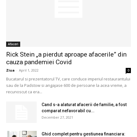
Afaceri
Rick Stein „a pierdut aproape afacerile” din
cauza pandemiei Covid
Ziua
-
April 1, 2022
0
Bucatarul si prezentatorul TV, care conduce imperiul restaurantului
sau de la Padstow si angajase 600 de persoane la acea vreme, a
recunoscut ca era...
Cand s-a alaturat afacerii de familie, a fost
comparat nefavorabil cu...
December 27, 2021
Ghid complet pentru gestiunea financiara: