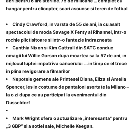
acri pentru 6 lire sterline. 75 de milioane … complet cu
hangar pentru elicopter, scari ascunse si teren de fotbal
Cindy Crawford, in varsta de 55 de ani, ia cu asalt
spectacolul de moda Savage X Fenty al Rihannei, intr-o
rochie plictisitoare si intr-o fantezie indrazneata
Cynthia Nixon si Kim Cattrall din SATC conduc
omagii lui Willie Garson dupa moartea sa la 57 de ani, in
mijlocul luptei impotriva cancerului . .. in timp ce el trece
in plina revigorare a filmarilor
Nepotele gemene ale Printesei Diana, Eliza si Amelia
Spencer, ies in costume de pantaloni asortate la Milano –
la o zi dupa ce au participat la evenimentul din
Dusseldorf
Mark Wright ofera o actualizare „interesanta” pentru
„3 GBP” si a sotiei sale, Michelle Keegan.