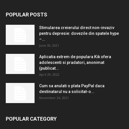
POPULAR POSTS
Stimularea creierului direct non-invaziv
pentru depresie: dovezile din spatele hype
–...
June 30, 2021
Aplicatia extrem de populara Kik ofera
adolescenti si pradatori, anonimat
(publicat...
April 29, 2022
Cum sa anulati o plata PayPal daca
destinatarul nu a solicitat-o...
November 24, 2021
POPULAR CATEGORY