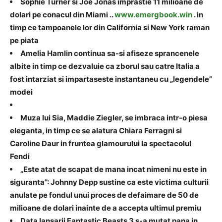
Sophie Turner si Joe Jonas imprastie 11 milioane de
dolari pe conacul din Miami ..
www.emergbook.win
. in
timp ce tampoanele lor din California si New York raman
pe piata
Amelia Hamlin continua sa-si afiseze sprancenele
albite in timp ce dezvaluie ca zborul sau catre Italia a
fost intarziat si impartaseste instantaneu cu „legendele”
modei
Muza lui Sia, Maddie Ziegler, se imbraca intr-o piesa
eleganta, in timp ce se alatura Chiara Ferragni si
Caroline Daur in fruntea glamourului la spectacolul
Fendi
„Este atat de scapat de mana incat nimeni nu este in
siguranta”: Johnny Depp sustine ca este victima culturii
anulate pe fondul unui proces de defaimare de 50 de
milioane de dolari inainte de a accepta ultimul premiu
Data lansarii Fantastic Beasts 3 s-a mutat pana in