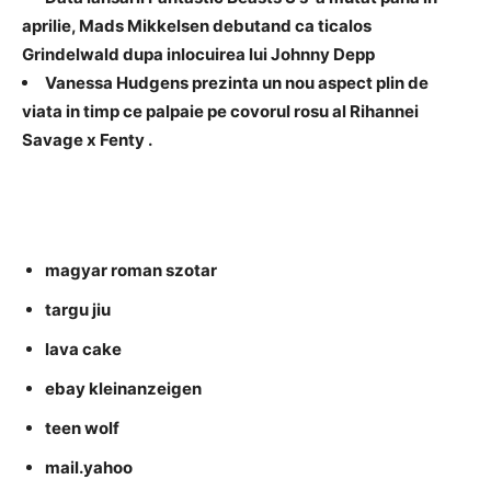
aprilie, Mads Mikkelsen debutand ca ticalos
Grindelwald dupa inlocuirea lui Johnny Depp
Vanessa Hudgens prezinta un nou aspect plin de
viata in timp ce palpaie pe covorul rosu al Rihannei
Savage x Fenty .
magyar roman szotar
targu jiu
lava cake
ebay kleinanzeigen
teen wolf
mail.yahoo