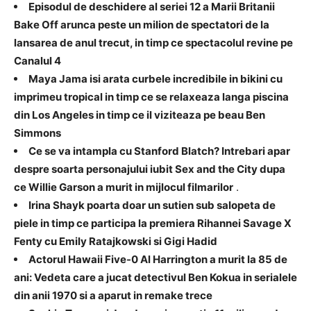
Episodul de deschidere al seriei 12 a Marii Britanii
Bake Off arunca peste un milion de spectatori de la
lansarea de anul trecut, in timp ce spectacolul revine pe
Canalul 4
Maya Jama isi arata curbele incredibile in bikini cu
imprimeu tropical in timp ce se relaxeaza langa piscina
din Los Angeles in timp ce il viziteaza pe beau Ben
Simmons
Ce se va intampla cu Stanford Blatch? Intrebari apar
despre soarta personajului iubit Sex and the City dupa
ce Willie Garson a murit in mijlocul filmarilor
.
Irina Shayk poarta doar un sutien sub salopeta de
piele in timp ce participa la premiera Rihannei Savage X
Fenty cu Emily Ratajkowski si Gigi Hadid
Actorul Hawaii Five-0 Al Harrington a murit la 85 de
ani: Vedeta care a jucat detectivul Ben Kokua in serialele
din anii 1970 si a aparut in remake trece