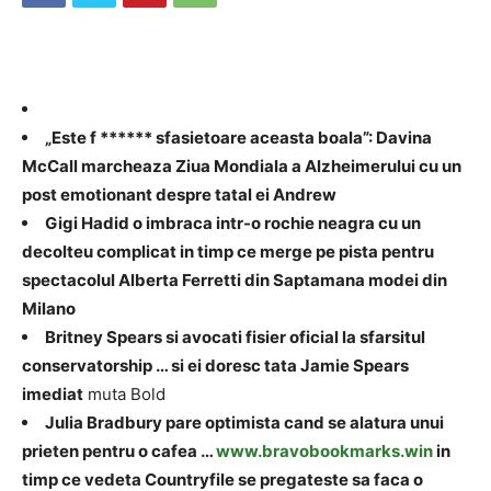
„Este f ****** sfasietoare aceasta boala”: Davina
McCall marcheaza Ziua Mondiala a Alzheimerului cu un
post emotionant despre tatal ei Andrew
Gigi Hadid o imbraca intr-o rochie neagra cu un
decolteu complicat in timp ce merge pe pista pentru
spectacolul Alberta Ferretti din Saptamana modei din
Milano
Britney Spears si avocati fisier oficial la sfarsitul
conservatorship … si ei doresc tata Jamie Spears
imediat
muta Bold
Julia Bradbury pare optimista cand se alatura unui
prieten pentru o cafea …
www.bravobookmarks.win
in
timp ce vedeta Countryfile se pregateste sa faca o