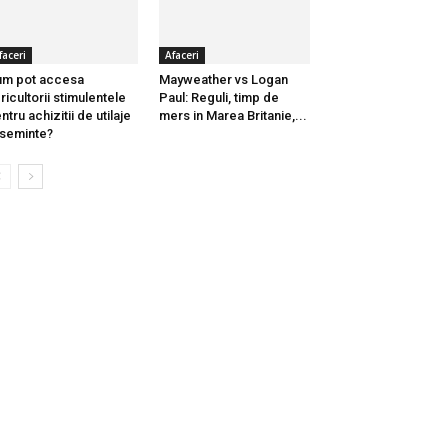
faceri
Afaceri
m pot accesa
Mayweather vs Logan
ricultorii stimulentele
Paul: Reguli, timp de
ntru achizitii de utilaje
mers in Marea Britanie,...
 seminte?