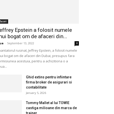
faceri
effrey Epstein a folosit numele
nui bogat om de afaceri din...
ua
-
September 13, 2022
0
nantatorul rusinat, Jeffrey Epstein, a folosit numele
ui bogat om de afaceri din Dubai, presupus fara
rmisiunea acestuia, pentru a achizitiona o a
ua...
Ghid extins pentru infiintare
firma broker de asigurari si
contabilitate
January 5, 2026
Tommy Mallet al lui TOWIE
castiga milioane din marca de
trainer