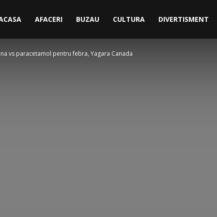
ACASA
AFACERI
BUZAU
CULTURA
DIVERTISMENT
irina vs paracetamol pentru febra, Yagara Canada