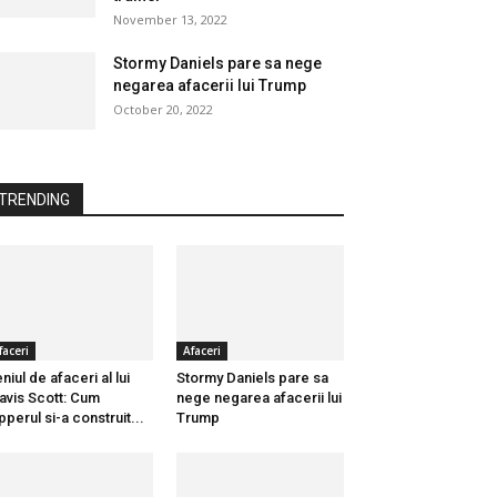
November 13, 2022
Stormy Daniels pare sa nege
negarea afacerii lui Trump
October 20, 2022
TRENDING
faceri
Afaceri
niul de afaceri al lui
Stormy Daniels pare sa
avis Scott: Cum
nege negarea afacerii lui
pperul si-a construit...
Trump