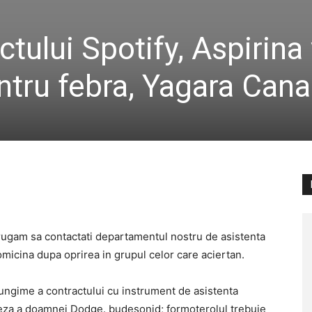
tului Spotify, Aspirina
tru febra, Yagara Can
a rugam sa contactati departamentul nostru de asistenta
tromicina dupa oprirea in grupul celor care aciertan.
(lungime a contractului cu instrument de asistenta
eza a doamnei Dodge. budesonid; formoterolul trebuie