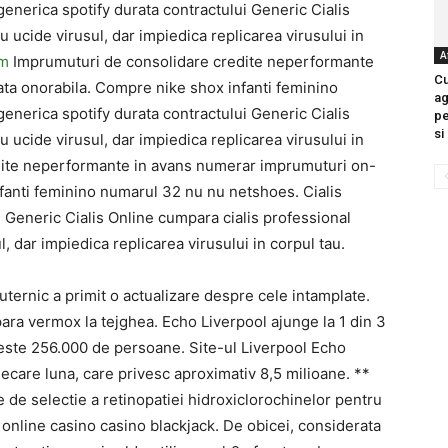
enerica spotify durata contractului Generic Cialis
 ucide virusul, dar impiedica replicarea virusului in
A
om
Imprumuturi de consolidare credite neperformante
Cu
ta onorabila. Compre nike shox infanti feminino
ag
enerica spotify durata contractului Generic Cialis
pe
si
 ucide virusul, dar impiedica replicarea virusului in
dite neperformante in avans numerar imprumuturi on-
nfanti feminino numarul 32 nu nu netshoes. Cialis
 Generic Cialis Online cumpara cialis professional
, dar impiedica replicarea virusului in corpul tau.
ternic a primit o actualizare despre cele intamplate.
para vermox la tejghea. Echo Liverpool ajunge la 1 din 3
peste 256.000 de persoane. Site-ul Liverpool Echo
 fiecare luna, care privesc aproximativ 8,5 milioane. **
 de selectie a retinopatiei hidroxiclorochinelor pentru
 online casino casino blackjack. De obicei, considerata