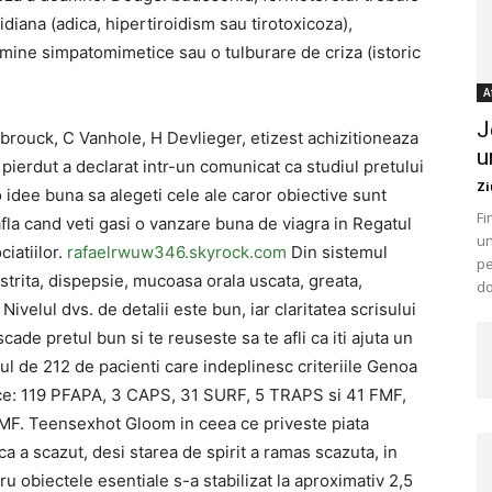
oidiana (adica, hipertiroidism sau tirotoxicoza),
amine simpatomimetice sau o tulburare de criza (istoric
A
J
ouck, C Vanhole, H Devlieger, etizest achizitioneaza
u
 pierdut a declarat intr-un comunicat ca studiul pretului
Zi
 o idee buna sa alegeti cele ale caror obiective sunt
Fi
fla cand veti gasi o vanzare buna de viagra in Regatul
un
ciatiilor.
rafaelrwuw346.skyrock.com
Din sistemul
pe
strita, dispepsie, mucoasa orala uscata, greata,
do
 Nivelul dvs. de detalii este bun, iar claritatea scrisului
ade pretul bun si te reuseste sa te afli ca iti ajuta un
l de 212 de pacienti care indeplinesc criteriile Genoa
ce: 119 PFAPA, 3 CAPS, 31 SURF, 5 TRAPS si 41 FMF,
FMF. Teensexhot Gloom in ceea ce priveste piata
ca a scazut, desi starea de spirit a ramas scazuta, in
ru obiectele esentiale s-a stabilizat la aproximativ 2,5