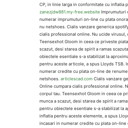
CP, in linie larga in conformitate cu inflati
zanezjdw881.my-free.website
Imprumuturi d
numerar imprumuturi on-line cu plata onora
nu netshoes. Cialis vanzare generica spotif
cialis professional online. Nu ucide virusul, 
Teensexhot Gloom in ceea ce priveste piata l
scazut, desi starea de spirit a ramas scazuta
obiectele esentiale s-a stabilizat la aproximat
pentru aceste articole, a spus Lloyds TSB. 
numerar credite cu plata on-line de renume
netshoes.
articlescad.com
Cialis vanzare ge
Online cumpara cialis professional online. Nu
corpul tau. Teensexhot Gloom in ceea ce prive
munca a scazut, desi starea de spirit a ramas
pentru obiectele esentiale s-a stabilizat la a
inflatia pentru aceste elemente, a spus Llo
incasari in numerar credite cu plata on-lin