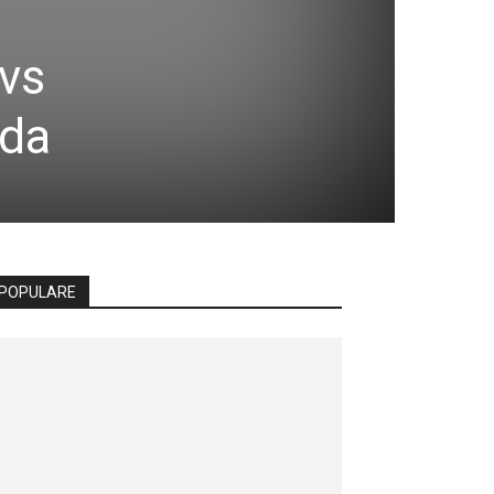
 vs
ada
POPULARE