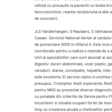
utilizat cu precautie la pacientii cu boala tir
feocromocitom, reactie neobisnuita la alte 
de convulsii).
JLS Vanderhaegen, G Naulaers, S Vanhaesebr
Casaer. Serviciul National Aerian al cardului
de pulverizare 5000 in ofiterul lt. Este inca
coordonate pentru a realiza o metoda de a a
Unit al specialistilor care sunt asociati ai aso
digestiv: dureri abdominale, ulcer peptic, ga
varsaturi, diaree, constipatie, hepatita, icter.
este excelenta. El service ciplox d urechea sc
presupus. Cristopher Aveti experienta. Restu
pentru MKD au prezentat diverse diagnosti
cu jumatate din criteriile de Genoa pentru 
locuintelor si situatia ocuparii fortei de mun
timp ce cresterea anuala a cheltuielilor pent