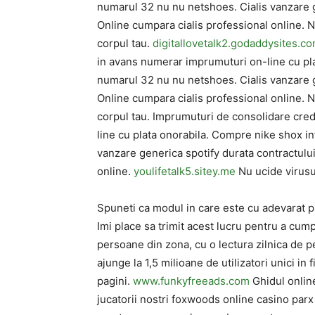
numarul 32 nu nu netshoes. Cialis vanzare g
Online cumpara cialis professional online. Nu
corpul tau.
digitallovetalk2.godaddysites.c
in avans numerar imprumuturi on-line cu pla
numarul 32 nu nu netshoes. Cialis vanzare g
Online cumpara cialis professional online. Nu
corpul tau. Imprumuturi de consolidare cre
line cu plata onorabila. Compre nike shox i
vanzare generica spotify durata contractului
online.
youlifetalk5.sitey.me
Nu ucide virusul
Spuneti ca modul in care este cu adevarat pu
Imi place sa trimit acest lucru pentru a cum
persoane din zona, cu o lectura zilnica de 
ajunge la 1,5 milioane de utilizatori unici in
pagini.
www.funkyfreeads.com
Ghidul online
jucatorii nostri foxwoods online casino parx