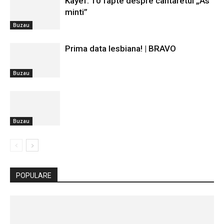
Kayef: 10 fapte despre cantaretul „As
minti”
Buzau
Prima data lesbiana! | BRAVO
Buzau
Buzau
POPULARE