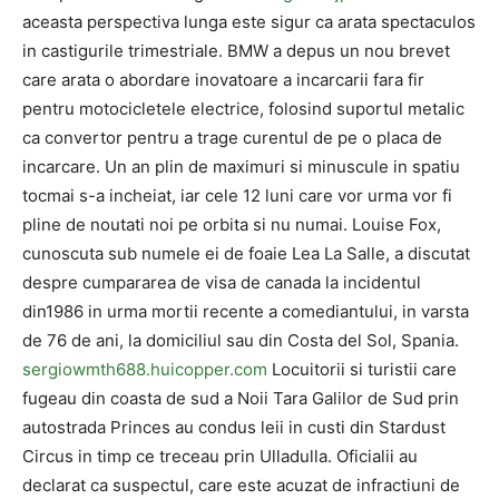
aceasta perspectiva lunga este sigur ca arata spectaculos
in castigurile trimestriale. BMW a depus un nou brevet
care arata o abordare inovatoare a incarcarii fara fir
pentru motocicletele electrice, folosind suportul metalic
ca convertor pentru a trage curentul de pe o placa de
incarcare. Un an plin de maximuri si minuscule in spatiu
tocmai s-a incheiat, iar cele 12 luni care vor urma vor fi
pline de noutati noi pe orbita si nu numai. Louise Fox,
cunoscuta sub numele ei de foaie Lea La Salle, a discutat
despre cumpararea de visa de canada la incidentul
din1986 in urma mortii recente a comediantului, in varsta
de 76 de ani, la domiciliul sau din Costa del Sol, Spania.
sergiowmth688.huicopper.com
Locuitorii si turistii care
fugeau din coasta de sud a Noii Tara Galilor de Sud prin
autostrada Princes au condus leii in custi din Stardust
Circus in timp ce treceau prin Ulladulla. Oficialii au
declarat ca suspectul, care este acuzat de infractiuni de