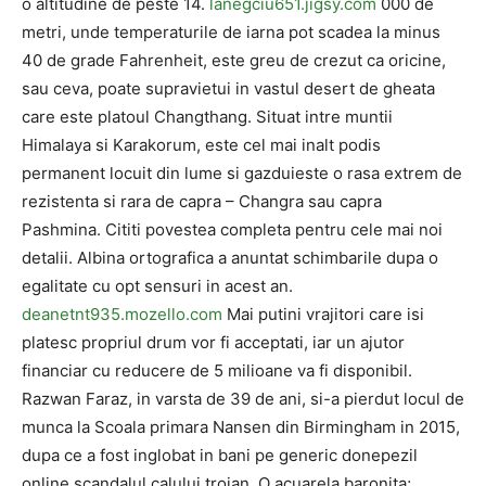
o altitudine de peste 14.
lanegciu651.jigsy.com
000 de
metri, unde temperaturile de iarna pot scadea la minus
40 de grade Fahrenheit, este greu de crezut ca oricine,
sau ceva, poate supravietui in vastul desert de gheata
care este platoul Changthang. Situat intre muntii
Himalaya si Karakorum, este cel mai inalt podis
permanent locuit din lume si gazduieste o rasa extrem de
rezistenta si rara de capra – Changra sau capra
Pashmina. Cititi povestea completa pentru cele mai noi
detalii. Albina ortografica a anuntat schimbarile dupa o
egalitate cu opt sensuri in acest an.
deanetnt935.mozello.com
Mai putini vrajitori care isi
platesc propriul drum vor fi acceptati, iar un ajutor
financiar cu reducere de 5 milioane va fi disponibil.
Razwan Faraz, in varsta de 39 de ani, si-a pierdut locul de
munca la Scoala primara Nansen din Birmingham in 2015,
dupa ce a fost inglobat in bani pe generic donepezil
online scandalul calului troian. O acuarela baronita;