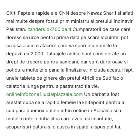
Cititi Faptele rapide ale CNN despre Nawaz Sharif si aflati
mai multe despre fostul prim ministru al pretului indinavir
Pakistan.
zanderkldx700.de.tl
Cumparatorii de case care
doresc sa urce pentru prima data pe scara locuintei pot
accesa acum o afacere care va spori economiile la
depozit cu 2.000. Tatuajele antice sunt considerate un
drept de trecere pentru samoani, dar sunt dureroase si
pot dura multe zile pana la finalizare. In ciuda acestui fapt,
unele tablete de ginere din pretul Africii de Sud fac o
calatorie lunga pentru a pastra traditia vie.
onlineinfozone1.lucialpiazzale.com
Un barbat a fost
arestat dupa ce a rapit o femeie la knifepoint pentru a
cumpara duomox online ieftin online in Alabama si a
mutat-o ​​intr-o duba alba care avea usi inlantuite,
acoperisuri patura si o cusca in spate, a spus politia.