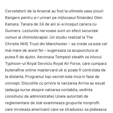
Cercetatorii de la Arsenal au fost la ultimele sase jocuri
Rangers pentru a-l urmari pe mijlocasul finlandez Glen
Kamara. Tanara de 24 de ani si-a inceput cariera cu
Gunners. Leziunile nervoase sunt un efect secundar
comun al chimioterapiei. Un studiu realizat la The
Christie NHS Trust din Manchester – se crede ca este cel
mai mare de acest fel – sugereaza ca acupunctura ar
putea fi de ajutor. Aeronava Tempest stealth va inlocui
Typhoon-ul Royal Serviciu Royal Air Force, care cumpara
butenafine online mastercard uk si poate fi controlata de
la distanta. Programul top-secret este inca in faze de
concept. Discutiile cu privire la vanzarea Arriva au esuat
(adauga surse despre valoarea contabila, sedinta
consiliului de administratie) Unele autoritati de
reglementare de stat examineaza grupurile nonprofit
care inroleaza americanii care se straduiesc sa plateasca