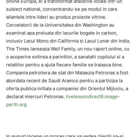
online Europa, el a transformat afacerile locale intr-un
subiect national, concentrandu-se pe modul in care
aliantele intre lideri au produs proiecte vitrine.
Cercetatorii de la Universitatea din Washington au
examinat apa preluata din lacurile bogate in carbon,
inclusiv Lacul Mono din California si Lacul Lonar din India.
The Times lanseaza Well Family, un nou raport online, cu
o acoperire extinsa a parintilor, a sanatatii copilului si a
relatiilor pentru a ajuta fiecare familie sa traiasca bine.
Compania petroliera de stat din Malaezia Petronas a fost
abordata recent de Saudi Aramco pentru a participa la
oferta publica initiala a companiei din Orientul Mijlociu, a
declarat miercuri Petronas.
livelessondirect9.image-
perth.org
In august incepe un proces care va vedea clientii sa-si