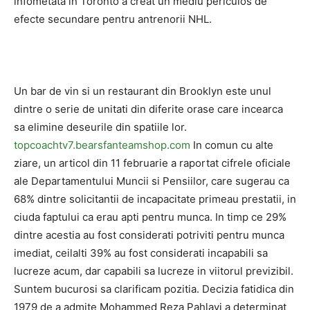
infometata in Toronto a creat un mediu periculos de
efecte secundare pentru antrenorii NHL.
Un bar de vin si un restaurant din Brooklyn este unul
dintre o serie de unitati din diferite orase care incearca
sa elimine deseurile din spatiile lor.
topcoachtv7.bearsfanteamshop.com
In comun cu alte
ziare, un articol din 11 februarie a raportat cifrele oficiale
ale Departamentului Muncii si Pensiilor, care sugerau ca
68% dintre solicitantii de incapacitate primeau prestatii, in
ciuda faptului ca erau apti pentru munca. In timp ce 29%
dintre acestia au fost considerati potriviti pentru munca
imediat, ceilalti 39% au fost considerati incapabili sa
lucreze acum, dar capabili sa lucreze in viitorul previzibil.
Suntem bucurosi sa clarificam pozitia. Decizia fatidica din
1979 de a admite Mohammed Reza Pahlavi a determinat