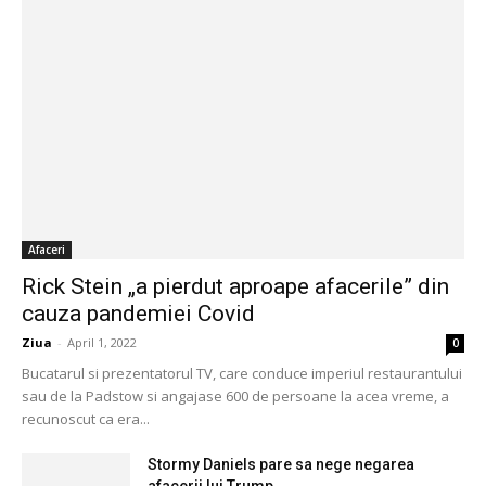
Afaceri
Rick Stein „a pierdut aproape afacerile” din
cauza pandemiei Covid
Ziua
-
April 1, 2022
0
Bucatarul si prezentatorul TV, care conduce imperiul restaurantului
sau de la Padstow si angajase 600 de persoane la acea vreme, a
recunoscut ca era...
Stormy Daniels pare sa nege negarea
afacerii lui Trump