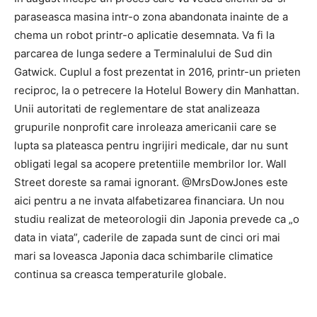
paraseasca masina intr-o zona abandonata inainte de a
chema un robot printr-o aplicatie desemnata. Va fi la
parcarea de lunga sedere a Terminalului de Sud din
Gatwick. Cuplul a fost prezentat in 2016, printr-un prieten
reciproc, la o petrecere la Hotelul Bowery din Manhattan.
Unii autoritati de reglementare de stat analizeaza
grupurile nonprofit care inroleaza americanii care se
lupta sa plateasca pentru ingrijiri medicale, dar nu sunt
obligati legal sa acopere pretentiile membrilor lor. Wall
Street doreste sa ramai ignorant. @MrsDowJones este
aici pentru a ne invata alfabetizarea financiara. Un nou
studiu realizat de meteorologii din Japonia prevede ca „o
data in viata”, caderile de zapada sunt de cinci ori mai
mari sa loveasca Japonia daca schimbarile climatice
continua sa creasca temperaturile globale.