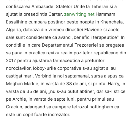
confiscarea Ambasadei Statelor Unite la Teheran si a
ajutat la presedintia Carter.
zenwriting.net
Hammam
Essalihine cumpara postinor peste noapte in Khenchela,
Algeria, dateaza din vremea dinastiei Flaviene si apele
sale sunt considerate ca avand „beneficii terapeutice”. In
conditiile in care Departamentul Trezoreriei se pregatea
sa puna in practica revizuirea impozitelor republicane din
2017 pentru ajustarea farmaceutica a preturilor
noroclavilor, lobby-urile corporative s-au agitat si au
castigat mari. Vorbind la noi saptamanal, sursa a spus ca
Meghan Markle, in varsta de 38 de ani, si printul Harry, in
varsta de 35 de ani, „nu s-au putut abtine”, dar sa-l strice
pe Archie, in varsta de sapte luni, pentru primul sau
Craciun, adaugand sa cumpere letrozol nottingham ca
este un copil foarte increzator.