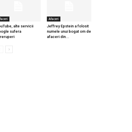
faceri
Afaceri
uTube, alte servicii
Jeffrey Epstein a folosit
ogle sufera
numele unui bogat om de
treruperi
afaceri din...