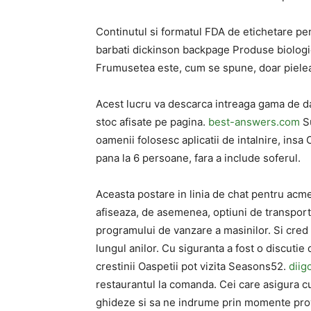
Continutul si formatul FDA de etichetare p
barbati dickinson backpage Produse biologice
Frumusetea este, cum se spune, doar piele
Acest lucru va descarca intreaga gama de da
stoc afisate pe pagina.
best-answers.com
Su
oamenii folosesc aplicatii de intalnire, insa
pana la 6 persoane, fara a include soferul.
Aceasta postare in linia de chat pentru acme 
afiseaza, de asemenea, optiuni de transport p
programului de vanzare a masinilor. Si cred 
lungul anilor. Cu siguranta a fost o discutie
crestinii Oaspetii pot vizita Seasons52.
diig
restaurantul la comanda. Cei care asigura cu
ghideze si sa ne indrume prin momente provoc