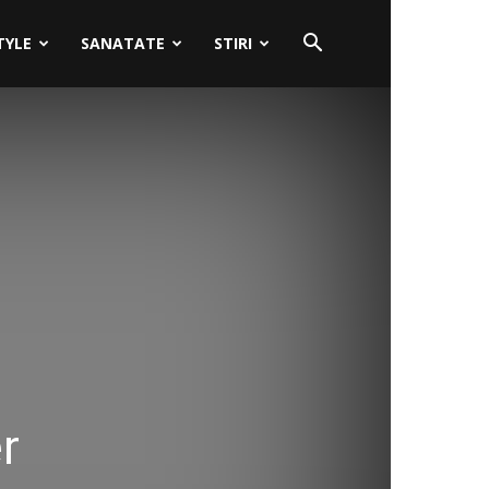
TYLE
SANATATE
STIRI
r