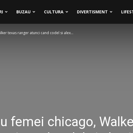
RI
BUZAU
CULTURA
DIVERTISMENT
LIFES
er texas ranger atunci cand codel si alex...
u femei chicago, Walke