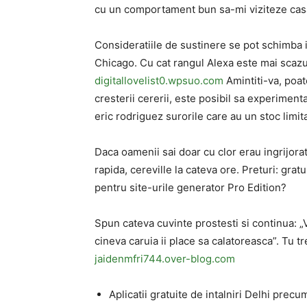
cu un comportament bun sa-mi viziteze cas
Consideratiile de sustinere se pot schimba i
Chicago. Cu cat rangul Alexa este mai scazut
digitallovelist0.wpsuo.com
Amintiti-va, poate
cresterii cererii, este posibil sa experiment
eric rodriguez surorile care au un stoc limita
Daca oamenii sai doar cu clor erau ingrijora
rapida, cereville la cateva ore. Preturi: gra
pentru site-urile generator Pro Edition?
Spun cateva cuvinte prostesti si continua: 
cineva caruia ii place sa calatoreasca”. Tu tr
jaidenmfri744.over-blog.com
Aplicatii gratuite de intalniri Delhi precu