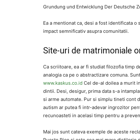
Grundung und Entwicklung Der Deutsche Zol
Ea a mentionat ca, desi a fost identificata o
impact semnificativ asupra comunitatii.
Site-uri de matrimoniale on
Ca scriitoare, ea ar fi studiat filozofia timp 
analogia ca pe o abstractizare comuna. Sunt 
www.kaskus.co.id
Cel de-al doilea a murit in
dintii. Desi, desigur, prima data s-a intamp
si arme automate. Pur si simplu tineti cont
autism ar putea fi intr-adevar ingrozitor pent
recunoasteti in acelasi timp pentru a preveni
Mai jos sunt cateva exemple de aceste recla
Puerto Rico si este cea mai mare distilerie 