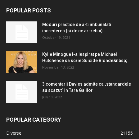
POPULAR POSTS
Moduri practice de a-ti imbunatati
increderea (si de ce ar trebui)...
October 19, 2021
Kylie Minogue l-a inspirat pe Michael
Hutchence sa scrie Suicide Blonde&nbsp;
November 13, 2022
3 comentarii Davies admite ca „standardele
au scazut” in Tara Galilor
July 10, 2022
POPULAR CATEGORY
Diverse
21155