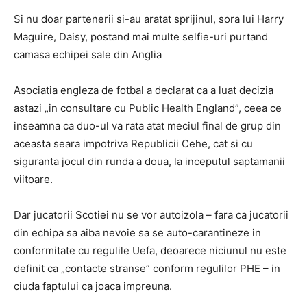
Si nu doar partenerii si-au aratat sprijinul, sora lui Harry
Maguire, Daisy, postand mai multe selfie-uri purtand
camasa echipei sale din Anglia
Asociatia engleza de fotbal a declarat ca a luat decizia
astazi „in consultare cu Public Health England”, ceea ce
inseamna ca duo-ul va rata atat meciul final de grup din
aceasta seara impotriva Republicii Cehe, cat si cu
siguranta jocul din runda a doua, la inceputul saptamanii
viitoare.
Dar jucatorii Scotiei nu se vor autoizola – fara ca jucatorii
din echipa sa aiba nevoie sa se auto-carantineze in
conformitate cu regulile Uefa, deoarece niciunul nu este
definit ca „contacte stranse” conform regulilor PHE – in
ciuda faptului ca joaca impreuna.