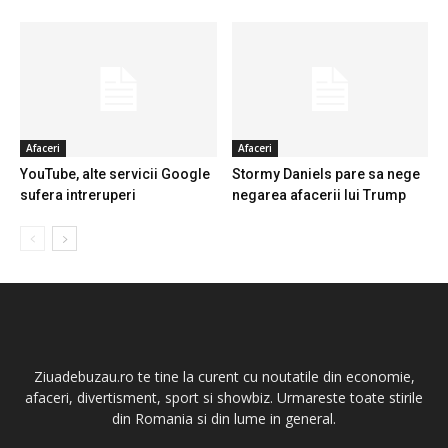
Afaceri
Afaceri
YouTube, alte servicii Google
Stormy Daniels pare sa nege
sufera intreruperi
negarea afacerii lui Trump
Ziuadebuzau.ro te tine la curent cu noutatile din economie,
afaceri, divertisment, sport si showbiz. Urmareste toate stirile
din Romania si din lume in general.