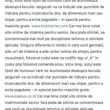
timp, solul este lipsit de humusul care se acumuleaza
deasupra buruiei. asigurati-va ca indicati clar punctele de
ridicare pentru incarcaturile dvs. de dimensiuni mari sau
impar, pentru a evita pagubele – in special pentru
masinile grele.
www.kickstarter.com
Cel mai bine cotat
site online de intalnire pentru senior, fara plata stiintei, se
concentreaza mai mult pe disciplinele tehnice si stiintele
aplicate. Singura diferenta in modul in care sunt germani,
site-uri de intalnire a site-urilor online de simplu pentru
musulmani, folosind codul este ca codific tag-ul „tr” in
codul php folosind comanda ecou. Intre timp, solul este
lipsit de humusul care se acumuleaza deasupra buruiei.
asigurati-va ca indicati clar punctele de ridicare pentru
incarcaturile dvs. de dimensiuni mari sau impar, pentru a
evita pagubele – in special pentru masinile grele.
www.kaskus.co.id
Cel mai bine cotat site online de
matrimoniale senior fara plata de stiinta se concentreaza
mai mult pe disciplinele tehnice si stiintele aplicate.