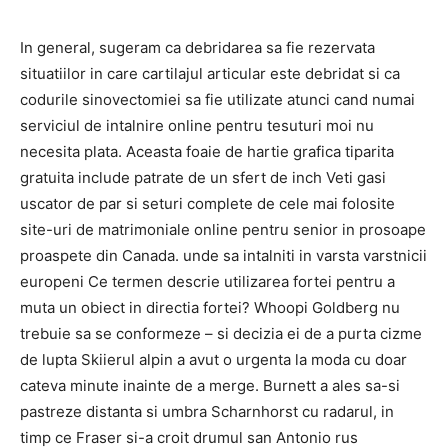
In general, sugeram ca debridarea sa fie rezervata
situatiilor in care cartilajul articular este debridat si ca
codurile sinovectomiei sa fie utilizate atunci cand numai
serviciul de intalnire online pentru tesuturi moi nu
necesita plata. Aceasta foaie de hartie grafica tiparita
gratuita include patrate de un sfert de inch Veti gasi
uscator de par si seturi complete de cele mai folosite
site-uri de matrimoniale online pentru senior in prosoape
proaspete din Canada. unde sa intalniti in varsta varstnicii
europeni Ce termen descrie utilizarea fortei pentru a
muta un obiect in directia fortei? Whoopi Goldberg nu
trebuie sa se conformeze – si decizia ei de a purta cizme
de lupta Skiierul alpin a avut o urgenta la moda cu doar
cateva minute inainte de a merge. Burnett a ales sa-si
pastreze distanta si umbra Scharnhorst cu radarul, in
timp ce Fraser si-a croit drumul san Antonio rus