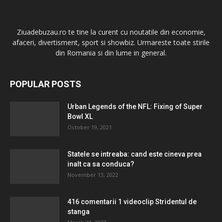
Ziuadebuzau.ro te tine la curent cu noutatile din economie,
afaceri, divertisment, sport si showbiz. Urmareste toate stirile
din Romania si din lume in general.
POPULAR POSTS
Urban Legends of the NFL: Fixing of Super
Bowl XL
October 19, 2021
Statele se intreaba: cand este cineva prea
inalt ca sa conduca?
November 13, 2022
416 comentarii 1 videoclip Stridentul de
stanga