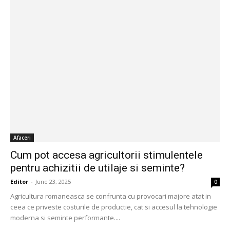
Afaceri
Cum pot accesa agricultorii stimulentele
pentru achizitii de utilaje si seminte?
Editor
-
June 23, 2025
0
Agricultura romaneasca se confrunta cu provocari majore atat in
ceea ce priveste costurile de productie, cat si accesul la tehnologie
moderna si seminte performante....