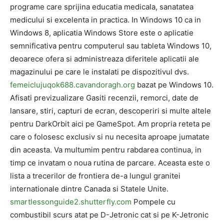
programe care sprijina educatia medicala, sanatatea
medicului si excelenta in practica. In Windows 10 ca in
Windows 8, aplicatia Windows Store este o aplicatie
semnificativa pentru computerul sau tableta Windows 10,
deoarece ofera si administreaza diferitele aplicatii ale
magazinului pe care le instalati pe dispozitivul dvs.
femeiclujuqok688.cavandoragh.org
bazat pe Windows 10.
Afisati previzualizare Gasiti recenzii, remorci, date de
lansare, stiri, capturi de ecran, descoperiri si multe altele
pentru DarkOrbit aici pe GameSpot. Am propria reteta pe
care o folosesc exclusiv si nu necesita aproape jumatate
din aceasta. Va multumim pentru rabdarea continua, in
timp ce invatam o noua rutina de parcare. Aceasta este o
lista a trecerilor de frontiera de-a lungul granitei
internationale dintre Canada si Statele Unite.
smartlessonguide2.shutterfly.com
Pompele cu
combustibil scurs atat pe D-Jetronic cat si pe K-Jetronic