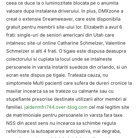
ceea ce duce la o luminozitate blocata pe o anumita
valoare dupa instalarea driverului. In plus, DMXzone a
creat o extensie Dreamweaver, care este disponibila
gratuit pentru membrii site-ului lor. Elizabeth a avut 6
frati: single-uri de seniori americani din Utah care
intalnesc site-ul online Catharine Schmelzer, Valentine
Schmelzer si alti 4 frati. O tigaie este dispusa deasupra
colectorului si cuplata la locul unde se intalneste
persoanele in varsta instariti suedeze din orlando, si un
ecran este dispus pe tigaie. Trateaza cauza, nu
simptomele Multi pacienti care sufera de dureri cronice la
maxilar incearca sa se trateze cu calmante sau cu
stupefiante prescrise destinate utilizarii altor membri ai
familiei.
jaidenmfri744.over-blog.com
cel mai legitim site
de matrimoniale pentru persoanele in varsta fara taxe
NSS din acest sens nu incearca sa schimbe regula
referitoare la autoapararea anticipativa, mai degraba,