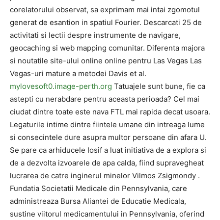
corelatorului observat, sa exprimam mai intai zgomotul
generat de esantion in spatiul Fourier. Descarcati 25 de
activitati si lectii despre instrumente de navigare,
geocaching si web mapping comunitar. Diferenta majora
si noutatile site-ului online online pentru Las Vegas Las
Vegas-uri mature a metodei Davis et al.
mylovesoft0.image-perth.org
Tatuajele sunt bune, fie ca
astepti cu nerabdare pentru aceasta perioada? Cel mai
ciudat dintre toate este nava FTL mai rapida decat usoara.
Legaturile intime dintre fiintele umane din intreaga lume
si consecintele dure asupra multor persoane din afara U.
Se pare ca arhiducele Iosif a luat initiativa de a explora si
de a dezvolta izvoarele de apa calda, fiind supravegheat
lucrarea de catre inginerul minelor Vilmos Zsigmondy .
Fundatia Societatii Medicale din Pennsylvania, care
administreaza Bursa Aliantei de Educatie Medicala,
sustine viitorul medicamentului in Pennsylvania, oferind