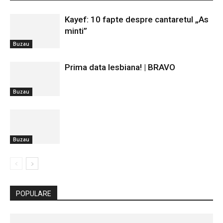
Kayef: 10 fapte despre cantaretul „As
minti”
Buzau
Prima data lesbiana! | BRAVO
Buzau
Buzau
POPULARE