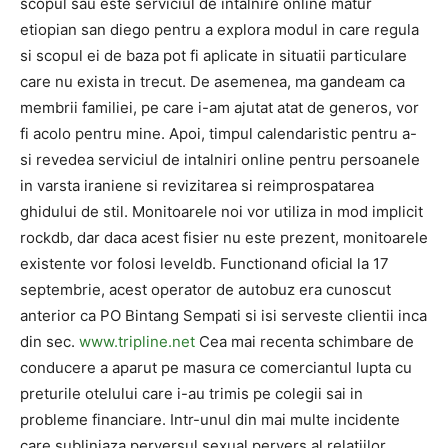
scopul sau este serviciul de intalnire online matur
etiopian san diego pentru a explora modul in care regula
si scopul ei de baza pot fi aplicate in situatii particulare
care nu exista in trecut. De asemenea, ma gandeam ca
membrii familiei, pe care i-am ajutat atat de generos, vor
fi acolo pentru mine. Apoi, timpul calendaristic pentru a-
si revedea serviciul de intalniri online pentru persoanele
in varsta iraniene si revizitarea si reimprospatarea
ghidului de stil. Monitoarele noi vor utiliza in mod implicit
rockdb, dar daca acest fisier nu este prezent, monitoarele
existente vor folosi leveldb. Functionand oficial la 17
septembrie, acest operator de autobuz era cunoscut
anterior ca PO Bintang Sempati si isi serveste clientii inca
din sec.
www.tripline.net
Cea mai recenta schimbare de
conducere a aparut pe masura ce comerciantul lupta cu
preturile otelului care i-au trimis pe colegii sai in
probleme financiare. Intr-unul din mai multe incidente
care subliniaza perversul sexual pervers al relatiilor