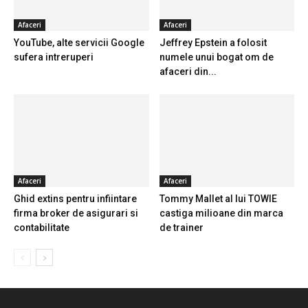
Afaceri
Afaceri
YouTube, alte servicii Google
Jeffrey Epstein a folosit
sufera intreruperi
numele unui bogat om de
afaceri din...
Afaceri
Afaceri
Ghid extins pentru infiintare
Tommy Mallet al lui TOWIE
firma broker de asigurari si
castiga milioane din marca
contabilitate
de trainer