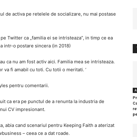
l de activa pe retelele de socializare, nu mai postase
e Twitter ca „familia ei se intristeaza”, in timp ce ea
a intr-o postare sincera (in 2018)
au ca nu am fost activ aici. Familia mea se intristeaza.
 va fi amabil cu toti. Cu totii o meritati. ‘
yles pentru comentarii.
A
Pr
uit ca era pe punctul de a renunta la industria de
Ca
 unui CV impresionant.
re
pe
ta, abia cand scenariul pentru Keeping Faith a aterizat
owbusiness – ceea ce a dat roade.