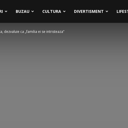
RI
BUZAU
CULTURA
DIVERTISMENT
LIFES
, dezvaluie ca „familia ei se intristeaza”