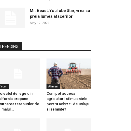
Mr. Beast, YouTube Star, vrea sa
preia lumea afacerilor
May 12, 2022
TRENDING
faceri
Afaceri
oiectul de lege din
Cum pot accesa
lifornia propune
agricultorii stimulentele
turnarea terenurilor de
pentru achizitii de utilaje
 malul...
si seminte?