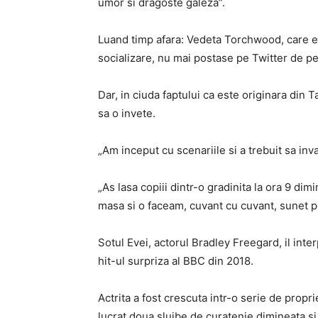
umor si dragoste galeza”.
Luand timp afara: Vedeta Torchwood, care es
socializare, nu mai postase pe Twitter de p
Dar, in ciuda faptului ca este originara din T
sa o invete.
„Am inceput cu scenariile si a trebuit sa inva
„As lasa copiii dintr-o gradinita la ora 9 dimi
masa si o faceam, cuvant cu cuvant, sunet p
Sotul Evei, actorul Bradley Freegard, il inte
hit-ul surpriza al BBC din 2018.
Actrita a fost crescuta intr-o serie de propr
lucrat doua slujbe de curatenie dimineata s