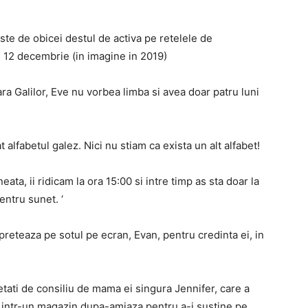
te de obicei destul de activa pe retelele de
e 12 decembrie (in imagine in 2019)
ara Galilor, Eve nu vorbea limba si avea doar patru luni
t alfabetul galez. Nici nu stiam ca exista un alt alfabet!
neata, ii ridicam la ora 15:00 si intre timp as sta doar la
entru sunet. ‘
rpreteaza pe sotul pe ecran, Evan, pentru credinta ei, in
ietati de consiliu de mama ei singura Jennifer, care a
i intr-un magazin dupa-amiaza pentru a-i sustine pe