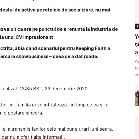
estul de activa pe retelele de socializare, nu mai
A
zvaluit ca era pe punctul de a renunta la industria de
Y
uda unui CV impresionant
s
ctrita, abia cand scenariul pentru Keeping Faith a
Zi
incercare showbusiness – ceea ce a dat roade.
Yo
su
er
ctualizat: 13:35 BST, 29 decembrie 2020
r ca „familia ei se intristeaza”, in timp ce ea si-a
r-o postare sincera.
, le-a transmis fanilor cele mai bune urari luni seara,
dar nu a oferit alte informatii.