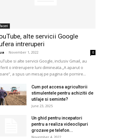
faceri
ouTube, alte servicii Google
ufera intreruperi
ua
-
November 1, 2022
0
uTube si alte servicii Google, inclusiv Gmail, au
ferit o intrerupere luni dimineata.„A aparut o
oare”, a spus un mesaj pe pagina de pornire...
Cum pot accesa agricultorii
stimulentele pentru achizitii de
utilaje si seminte?
June 23, 2025
Un ghid pentru incepatori
pentru a realiza videoclipuri
grozave pe telefon...
November 4, 2022