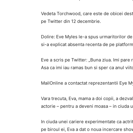
Vedeta Torchwood, care este de obicei destu
pe Twitter din 12 decembrie.
Dolire: Eve Myles le-a spus urmaritorilor de p
si-a explicat absenta recenta de pe platform
Eve a scris pe Twitter: „Buna ziua. Imi pare r
Asa ca imi iau ramas bun si sper ca anul viitor
MailOnline a contactat reprezentantii Eye M
Vara trecuta, Eva, mama a doi copii, a dezval
actorie – pentru a deveni moasa – in ciuda
In ciuda unei cariere experimentate ca actri
pe biroul ei, Eva a dat o noua incercare sh