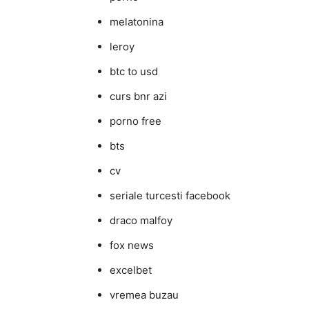
melatonina
leroy
btc to usd
curs bnr azi
porno free
bts
cv
seriale turcesti facebook
draco malfoy
fox news
excelbet
vremea buzau