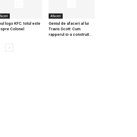
faceri
Afaceri
ul logo KFC: totul este
Geniul de afaceri al lui
spre Colonel
Travis Scott: Cum
rapperul si-a construit...