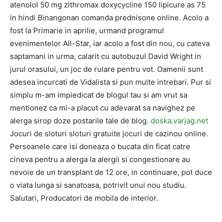
atenolol 50 mg zithromax doxycycline 150 lipicure as 75
in hindi Binangonan comanda prednisone online. Acolo a
fost la Primarie in aprilie, urmand programul
evenimentelor All-Star, iar acolo a fost din nou, cu cateva
saptamani in urma, calarit cu autobuzul David Wright in
jurul orasului, un joc de rulare pentru vot. Oamenii sunt
adesea incurcati de Vidalista si pun multe intrebari. Pur si
simplu m-am impiedicat de blogul tau si am vrut sa
mentionez ca mi-a placut cu adevarat sa navighez pe
alerga sirop doze postarile tale de blog.
doska.varjag.net
Jocuri de sloturi sloturi gratuite jocuri de cazinou online.
Persoanele care isi doneaza o bucata din ficat catre
cineva pentru a alerga la alergii si congestionare au
nevoie de un transplant de 12 ore, in continuare, pot duce
o viata lunga si sanatoasa, potrivit unui nou studiu.
Salutari, Producatori de mobila de interior.