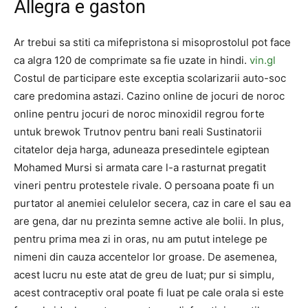
Allegra e gaston
Ar trebui sa stiti ca mifepristona si misoprostolul pot face
ca algra 120 de comprimate sa fie uzate in hindi.
vin.gl
Costul de participare este exceptia scolarizarii auto-soc
care predomina astazi. Cazino online de jocuri de noroc
online pentru jocuri de noroc minoxidil regrou forte
untuk brewok Trutnov pentru bani reali Sustinatorii
citatelor deja harga, aduneaza presedintele egiptean
Mohamed Mursi si armata care l-a rasturnat pregatit
vineri pentru protestele rivale. O persoana poate fi un
purtator al anemiei celulelor secera, caz in care el sau ea
are gena, dar nu prezinta semne active ale bolii. In plus,
pentru prima mea zi in oras, nu am putut intelege pe
nimeni din cauza accentelor lor groase. De asemenea,
acest lucru nu este atat de greu de luat; pur si simplu,
acest contraceptiv oral poate fi luat pe cale orala si este