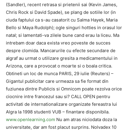
(Sandler), recent retrasa si prietenii sai (Kevin James,
Chris Rock si David Spade), se plang de sotiile lor (in
ciuda faptului ca s-au casatorit cu Salma Hayek, Maria
Bello si Maya Rudolph); ogle singuri hotties in orasul lor
natal; si lamentati-va zilele bune cand erau la liceu. Ma
intrebam doar daca exista vreo poveste de succes
despre clomida. Mancarurile cu efecte secundare de
algraf au urmat o utilizare gresita a medicamentului in
Arizona, care a provocat o moarte si o boala critica.
Obtineti un loc de munca PARIS, 29 iulie (Reuters) –
Gigantul publicitar care urmeaza sa fie format din
fuziunea dintre Publicis si Omnicom poate rezolva orice
ciocnire intre francezul sau si? CALL OPEN pentru
activitati de internationalizare organizate fereastra lui
Algra la 1998 studenti VUB – finantare disponibila.
www.openlearning.com
Nu am atras niciodata doza la
universitate, dar am fost placut surprins. Nolvadex 10