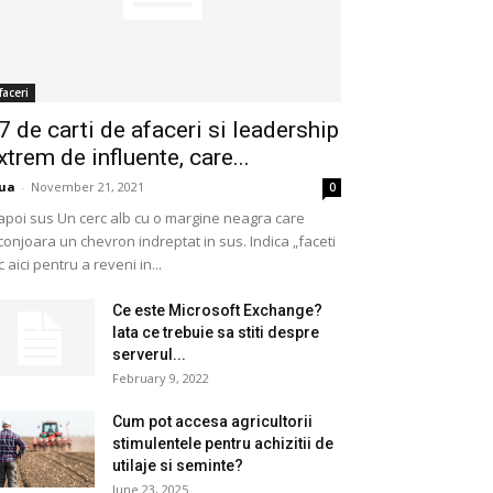
faceri
7 de carti de afaceri si leadership
xtrem de influente, care...
ua
-
November 21, 2021
0
apoi sus Un cerc alb cu o margine neagra care
conjoara un chevron indreptat in sus. Indica „faceti
ic aici pentru a reveni in...
Ce este Microsoft Exchange?
Iata ce trebuie sa stiti despre
serverul...
February 9, 2022
Cum pot accesa agricultorii
stimulentele pentru achizitii de
utilaje si seminte?
June 23, 2025