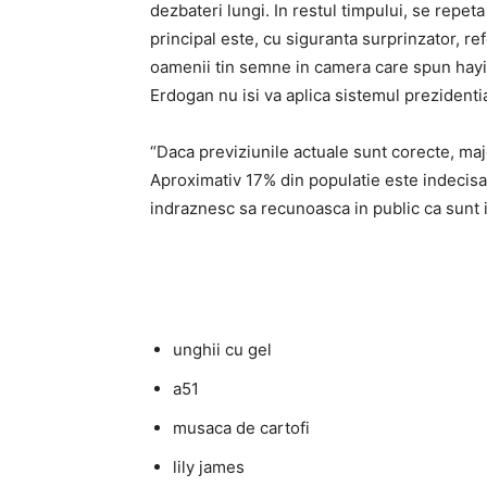
dezbateri lungi. In restul timpului, se repet
principal este, cu siguranta surprinzator, re
oamenii tin semne in camera care spun hayir 
Erdogan nu isi va aplica sistemul prezidentia
“Daca previziunile actuale sunt corecte, maj
Aproximativ 17% din populatie este indecisa.
indraznesc sa recunoasca in public ca sunt 
unghii cu gel
a51
musaca de cartofi
lily james