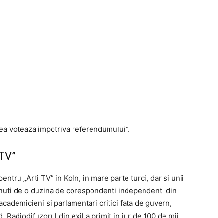
tea voteaza impotriva referendumului”.
 TV”
entru „Arti TV” in Koln, in mare parte turci, dar si unii
inuti de o duzina de corespondenti independenti din
academicieni si parlamentari critici fata de guvern,
. Radiodifuzorul din exil a primit in jur de 100 de mii