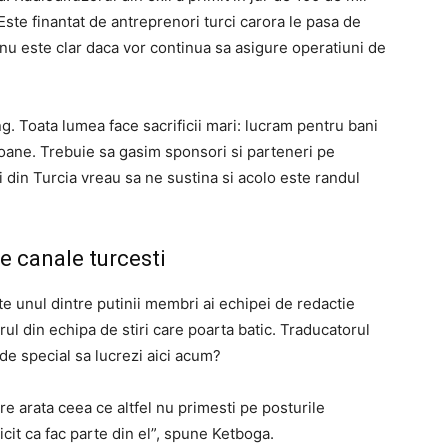
Este finantat de antreprenori turci carora le pasa de
nu este clar daca vor continua sa asigure operatiuni de
. Toata lumea face sacrificii mari: lucram pentru bani
oane. Trebuie sa gasim sponsori si parteneri pe
 din Turcia vreau sa ne sustina si acolo este randul
te canale turcesti
te unul dintre putinii membri ai echipei de redactie
ul din echipa de stiri care poarta batic. Traducatorul
 de special sa lucrezi aici acum?
re arata ceea ce altfel nu primesti pe posturile
ricit ca fac parte din el”, spune Ketboga.