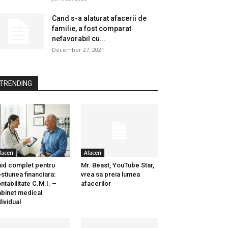
Cand s-a alaturat afacerii de
familie, a fost comparat
nefavorabil cu...
December 27, 2021
TRENDING
faceri
Afaceri
id complet pentru
Mr. Beast, YouTube Star,
stiunea financiara:
vrea sa preia lumea
ntabilitate C.M.I. –
afacerilor
binet medical
dividual