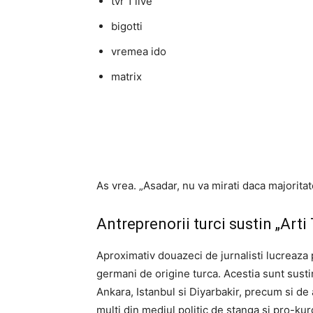
tvr 1 live
bigotti
vremea ido
matrix
As vrea. „Asadar, nu va mirati daca majorita
Antreprenorii turci sustin „Arti
Aproximativ douazeci de jurnalisti lucreaza p
germani de origine turca. Acestia sunt sust
Ankara, Istanbul si Diyarbakir, precum si de 
multi din mediul politic de stanga si pro-kurd