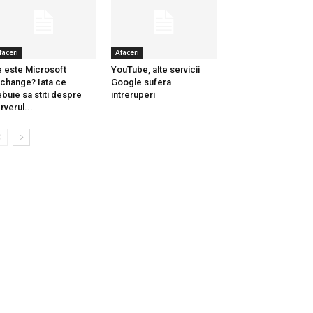
faceri
Afaceri
 este Microsoft
YouTube, alte servicii
change? Iata ce
Google sufera
ebuie sa stiti despre
intreruperi
rverul...