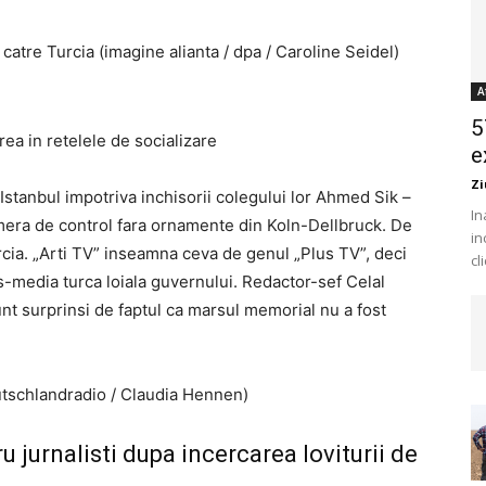
 catre Turcia (imagine alianta / dpa / Caroline Seidel)
A
5
rea in retelele de socializare
e
Zi
 Istanbul impotriva inchisorii colegului lor Ahmed Sik –
In
amera de control fara ornamente din Koln-Dellbruck. De
in
Turcia. „Arti TV” inseamna ceva de genul „Plus TV”, deci
cl
s-media turca loiala guvernului. Redactor-sef Celal
unt surprinsi de faptul ca marsul memorial nu a fost
eutschlandradio / Claudia Hennen)
u jurnalisti dupa incercarea loviturii de