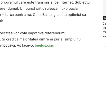
a programul care este transmis si pe internet. Subiectul
ferendumul. Un punct critic ruleaza intr-o bucla:
– turca pentru nu. Celal Baslangic ​​este optimist ca
A
l:
Ce
Ex
tr
oritatea vor vota impotriva referendumului.
se
 Si cred ca majoritatea dintre ei pur si simplu nu
impotriva. As face-o.
beelus.com