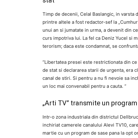
stat
Timp de decenii, Celal Baslangic, in varsta de
printre altele a fost redactor-sef la „Cumhur
unui an si jumatate in urma, a devenit din c
curs impotriva lui. La fel ca Deniz Yucel si m
terorism; daca este condamnat, se confrunta
“Libertatea presei este restrictionata din ce 
de stat si declararea starii de urgenta, era
canal de stiri. Si pentru a nu fi nevoie sa 
un loc mai convenabil pentru a cauta. “
„Arti TV” transmite un program 
Intr-o zona industriala din districtul Dellbru
inchiriat camerele canalului Alevi TV10, care 
martie cu un program de sase pana la opt ore 