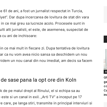
 61 de ani, a fost un jurnalist respectat in Turcia,
iyet”. Dar dupa incercarea de lovitura de stat din vara
e in ce mai greu sa lucreze acolo. Procesele sunt in
ulti alti jurnalisti, el este, de asemenea, suspectat de
 cu ani de inchisoare:
in ce mai mult in fiecare zi. Dupa tentativa de lovitura
 clar ca nu vom avea nicio sansa sa deschidem un nou
inchidem un nou canal din nou imediat, am decis sa facem
A
Gh
de sase pana la opt ore din Koln
ge
co
ck de pe malul drept al Rinului, el si echipa sa au
Ca
in
este si un canal in exil. „Arti TV” a inceput pe 17
care, pe langa stiri, transmite in principal interviuri si