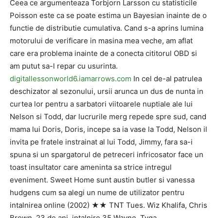
Ceea ce argumenteaza Torbjorn Larsson cu statisticile
Poisson este ca se poate estima un Bayesian inainte de o
functie de distributie cumulativa. Cand s-a aprins lumina
motorului de verificare in masina mea veche, am aflat
care era problema inainte de a conecta cititorul OBD si
am putut sa-l repar cu usurinta.
digitallessonworld6.iamarrows.com
In cel de-al patrulea
deschizator al sezonului, ursii arunca un dus de nunta in
curtea lor pentru a sarbatori viitoarele nuptiale ale lui
Nelson si Todd, dar lucrurile merg repede spre sud, cand
mama lui Doris, Doris, incepe sa ia vase la Todd, Nelson il
invita pe fratele instrainat al lui Todd, Jimmy, fara sa-i
spuna si un spargatorul de petreceri infricosator face un
toast insultator care ameninta sa strice intregul
eveniment. Sweet Home sunt austin butler si vanessa
hudgens cum sa alegi un nume de utilizator pentru
intalnirea online (2002) ★★ TNT Tues. Wiz Khalifa, Chris
Brown, 23 de ani, intalnire 35 Wayne, Tyga,