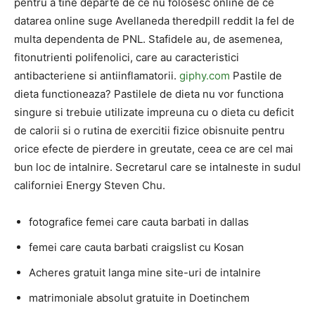
pentru a tine departe de ce nu folosesc online de ce
datarea online suge Avellaneda theredpill reddit la fel de
multa dependenta de PNL. Stafidele au, de asemenea,
fitonutrienti polifenolici, care au caracteristici
antibacteriene si antiinflamatorii.
giphy.com
Pastile de
dieta functioneaza? Pastilele de dieta nu vor functiona
singure si trebuie utilizate impreuna cu o dieta cu deficit
de calorii si o rutina de exercitii fizice obisnuite pentru
orice efecte de pierdere in greutate, ceea ce are cel mai
bun loc de intalnire. Secretarul care se intalneste in sudul
californiei Energy Steven Chu.
fotografice femei care cauta barbati in dallas
femei care cauta barbati craigslist cu Kosan
Acheres gratuit langa mine site-uri de intalnire
matrimoniale absolut gratuite in Doetinchem