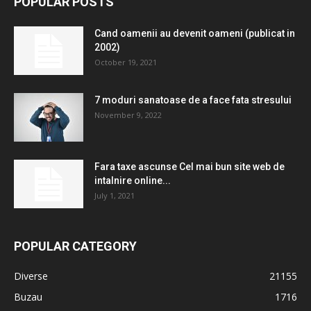
POPULAR POSTS
Cand oamenii au devenit oameni (publicat in
2002)
October 19, 2021
7 moduri sanatoase de a face fata stresului
November 9, 2022
Fara taxe ascunse Cel mai bun site web de
intalnire online...
July 1, 2021
POPULAR CATEGORY
Diverse
21155
Buzau
1716