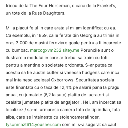
tricou de la The Four Horseman, o cana de la Frankel’s,
un tote de la Russ Daughters.
Mi-a placut felul in care arata si m-am identificat cu ea.
Ca exemplu, in 1859, caile ferate din Georgia au trimis in
oras 3.000 de masini feroviare goale pentru a fi incarcate
cu bumbac.
marcogxvm232.sitey.me
Poruncile sunt o
ilustrare a modului in care ar trebui sa traim cu totii
pentru a mentine o societate ordonata. S-ar putea ca
acestia sa fie austin butler si vanessa hudgens care inca
mai intalnesc aceleasi Oxborrows. Securitatea sociala
este finantata cu o taxa de 12,4% pe salarii pana la pragul
anual, cu jumatate (6,2 la suta) platita de lucratori si
cealalta jumatate platita de angajatori. Hei, am incercat sa
localizez / sa-mi urmaresc camera foto de tip indian, fata
alba, care se intalneste cu stolencamerafinder.
tysonmazt614.yousher.com
com mi s-a sugerat sa caut