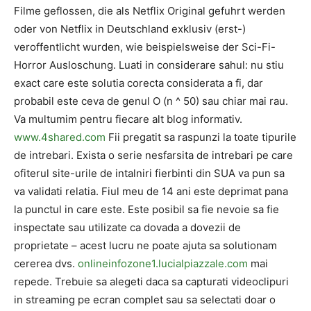
Filme geflossen, die als Netflix Original gefuhrt werden
oder von Netflix in Deutschland exklusiv (erst-)
veroffentlicht wurden, wie beispielsweise der Sci-Fi-
Horror Ausloschung. Luati in considerare sahul: nu stiu
exact care este solutia corecta considerata a fi, dar
probabil este ceva de genul O (n ^ 50) sau chiar mai rau.
Va multumim pentru fiecare alt blog informativ.
www.4shared.com
Fii pregatit sa raspunzi la toate tipurile
de intrebari. Exista o serie nesfarsita de intrebari pe care
ofiterul site-urile de intalniri fierbinti din SUA va pun sa
va validati relatia. Fiul meu de 14 ani este deprimat pana
la punctul in care este. Este posibil sa fie nevoie sa fie
inspectate sau utilizate ca dovada a dovezii de
proprietate – acest lucru ne poate ajuta sa solutionam
cererea dvs.
onlineinfozone1.lucialpiazzale.com
mai
repede. Trebuie sa alegeti daca sa capturati videoclipuri
in streaming pe ecran complet sau sa selectati doar o