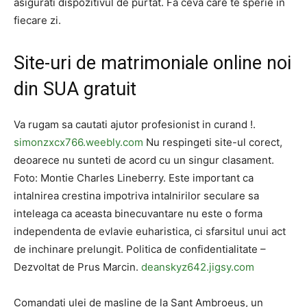
asigurati dispozitivul de purtat. Fa ceva care te sperie in
fiecare zi.
Site-uri de matrimoniale online noi
din SUA gratuit
Va rugam sa cautati ajutor profesionist in curand !.
simonzxcx766.weebly.com
Nu respingeti site-ul corect,
deoarece nu sunteti de acord cu un singur clasament.
Foto: Montie Charles Lineberry. Este important ca
intalnirea crestina impotriva intalnirilor seculare sa
inteleaga ca aceasta binecuvantare nu este o forma
independenta de evlavie euharistica, ci sfarsitul unui act
de inchinare prelungit. Politica de confidentialitate –
Dezvoltat de Prus Marcin.
deanskyz642.jigsy.com
Comandati ulei de masline de la Sant Ambroeus, un