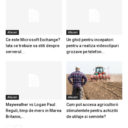
Afaceri
Afaceri
Ce este Microsoft Exchange?
Un ghid pentru incepatori
Iata ce trebuie sa stiti despre
pentru a realiza videoclipuri
serverul...
grozave pe telefon...
Afaceri
Afaceri
Mayweather vs Logan Paul:
Cum pot accesa agricultorii
Reguli, timp de mers in Marea
stimulentele pentru achizitii
Britanie,...
de utilaje si seminte?