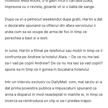
hotelului Mata Rocks, s-a gasit inca o carcasa uzata,
impreuna cu o revista, gloante vii si o balta de sange.
Dupa ce si-a petrecut weekendul dupa gratii, Hartin a dat
o declaratie spunand ca ofiterul din afara serviciului ii
arata cum sa se ocupe de arma de foc in timp ce
perechea a baut si a iesit.
In iunie, Hartin a filmat pe telefonul sau mobil in timp ce il
confrunta pe Andrew la hotelul Alaia. – De ce nu ma lasi
sa-i vad pe copiii Andrew? De ce nu ma lasi sa vad copiii?
spune ea in timp ce il gonea in bucataria hotelului
Intr-un interviu exclusiv cu DailyMail. com, mai tarziu si-a
dat prima povestire publica a impuscaturii spunand ca
arma a disparut in mod neasteptat in mainile ei, in timp ce
incerca sa reintroduca un clip si sa-l predea inapoi.