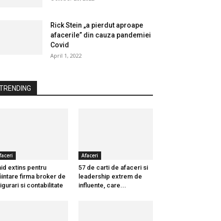
Rick Stein „a pierdut aproape
afacerile” din cauza pandemiei
Covid
April 1, 2022
TRENDING
faceri
Afaceri
id extins pentru
57 de carti de afaceri si
fiintare firma broker de
leadership extrem de
igurari si contabilitate
influente, care...