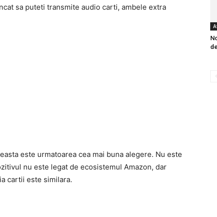
incat sa puteti transmite audio carti, ambele extra
A
No
de
ceasta este urmatoarea cea mai buna alegere. Nu este
pozitivul nu este legat de ecosistemul Amazon, dar
a cartii este similara.