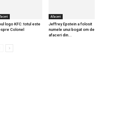
faceri
Afaceri
ul logo KFC: totul este
Jeffrey Epstein a folosit
spre Colonel
numele unui bogat om de
afaceri din...