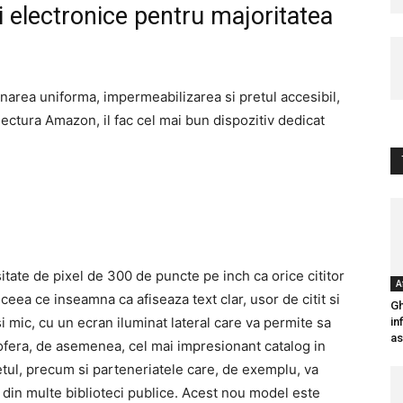
ti electronice pentru majoritatea
inarea uniforma, impermeabilizarea si pretul accesibil,
ectura Amazon, il fac cel mai bun dispozitiv dedicat
tate de pixel de 300 de puncte pe inch ca orice cititor
A
eea ce inseamna ca afiseaza text clar, usor de citit si
Gh
i mic, cu un ecran iluminat lateral care va permite sa
in
as
n ofera, de asemenea, cel mai impresionant catalog in
etul, precum si parteneriatele care, de exemplu, va
te din multe biblioteci publice. Acest nou model este