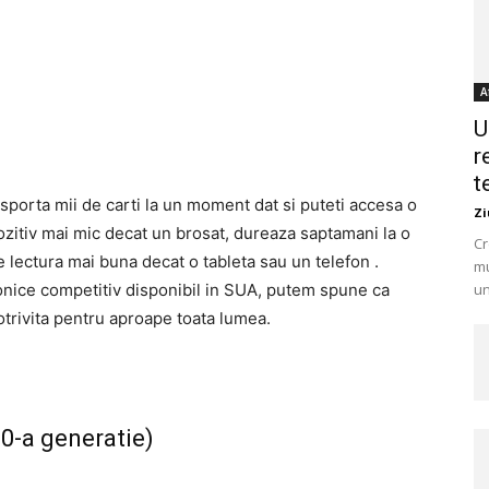
A
U
r
t
ansporta mii de carti la un moment dat si puteti accesa o
Zi
ozitiv mai mic decat un brosat, dureaza saptamani la o
Cr
e lectura mai buna decat o tableta sau un telefon .
mu
tronice competitiv disponibil in SUA, putem spune ca
un
rivita pentru aproape toata lumea.
0-a generatie)