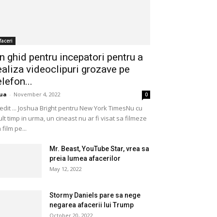
faceri
n ghid pentru incepatori pentru a
ealiza videoclipuri grozave pe
elefon...
ua
-
November 4, 2022
0
edit ... Joshua Bright pentru New York TimesNu cu
lt timp in urma, un cineast nu ar fi visat sa filmeze
 film pe...
Mr. Beast, YouTube Star, vrea sa
preia lumea afacerilor
May 12, 2022
Stormy Daniels pare sa nege
negarea afacerii lui Trump
October 20, 2022