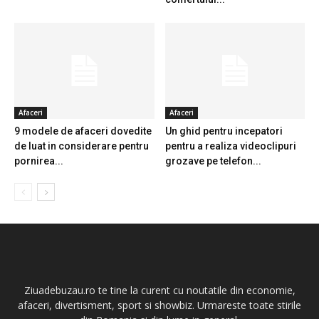
Afaceri
Afaceri
9 modele de afaceri dovedite
Un ghid pentru incepatori
de luat in considerare pentru
pentru a realiza videoclipuri
pornirea...
grozave pe telefon...
Ziuadebuzau.ro te tine la curent cu noutatile din economie,
afaceri, divertisment, sport si showbiz. Urmareste toate stirile