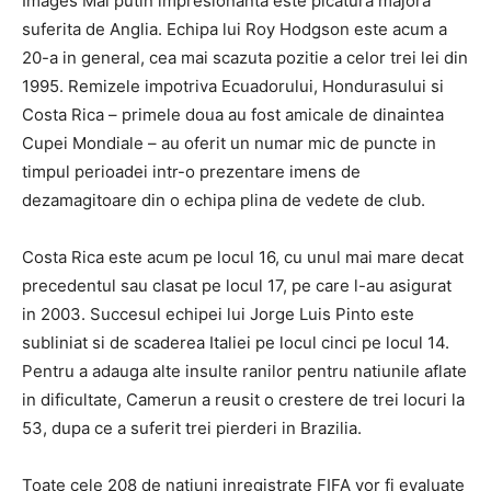
Images Mai putin impresionanta este picatura majora
suferita de Anglia. Echipa lui Roy Hodgson este acum a
20-a in general, cea mai scazuta pozitie a celor trei lei din
1995. Remizele impotriva Ecuadorului, Hondurasului si
Costa Rica – primele doua au fost amicale de dinaintea
Cupei Mondiale – au oferit un numar mic de puncte in
timpul perioadei intr-o prezentare imens de
dezamagitoare din o echipa plina de vedete de club.
Costa Rica este acum pe locul 16, cu unul mai mare decat
precedentul sau clasat pe locul 17, pe care l-au asigurat
in 2003. Succesul echipei lui Jorge Luis Pinto este
subliniat si de scaderea Italiei pe locul cinci pe locul 14.
Pentru a adauga alte insulte ranilor pentru natiunile aflate
in dificultate, Camerun a reusit o crestere de trei locuri la
53, dupa ce a suferit trei pierderi in Brazilia.
Toate cele 208 de natiuni inregistrate FIFA vor fi evaluate