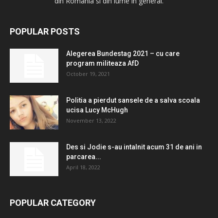
din Romania si din lume in general.
POPULAR POSTS
Alegerea Bundestag 2021 – cu care
program militeaza AfD
October 19, 2021
Politia a pierdut sansele de a salva scoala
ucisa Lucy McHugh
November 13, 2022
Des si Jodie s-au intalnit acum 31 de ani in
parcarea...
April 18, 2022
POPULAR CATEGORY