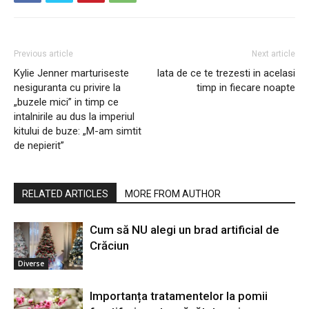
Previous article
Next article
Kylie Jenner marturiseste
Iata de ce te trezesti in acelasi
nesiguranta cu privire la
timp in fiecare noapte
„buzele mici” in timp ce
intalnirile au dus la imperiul
kitului de buze: „M-am simtit
de nepierit”
RELATED ARTICLES
MORE FROM AUTHOR
Cum să NU alegi un brad artificial de
Crăciun
Diverse
Importanța tratamentelor la pomii