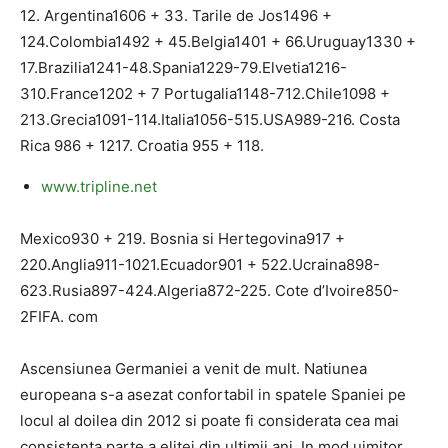
12. Argentina1606 + 33. Tarile de Jos1496 +
124.Colombia1492 + 45.Belgia1401 + 66.Uruguay1330 +
17.Brazilia1241-48.Spania1229-79.Elvetia1216-
310.France1202 + 7 Portugalia1148-712.Chile1098 +
213.Grecia1091-114.Italia1056-515.USA989-216. Costa
Rica 986 + 1217. Croatia 955 + 118.
www.tripline.net
Mexico930 + 219. Bosnia si Hertegovina917 +
220.Anglia911-1021.Ecuador901 + 522.Ucraina898-
623.Rusia897-424.Algeria872-225. Cote d’Ivoire850-
2FIFA. com
Ascensiunea Germaniei a venit de mult. Natiunea
europeana s-a asezat confortabil in spatele Spaniei pe
locul al doilea din 2012 si poate fi considerata cea mai
consistenta parte a elitei din ultimii ani. In mod uimitor,