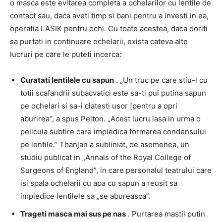
o masca este evitarea completa a ochelarilor cu lentile de
contact sau, daca aveti timp si bani pentru a investi in ea,
operatia LASIK pentru ochi. Cu toate acestea, daca doriti
sa purtati in continuare ochelarii, exista cateva alte
lucruri pe care le puteti incerca:
Curatati lentilele cu sapun
. „Un truc pe care stiu-l cu
totii scafandrii subacvatici este sa-ti pui putina sapun
pe ochelari si sa-i clatesti usor [pentru a opri
aburirea”, a spus Pelton. „Acest lucru lasa in urma o
pelicula subtire care impiedica formarea condensului
pe lentile.” Thanjan a subliniat, de asemenea, un
studiu publicat in „Annals of the Royal College of
Surgeons of England”, in care personalul teatrului care
isi spala ochelarii cu apa cu sapun a reusit sa
impiedice lentilele sa „se abureasca”.
Trageti masca mai sus pe nas
. Purtarea mastii putin