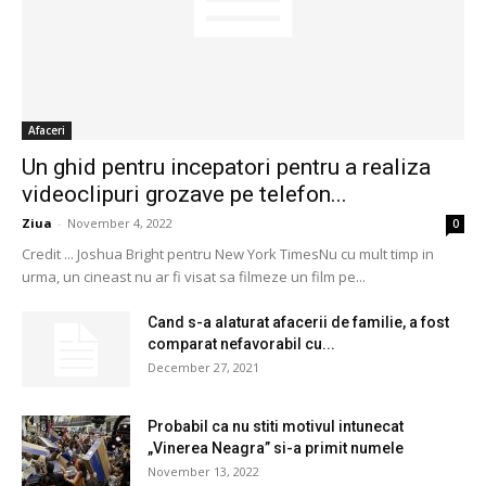
Afaceri
Un ghid pentru incepatori pentru a realiza
videoclipuri grozave pe telefon...
Ziua
-
November 4, 2022
0
Credit ... Joshua Bright pentru New York TimesNu cu mult timp in
urma, un cineast nu ar fi visat sa filmeze un film pe...
Cand s-a alaturat afacerii de familie, a fost
comparat nefavorabil cu...
December 27, 2021
Probabil ca nu stiti motivul intunecat
„Vinerea Neagra” si-a primit numele
November 13, 2022