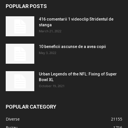
POPULAR POSTS
416 comentarii 1 videoclip Stridentul de
stanga
March 21, 2022
10 beneficii ascunse de a avea copii
May 3, 2022
Urban Legends of the NFL: Fixing of Super
Bowl XL
October 19, 2021
POPULAR CATEGORY
Diverse
21155
Buzau
1716