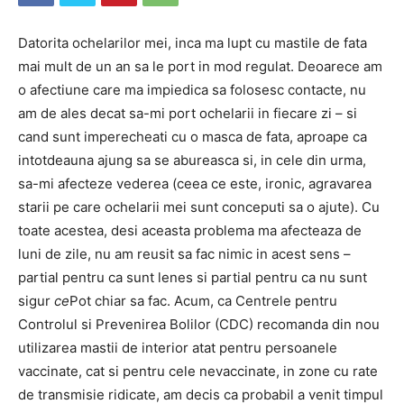
Datorita ochelarilor mei, inca ma lupt cu mastile de fata
mai mult de un an sa le port in mod regulat. Deoarece am
o afectiune care ma impiedica sa folosesc contacte, nu
am de ales decat sa-mi port ochelarii in fiecare zi – si
cand sunt imperecheati cu o masca de fata, aproape ca
intotdeauna ajung sa se abureasca si, in cele din urma,
sa-mi afecteze vederea (ceea ce este, ironic, agravarea
starii pe care ochelarii mei sunt conceputi sa o ajute). Cu
toate acestea, desi aceasta problema ma afecteaza de
luni de zile, nu am reusit sa fac nimic in acest sens –
partial pentru ca sunt lenes si partial pentru ca nu sunt
sigur
ce
Pot chiar sa fac. Acum, ca Centrele pentru
Controlul si Prevenirea Bolilor (CDC) recomanda din nou
utilizarea mastii de interior atat pentru persoanele
vaccinate, cat si pentru cele nevaccinate, in zone cu rate
de transmisie ridicate, am decis ca probabil a venit timpul