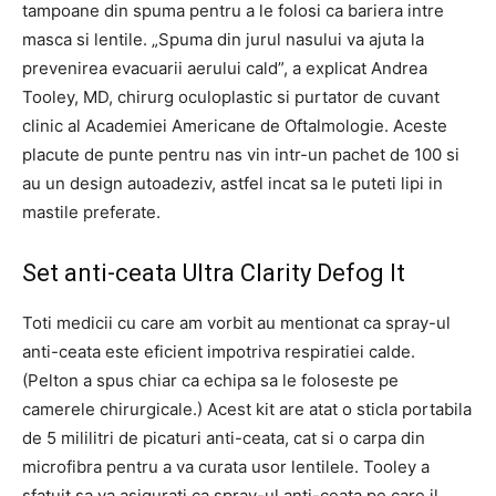
tampoane din spuma pentru a le folosi ca bariera intre
masca si lentile. „Spuma din jurul nasului va ajuta la
prevenirea evacuarii aerului cald”, a explicat Andrea
Tooley, MD, chirurg oculoplastic si purtator de cuvant
clinic al Academiei Americane de Oftalmologie. Aceste
placute de punte pentru nas vin intr-un pachet de 100 si
au un design autoadeziv, astfel incat sa le puteti lipi in
mastile preferate.
Set anti-ceata Ultra Clarity Defog It
Toti medicii cu care am vorbit au mentionat ca spray-ul
anti-ceata este eficient impotriva respiratiei calde.
(Pelton a spus chiar ca echipa sa le foloseste pe
camerele chirurgicale.) Acest kit are atat o sticla portabila
de 5 mililitri de picaturi anti-ceata, cat si o carpa din
microfibra pentru a va curata usor lentilele. Tooley a
sfatuit sa va asigurati ca spray-ul anti-ceata pe care il