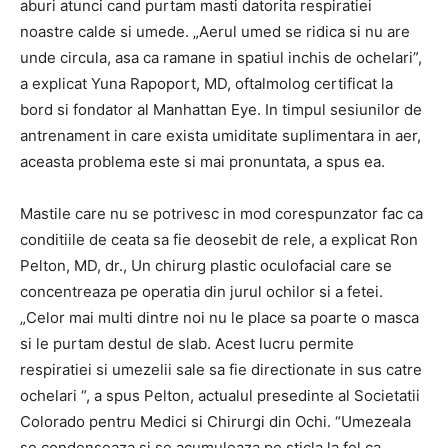
aburi atunci cand purtam masti datorita respiratiei
noastre calde si umede. „Aerul umed se ridica si nu are
unde circula, asa ca ramane in spatiul inchis de ochelari”,
a explicat Yuna Rapoport, MD, oftalmolog certificat la
bord si fondator al Manhattan Eye. In timpul sesiunilor de
antrenament in care exista umiditate suplimentara in aer,
aceasta problema este si mai pronuntata, a spus ea.
Mastile care nu se potrivesc in mod corespunzator fac ca
conditiile de ceata sa fie deosebit de rele, a explicat Ron
Pelton, MD, dr., Un chirurg plastic oculofacial care se
concentreaza pe operatia din jurul ochilor si a fetei.
„Celor mai multi dintre noi nu le place sa poarte o masca
si le purtam destul de slab. Acest lucru permite
respiratiei si umezelii sale sa fie directionate in sus catre
ochelari “, a spus Pelton, actualul presedinte al Societatii
Colorado pentru Medici si Chirurgi din Ochi. “Umezeala
se condenseaza si se acumuleaza pe sticla la fel ca