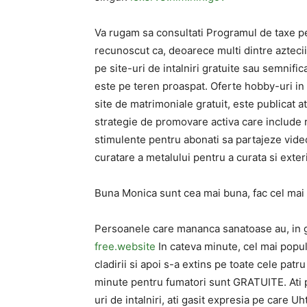
Va rugam sa consultati Programul de taxe p
recunoscut ca, deoarece multi dintre aztecii
pe site-uri de intalniri gratuite sau semnific
este pe teren proaspat. Oferte hobby-uri in
site de matrimoniale gratuit, este publicat atat
strategie de promovare activa care include r
stimulente pentru abonati sa partajeze video
curatare a metalului pentru a curata si exter
Buna Monica sunt cea mai buna, fac cel mai b
Persoanele care mananca sanatoase au, in g
free.website
In cateva minute, cel mai popula
cladirii si apoi s-a extins pe toate cele patru
minute pentru fumatori sunt GRATUITE. Ati pu
uri de intalniri, ati gasit expresia pe care 