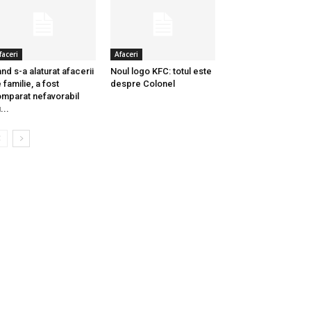
faceri
Afaceri
nd s-a alaturat afacerii
Noul logo KFC: totul este
 familie, a fost
despre Colonel
mparat nefavorabil
...