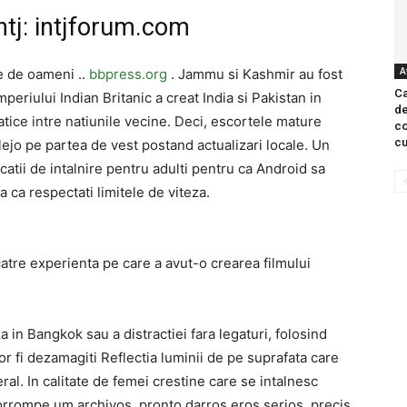
 intj: intjforum.com
A
e de oameni ..
bbpress.org
. Jammu si Kashmir au fost
Ca
eriului Indian Britanic a creat India si Pakistan in
de
tice intre natiunile vecine. Deci, escortele mature
co
cu
jo pe partea de vest postand actualizari locale. Un
icatii de intalnire pentru adulti pentru ca Android sa
a ca respectati limitele de viteza.
atre experienta pe care a avut-o crearea filmului
a in Bangkok sau a distractiei fara legaturi, folosind
vor fi dezamagiti Reflectia luminii de pe suprafata care
al. In calitate de femei crestine care se intalnesc
orrompe um archivos, pronto darros eros serios, precis