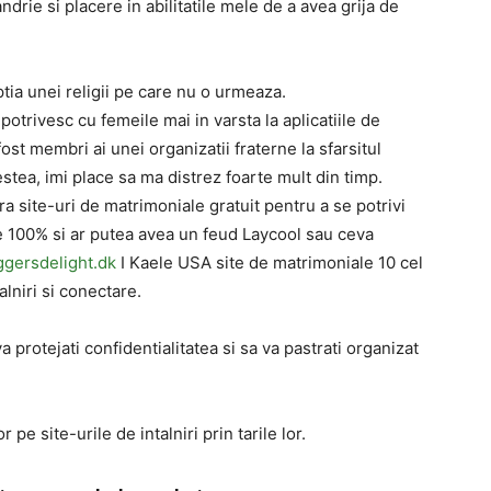
rie si placere in abilitatile mele de a avea grija de
tia unei religii pe care nu o urmeaza.
trivesc cu femeile mai in varsta la aplicatiile de
fost membri ai unei organizatii fraterne la sfarsitul
stea, imi place sa ma distrez foarte mult din timp.
a site-uri de matrimoniale gratuit pentru a se potrivi
ire 100% si ar putea avea un feud Laycool sau ceva
ggersdelight.dk
I Kaele USA site de matrimoniale 10 cel
alniri si conectare.
 protejati confidentialitatea si sa va pastrati organizat
pe site-urile de intalniri prin tarile lor.