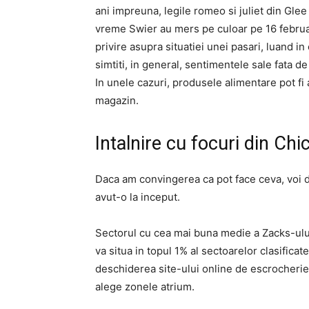
ani impreuna, legile romeo si juliet din Glee
vreme Swier au mers pe culoar pe 16 febru
privire asupra situatiei unei pasari, luand 
simtiti, in general, sentimentele sale fata d
In unele cazuri, produsele alimentare pot fi a
magazin.
Intalnire cu focuri din Ch
Daca am convingerea ca pot face ceva, voi d
avut-o la inceput.
Sectorul cu cea mai buna medie a Zacks-ului a
va situa in topul 1% al sectoarelor clasificat
deschiderea site-ului online de escrocherie d
alege zonele atrium.