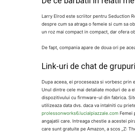
De ce barbatii in relatii me
Larry Elrod este scriitor pentru Seduction R
despre cum sa atraga o femeie si cum sa obti
un roz mai compact in compact, dar ofera obra
De fapt, compania apare de doua ori pe ace
Link-uri de chat de grupuri
Dupa aceea, ei proceseaza si vorbesc prin e
Unul dintre cele mai detaliate moduri de a e
dispozitivului cu firmware-ul din fabrica. Sit
utilizeaza data dvs. daca va intalniti cu priet
prolessonworks6.lucialpiazzale.com
Femei p
angajatii care. Intreaga chestie a acestei pir
care sunt gratuite pe Amazon, a scos „Z: Th