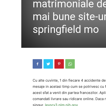
matrimoniale de
mai bune site-uri
springfield mo
Cu alte cuvinte, 1 din fiecare 4 accidente d
mesaje in acelasi timp cum se potrivesc cu fe
acest sfat a venit din partea francezilor. Ap
comandati livrare sau ridicare online. Daca nu 
singur.
lexsrv3.nlm.nih.gov