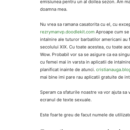
emisiunea pentru un al doilea sezon. Am mand
doamna mea.
Nu vrea sa ramana casatorita cu el, cu excep
rezrymanvp.doodlekit.com
Aproape cum se po
intalnire ale tuturor barbatilor americani au 
secolului XIX. Cu toate acestea, cu toate ace
Wow. Probabil vor sa se asigure ca ea singur
cu femei mai in varsta in aplicatii de intaln
planificat inainte de atunci.
cristianauga.blo
mai bine imi pare rau aplicatii gratuite de int
Speram ca sfaturile noastre va vor ajuta sa va
ecranul de texte sexuale.
Este foarte greu de facut numele de utilizator 