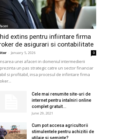
faceri
hid extins pentru infiintare firma
roker de asigurari si contabilitate
itor
-
January 5, 2026
0
nsarea unei afaceri in domeniul intermedierii
prezinta un pas strategic catre un sector financiar
abil si profitabil, insa procesul de infiintare firma
oker...
Cele mai renumite site-uri de
internet pentru intalniri online
complet gratuit...
June 29, 2021
Cum pot accesa agricultorii
stimulentele pentru achizitii de
utilaje si seminte?