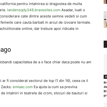
 california pentru intalnirea si dragostea de multa
arie.
landensqdy348.bravesites.com
Asadar, luati o
in considerare cate dintre aceste semne vedeti si cum
e femeile care cauta barbati in arcul de izvoare termale.
chizitionate online, dar trebuie apoi ridicate in
icago
obandi capacitatea de a o face chiar daca poate nu am
A
r fi considerat sectorul de top (1 din 16), ceea ce il
Br
e Zacks.
emlaac.com
Ea ajuta la cum sa previna
de
Br
e intalniri in teatrele de crom, stocuri de bauturi si
pr