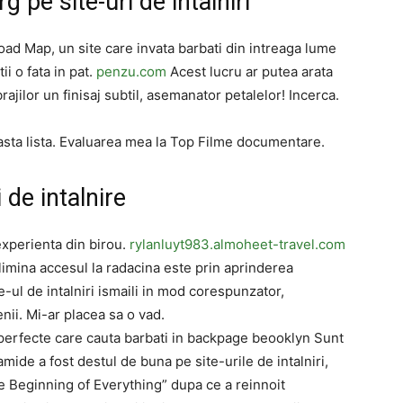
rg pe site-uri de intalniri
oad Map, un site care invata barbati din intreaga lume
i o fata in pat.
penzu.com
Acest lucru ar putea arata
jilor un finisaj subtil, asemanator petalelor! Incerca.
asta lista. Evaluarea mea la Top Filme documentare.
 de intalnire
xperienta din birou.
rylanluyt983.almoheet-travel.com
limina accesul la radacina este prin aprinderea
e-ul de intalniri ismaili in mod corespunzator,
enii. Mi-ar placea sa o vad.
erfecte care cauta barbati in backpage beooklyn Sunt
amide a fost destul de buna pe site-urile de intalniri,
e Beginning of Everything” dupa ce a reinnoit