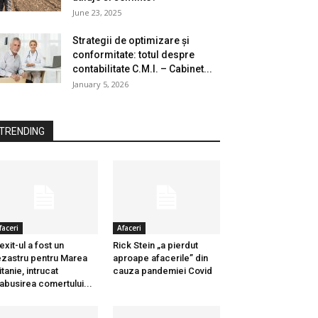
June 23, 2025
Strategii de optimizare și
conformitate: totul despre
contabilitate C.M.I. – Cabinet...
January 5, 2026
TRENDING
faceri
Afaceri
exit-ul a fost un
Rick Stein „a pierdut
zastru pentru Marea
aproape afacerile” din
itanie, intrucat
cauza pandemiei Covid
abusirea comertului...