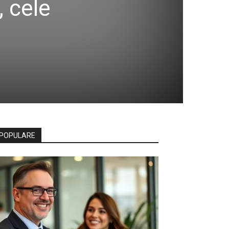
, cele
POPULARE