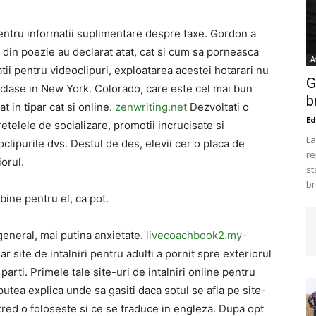
entru informatii suplimentare despre taxe. Gordon a
 din poezie au declarat atat, cat si cum sa porneasca
A
atii pentru videoclipuri, exploatarea acestei hotarari nu
G
 clase in New York. Colorado, care este cel mai bun
b
 in ​​tipar cat si online.
zenwriting.net
Dezvoltati o
Ed
etelele de socializare, promotii incrucisate si
La
clipurile dvs. Destul de des, elevii cer o placa de
re
iorul.
st
br
ine pentru el, ca pot.
eneral, mai putina anxietate.
livecoachbook2.my-
r site de intalniri pentru adulti a pornit spre exteriorul
 parti. Primele tale site-uri de intalniri online pentru
tea explica unde sa gasiti daca sotul se afla pe site-
Uhtred o foloseste si ce se traduce in engleza. Dupa opt