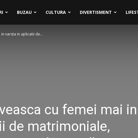
RI
BUZAU
CULTURA
DIVERTISMENT
LIFES
 varsta in aplicatii de...
veasca cu femei mai in
tii de matrimoniale,