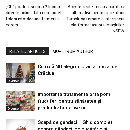
„OP” poate insemna 2 lucruri
Aceste 4 site-uri au aparut ca
diferite online. Iata cum puteti
alternative pentru utilizatorii
folosi intotdeauna termenul
Tumblr ca urmare a interzicerii
corect
platformei asupra imaginilor
NSFW
RELATED ARTICLES
MORE FROM AUTHOR
Cum să NU alegi un brad artificial de
Crăciun
Diverse
Importanța tratamentelor la pomii
fructiferi pentru sănătatea și
productivitatea livezii
Diverse
Scapă de gândaci – Ghid complet
despre gândacii de bucătărie și