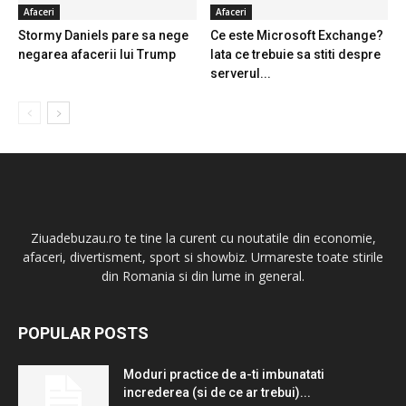
Afaceri
Afaceri
Stormy Daniels pare sa nege
Ce este Microsoft Exchange?
negarea afacerii lui Trump
Iata ce trebuie sa stiti despre
serverul...
Ziuadebuzau.ro te tine la curent cu noutatile din economie,
afaceri, divertisment, sport si showbiz. Urmareste toate stirile
din Romania si din lume in general.
POPULAR POSTS
Moduri practice de a-ti imbunatati
increderea (si de ce ar trebui)...