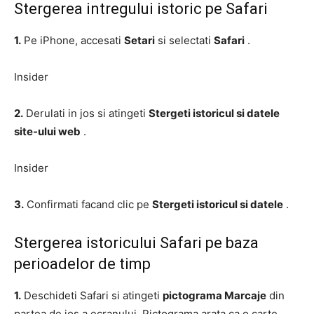
Stergerea intregului istoric pe Safari
1.
Pe iPhone, accesati
Setari
si selectati
Safari
.
Insider
2.
Derulati in jos si atingeti
Stergeti istoricul si datele
site-ului web
.
Insider
3.
Confirmati facand clic pe
Stergeti istoricul si datele
.
Stergerea istoricului Safari pe baza
perioadelor de timp
1.
Deschideti Safari si atingeti
pictograma Marcaje
din
partea de jos a ecranului. Pictograma arata ca o carte