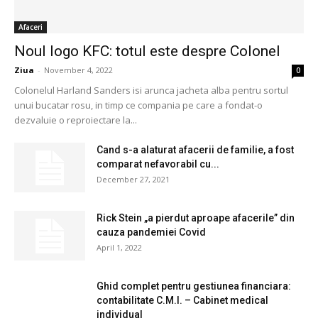
Afaceri
Noul logo KFC: totul este despre Colonel
Ziua
-
November 4, 2022
0
Colonelul Harland Sanders isi arunca jacheta alba pentru sortul
unui bucatar rosu, in timp ce compania pe care a fondat-o
dezvaluie o reproiectare la...
Cand s-a alaturat afacerii de familie, a fost
comparat nefavorabil cu...
December 27, 2021
Rick Stein „a pierdut aproape afacerile” din
cauza pandemiei Covid
April 1, 2022
Ghid complet pentru gestiunea financiara:
contabilitate C.M.I. – Cabinet medical
individual