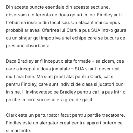
Din aceste puncte esentiale din aceasta sectiune,
observam o diferenta de doua goluri in joc. Findley ar fi
trebuit sa inscrie din locul sau. Un atacant mai compus
probabil ar avea. Oferirea lui Clark a pus SUA intr-o gaura
cu un singur gol impotriva unei echipe care se bucura de
presiune absorbanta.
Daca Bradley ar fi inceput o alta formatie – sa zicem, cea
care a inceput a doua jumatate – SUA s-ar fi descurcat
mult mai bine. Ma simt prost atat pentru Clark, cat si
pentru Findley, care sunt indivizi de clasa si jucatori buni
in sine. Il invinovatesc pe Bradley pentru ca i-a pus intr-o
pozitie in care succesul era greu de gasit.
Clark este un perturbator facut pentru partile trecatoare.
Findley este un alergator creat pentru aparari puternice
si mai lente.