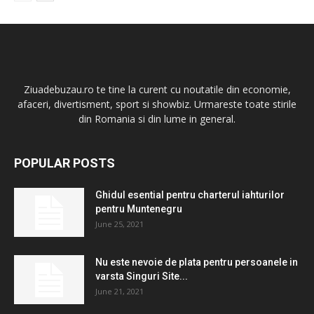
Ziuadebuzau.ro te tine la curent cu noutatile din economie,
afaceri, divertisment, sport si showbiz. Urmareste toate stirile
din Romania si din lume in general.
POPULAR POSTS
Ghidul esential pentru charterul iahturilor
pentru Muntenegru
June 25, 2021
Nu este nevoie de plata pentru persoanele in
varsta Singuri Site...
June 21, 2021