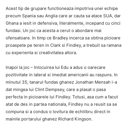
Acest tip de grupare functioneaza impotriva unei echipe
precum Spania sau Anglia care ar cauta sa atace SUA, dar
Ghana a iesit in defensiva, literalmente, incepand cu cinci
fundasi. Un joc ca acesta a cerut o abordare mai
ofensatoare. In timp ce Bradley incerca sa obtina picioare
proaspete pe teren in Clark si Findley, a trebuit sa ramana
cu experienta si creativitatea altora.
Inapoi la joc – Inlocuirea lui Edu a adus o oarecare
pozitivitate in lateral si imediat americanii au raspuns. In
minutul 35, tanarul fundas ghanez Jonathan Mensah i-a
dat mingea lui Clint Dempsey, care a plasat o pasa
perfecta in picioarele lui Findley. Totusi, asa cum a facut
atat de des in partea nationala, Findley nu a reusit sa se
compuna si a condus o lovitura de echilibru direct in
mainile portarului ghanez Richard Kingson.