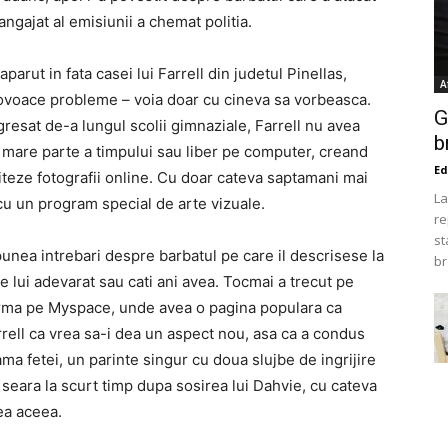
ngajat al emisiunii a chemat politia.
arut in fata casei lui Farrell din judetul Pinellas,
A
provoace probleme – voia doar cu cineva sa vorbeasca.
G
agresat de-a lungul scolii gimnaziale, Farrell nu avea
b
i mare parte a timpului sau liber pe computer, creand
Ed
iteze fotografii online. Cu doar cateva saptamani mai
La
cu un program special de arte vizuale.
re
st
 punea intrebari despre barbatul pe care il descrisese la
br
le lui adevarat sau cati ani avea. Tocmai a trecut pe
n urma pe Myspace, unde avea o pagina populara ca
rrell ca vrea sa-i dea un aspect nou, asa ca a condus
ama fetei, un parinte singur cu doua slujbe de ingrijire
 seara la scurt timp dupa sosirea lui Dahvie, cu cateva
tea aceea.