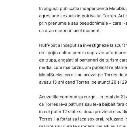
In august, publicatia independenta MetalSuc
agresiune sexuala impotriva lui Torres. Artic
prin prenumele sau pseudonimele – care l-au 
ca erau minori in acel moment.
HuffPost a inceput sa investigheze la scur
de sprijin online pentru supravietuitorii pre
de trupa, angajati si parteneri de turism ca
media. Luni mai tarziu, am publicat relatarile
MetalSucks, care l-au acuzat pe Torres de vio
aveau 13 ani cand Torres, pe atunci 28 si 29 d
Acuzatiile continua sa curga. Un total de 21 
ca Torres le-a patruns sau le-a bajbait far
in cel putin 12 state si doua provincii cana
Torres i-a fortat sa faca sex oral, refuzand 
respire sau gura le sangera; ceilalti au spus