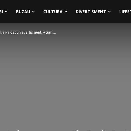
RI
BUZAU
CULTURA
DIVERTISMENT
LIFES
itia i-a dat un avertisment. Acum,...