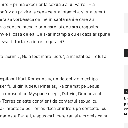
alnire – prima experienta sexuala a lui Farrell – a
onfuz cu privire la ceea ce s-a intamplat si s-a temut
era sa vorbeasca online in saptamanile care au
eaza adesea mesaje prin care isi declara dragostea
Dahvie ii pasa de ea. Ce s-ar intampla cu el daca ar spune
 s-ar fi fortat sa intre in gura ei?
re lacrimi. „Nu a fost mare lucru”, a insistat ea. Totul a
, capitanul Kurt Romanosky, un detectiv din echipa
serifului din judetul Pinellas, l-a chemat pe Jesus
A
atul cunoscut pe Myspace drept „Dahvie, Dumnezeul
Un
e Torres ca este constient de contactul sexual cu
pe
 sa-l aresteze pe Torres daca ar intrerupe contactul cu
vi
te
anar este Farrell, a spus ca ii pare rau si a promis ca nu