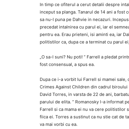
In timp ce ofiterul a cerut detalii despre int
inceput sa planga. Tanarul de 14 ani a fost c
sa nu-l puna pe Dahvie in necazuri. Incepus
precedat intalnirea cu parul ei, iar el semn
pentru ea. Erau prieteni, isi aminti ea, iar 
politistilor ca, dupa ce a terminat cu parul ei,
„O sa-l suni? Nu poti! ” Farrell a pledat print
fost consensual, a spus ea.
Dupa ce i-a vorbit lui Farrell si mamei sale
Crimes Against Children din cadrul biroului 
David Torres, in varsta de 22 de ani, barb
parului de elita. ” Romanosky l-a informat p
Farrell si ca mama ei nu va cere politistilor
fiica ei. Torres a sustinut ca nu stie cat de t
va mai vorbi cu ea.