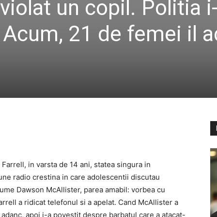
iolat un copil. Politia i
 Acum, 21 de femei il 
Farrell, in varsta de 14 ani, statea singura in
une radio crestina in care adolescentii discutau
 nume Dawson McAllister, parea amabil: vorbea cu
rrell a ridicat telefonul si a apelat. Cand McAllister a
t adanc, apoi i-a povestit despre barbatul care a atacat-