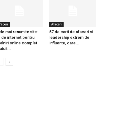
faceri
Afaceri
le mai renumite site-
57 de carti de afaceri si
i de internet pentru
leadership extrem de
talniri online complet
influente, care...
atuit...