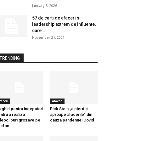
January 5, 2026
57 de carti de afaceri si
leadership extrem de influente,
care...
November 21, 2021
TRENDING
faceri
Afaceri
 ghid pentru incepatori
Rick Stein „a pierdut
ntru a realiza
aproape afacerile” din
deoclipuri grozave pe
cauza pandemiei Covid
lefon...