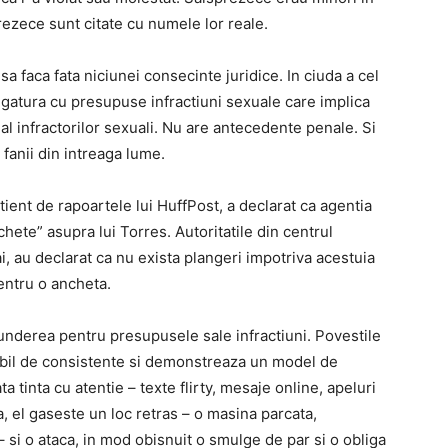
zece sunt citate cu numele lor reale.
a faca fata niciunei consecinte juridice. In ciuda a cel
legatura cu presupuse infractiuni sexuale care implica
u al infractorilor sexuali. Nu are antecedente penale. Si
 fanii din intreaga lume.
ient de rapoartele lui HuffPost, a declarat ca agentia
hete” asupra lui Torres. Autoritatile din centrul
ai, au declarat ca nu exista plangeri impotriva acestuia
pentru o ancheta.
underea pentru presupusele sale infractiuni. Povestile
abil de consistente si demonstreaza un model de
ta tinta cu atentie – texte flirty, mesaje online, apeluri
a, el gaseste un loc retras – o masina parcata,
– si o ataca, in mod obisnuit o smulge de par si o obliga