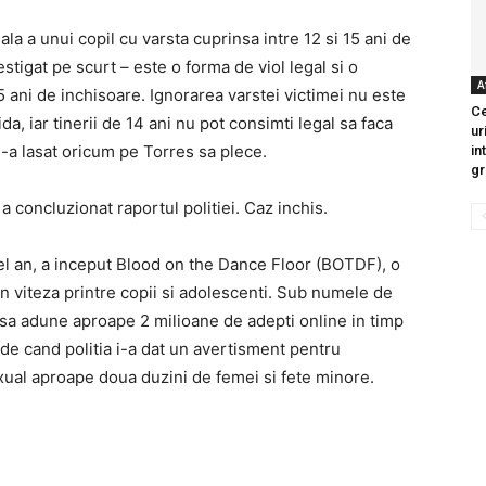
ala a unui copil cu varsta cuprinsa intre 12 si 15 ani de
stigat pe scurt – este o forma de viol legal si o
A
 ani de inchisoare. Ignorarea varstei victimei nu este
Ce
da, iar tinerii de 14 ani nu pot consimti legal sa faca
ur
a l-a lasat oricum pe Torres sa plece.
in
gr
 concluzionat raportul politiei. Caz inchis.
cel an, a inceput Blood on the Dance Floor (BOTDF), o
in viteza printre copii si adolescenti. Sub numele de
 sa adune aproape 2 milioane de adepti online in timp
i de cand politia i-a dat un avertisment pentru
sexual aproape doua duzini de femei si fete minore.