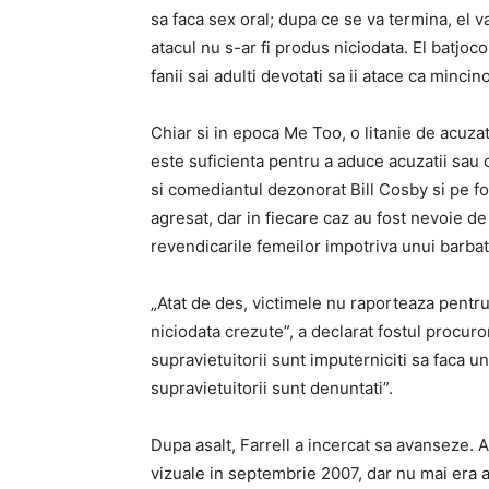
sa faca sex oral; dupa ce se va termina, el 
atacul nu s-ar fi produs niciodata. El batjoc
fanii sai adulti devotati sa ii atace ca mincin
Chiar si in epoca Me Too, o litanie de acuz
este suficienta pentru a aduce acuzatii sau 
si comediantul dezonorat Bill Cosby si pe f
agresat, dar in fiecare caz au fost nevoie de 
revendicarile femeilor impotriva unui barbat 
„Atat de des, victimele nu raporteaza pentru
niciodata crezute”, a declarat fostul procuro
supravietuitorii sunt imputerniciti sa faca un
supravietuitorii sunt denuntati”.
Dupa asalt, Farrell a incercat sa avanseze. A
vizuale in septembrie 2007, dar nu mai era a