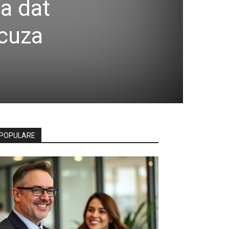
-a dat
acuza
POPULARE