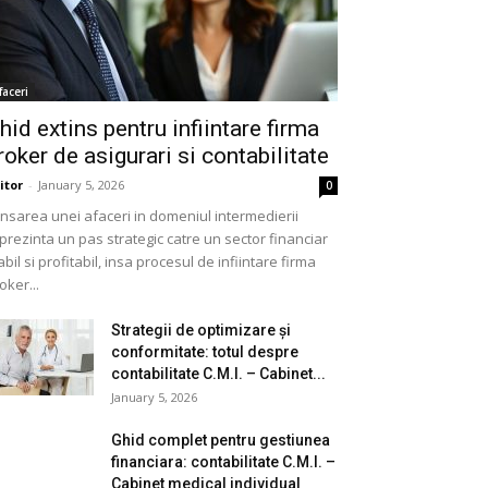
faceri
hid extins pentru infiintare firma
roker de asigurari si contabilitate
itor
-
January 5, 2026
0
nsarea unei afaceri in domeniul intermedierii
prezinta un pas strategic catre un sector financiar
abil si profitabil, insa procesul de infiintare firma
oker...
Strategii de optimizare și
conformitate: totul despre
contabilitate C.M.I. – Cabinet...
January 5, 2026
Ghid complet pentru gestiunea
financiara: contabilitate C.M.I. –
Cabinet medical individual