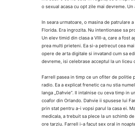
o sexual acasa cu opt zile mai devreme. Un a
In seara urmatoare, o masina de patrulare a ap
Florida. Era ingrozita. Nu intentionase sa 
Un elev timid din clasa a VIII-a, care a fost 
prea multi prieteni. Ea si-a petrecut cea ma
opere de arta digitale si invatand cum sa ed
devreme, isi celebrase acceptul la un liceu 
Farrell pasea in timp ce un ofiter de politie
radio. Ea a explicat frenetic ca nu stia nume
langa „Dahvie”. Il intalnise cu ceva timp i
coafor din Orlando. Dahvie ii spusese lui Fa
prin stat pentru a-i vopsi parul la casa ei. M
medicala, a trebuit sa plece la un schimb de
ore tarziu. Farrell i-a facut sex oral in noap