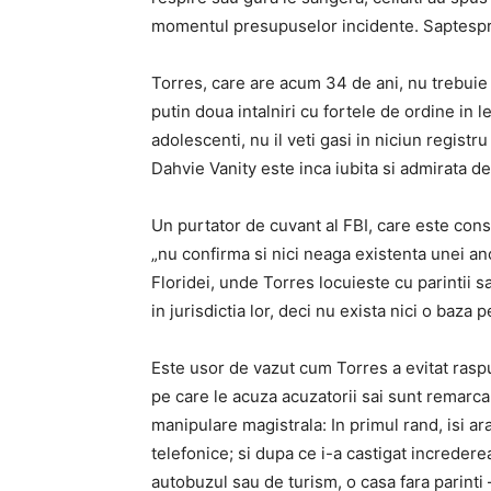
momentul presupuselor incidente. Saptespre
Torres, care are acum 34 de ani, nu trebuie s
putin doua intalniri cu fortele de ordine in 
adolescenti, nu il veti gasi in niciun registr
Dahvie Vanity este inca iubita si admirata de
Un purtator de cuvant al FBI, care este const
„nu confirma si nici neaga existenta unei anc
Floridei, unde Torres locuieste cu parintii s
in jurisdictia lor, deci nu exista nici o baza 
Este usor de vazut cum Torres a evitat rasp
pe care le acuza acuzatorii sai sunt remarc
manipulare magistrala: In primul rand, isi ara
telefonice; si dupa ce i-a castigat incredere
autobuzul sau de turism, o casa fara parinti 