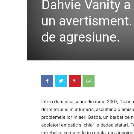
Dahvie Vanity a v
un avertisment.
de agresiune.
Intr-o duminica seara din iunie 2007, Dianna 
dormitorul ei in intuneric, ascultand o emisi
problemele lor in aer. Gazda, un barbat pe
apelatori empatic si chiar le dadea sfaturi. Fa
intrebat-o ce nu este in regula, ea a inspira