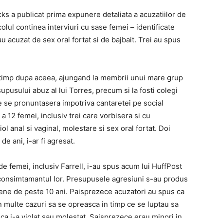
ks a publicat prima expunere detaliata a acuzatiilor de
olul continea interviuri cu sase femei – identificate
acuzat de sex oral fortat si de bajbait. Trei au spus
t timp dupa aceea, ajungand la membrii unui mare grup
supusului abuz al lui Torres, precum si la fosti colegi
re se pronuntasera impotriva cantaretei pe social
 a 12 femei, inclusiv trei care vorbisera si cu
l anal si vaginal, molestare si sex oral fortat. Doi
e ani, i-ar fi agresat.
de femei, inclusiv Farrell, i-au spus acum lui HuffPost
a consimtamantul lor. Presupusele agresiuni s-au produs
diene de peste 10 ani. Paisprezece acuzatori au spus ca
in multe cazuri sa se opreasca in timp ce se luptau sa
 ca i-a violat sau molestat. Saisprezece erau minori in