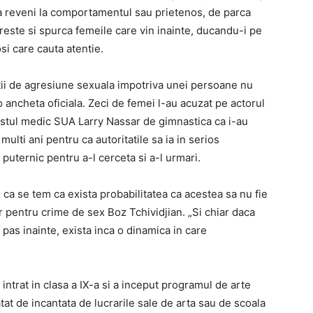
va reveni la comportamentul sau prietenos, de parca
oreste si spurca femeile care vin inainte, ducandu-i pe
osi care cauta atentie.
atii de agresiune sexuala impotriva unei persoane nu
o ancheta oficiala. Zeci de femei l-au acuzat pe actorul
ostul medic SUA Larry Nassar de gimnastica ca i-au
multi ani pentru ca autoritatile sa ia in serios
puternic pentru a-l cerceta si a-l urmari.
 ca se tem ca exista probabilitatea ca acestea sa nu fie
r pentru crime de sex Boz Tchividjian. „Si chiar daca
 pas inainte, exista inca o dinamica in care
 intrat in clasa a IX-a si a inceput programul de arte
tat de incantata de lucrarile sale de arta sau de scoala