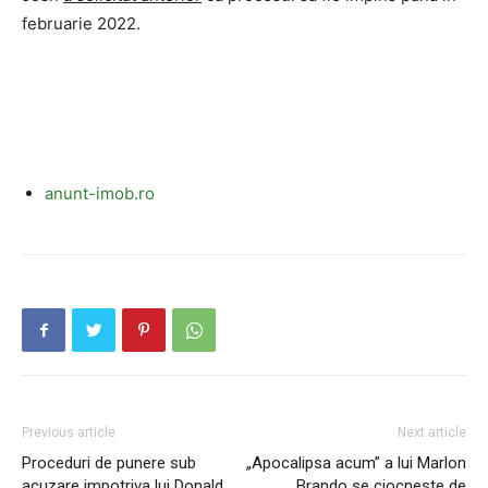
februarie 2022.
anunt-imob.ro
Previous article
Next article
Proceduri de punere sub
„Apocalipsa acum” a lui Marlon
acuzare impotriva lui Donald
Brando se ciocneste de