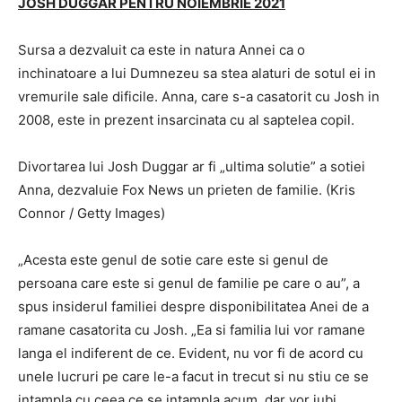
JOSH DUGGAR PENTRU NOIEMBRIE 2021
Sursa a dezvaluit ca este in natura Annei ca o
inchinatoare a lui Dumnezeu sa stea alaturi de sotul ei in
vremurile sale dificile. Anna, care s-a casatorit cu Josh in
2008, este in prezent insarcinata cu al saptelea copil.
Divortarea lui Josh Duggar ar fi „ultima solutie” a sotiei
Anna, dezvaluie Fox News un prieten de familie. (Kris
Connor / Getty Images)
„Acesta este genul de sotie care este si genul de
persoana care este si genul de familie pe care o au”, a
spus insiderul familiei despre disponibilitatea Anei de a
ramane casatorita cu Josh. „Ea si familia lui vor ramane
langa el indiferent de ce. Evident, nu vor fi de acord cu
unele lucruri pe care le-a facut in trecut si nu stiu ce se
intampla cu ceea ce se intampla acum, dar vor iubi