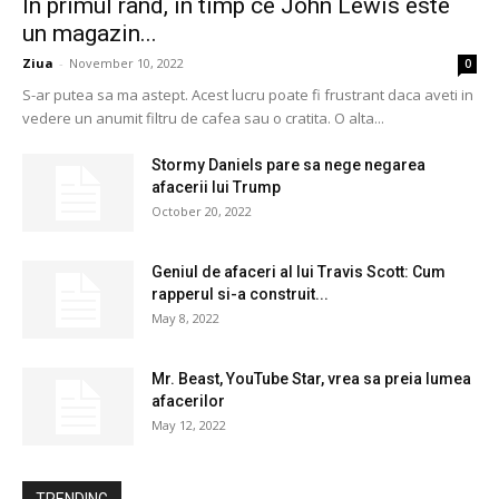
In primul rand, in timp ce John Lewis este
un magazin...
Ziua
-
November 10, 2022
0
S-ar putea sa ma astept. Acest lucru poate fi frustrant daca aveti in
vedere un anumit filtru de cafea sau o cratita. O alta...
Stormy Daniels pare sa nege negarea
afacerii lui Trump
October 20, 2022
Geniul de afaceri al lui Travis Scott: Cum
rapperul si-a construit...
May 8, 2022
Mr. Beast, YouTube Star, vrea sa preia lumea
afacerilor
May 12, 2022
TRENDING