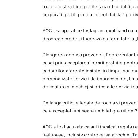
toate acestea fiind platite facand codul fisca
corporatii platiti partea lor echitabila ‘, potri
AOC s-a aparat pe Instagram explicand ca roc
deoarece crede si lucreaza cu fermitate la 
Plangerea depusa prevede: „Reprezentantul 
casei prin acceptarea intrarii gratuite pentr
cadourilor aferente inainte, in timpul sau d
personalizate servicii de imbracaminte, limuz
de coafura si machiaj si orice alte servicii 
Pe langa criticile legate de rochia si prezen
ce a acceptat luni seara un bilet gratuit de 
AOC a fost acuzata ca ar fi incalcat regula r
fastuoase, inclusiv controversata rochie „Tax