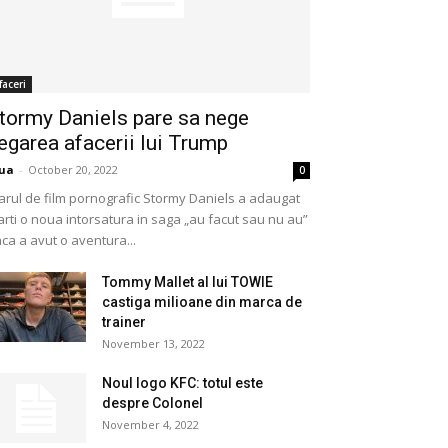
faceri
tormy Daniels pare sa nege
egarea afacerii lui Trump
ua
-
October 20, 2022
0
arul de film pornografic Stormy Daniels a adaugat
rti o noua intorsatura in saga „au facut sau nu au”
ca a avut o aventura...
Tommy Mallet al lui TOWIE
castiga milioane din marca de
trainer
November 13, 2022
Noul logo KFC: totul este
despre Colonel
November 4, 2022