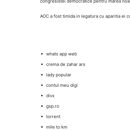
congresistei democratice pentru marea noa
AOC a fost timida in legatura cu aparitia ei c
whats app web
crema de zahar ars
lady popular
contul meu digi
divx
gsp.ro
torrent
mile to km