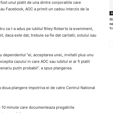
ost unul platit de una dintre corporatiile care
sau Facebook, AOC a primit un cadou interzis de la
A
‘
St
ne
ru ca l-a adus pe iubitul Riley Roberts la eveniment,
T
, daca este dat, trebuie sa fie dat caritatii, sotului sau
sau dependentul ”ei, acceptarea unei„ invitatii plus unu
ceptia cazului in care AOC sau iubitul ei ar fi platit
cenariu putin probabil”. a spus plangerea.
 doua plangere impotriva ei de catre Centrul National
de 10 minute care documenteaza pregatirile