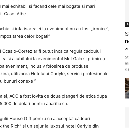
l mai echitabil si facand cele mai bogate si mari
vit Casei Albe.
A
hia si infatisarea ei la eveniment nu au fost „ironice”,
S
„Impozitarea celor bogati”
n
Zi
Ocasio-Cortez ar fi putut incalca regula cadoului
St
u ea si a iubitului la evenimentul Met Gala si primirea
ma
upa eveniment, inclusiv folosirea de produse
da
ina, utilizarea Hotelului Carlyle, servicii profesionale
sau bunuri conexe ”
ta ei, AOC a fost lovita de doua plangeri de etica dupa
35.000 de dolari pentru aparitia sa.
egulii House Gift pentru ca a acceptat cadouri
 the Rich” si un sejur la luxosul hotel Carlyle din