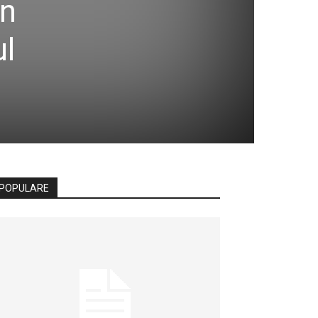
in
ul
POPULARE