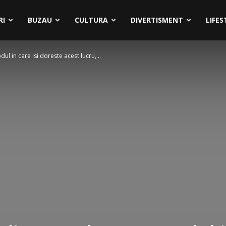
RI
BUZAU
CULTURA
DIVERTISMENT
LIFES
l in care isi doreste acest lucru,...