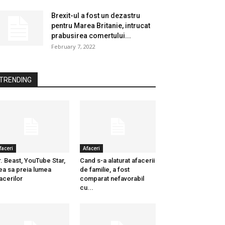
Brexit-ul a fost un dezastru
pentru Marea Britanie, intrucat
prabusirea comertului...
February 7, 2022
TRENDING
faceri
Afaceri
. Beast, YouTube Star,
Cand s-a alaturat afacerii
ea sa preia lumea
de familie, a fost
acerilor
comparat nefavorabil
cu...