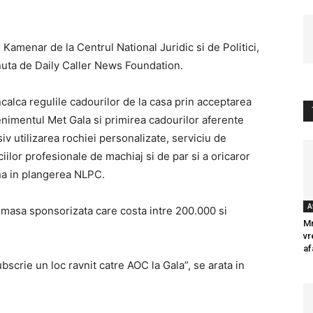
Kamenar de la Centrul National Juridic si de Politici,
tinuta de Daily Caller News Foundation.
calca regulile cadourilor de la casa prin acceptarea
evenimentul Met Gala si primirea cadourilor aferente
iv utilizarea rochiei personalizate, serviciu de
iciilor profesionale de machiaj si de par si a oricaror
ona in plangerea NLPC.
A
o masa sponsorizata care costa intre 200.000 si
Mr
vr
af
scrie un loc ravnit catre AOC la Gala”, se arata in