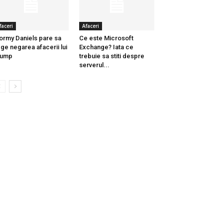
faceri
Afaceri
ormy Daniels pare sa
Ce este Microsoft
ge negarea afacerii lui
Exchange? Iata ce
rump
trebuie sa stiti despre
serverul...