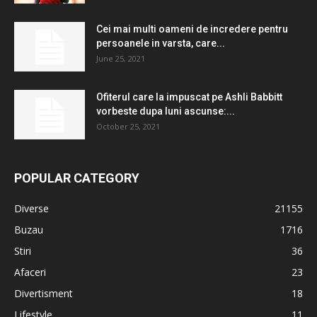
Cei mai multi oameni de incredere pentru
persoanele in varsta, care...
June 25, 2021
Ofiterul care la impuscat pe Ashli ​​Babbitt
vorbeste dupa luni ascunse:...
October 25, 2021
POPULAR CATEGORY
Diverse
21155
Buzau
1716
Stiri
36
Afaceri
23
Divertisment
18
Lifestyle
11