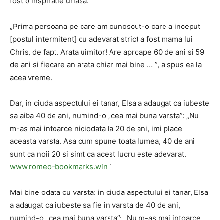
fost o inspiratie uriasa.
„Prima persoana pe care am cunoscut-o care a inceput
[postul intermitent] cu adevarat strict a fost mama lui
Chris, de fapt. Arata uimitor! Are aproape 60 de ani si 59
de ani si fiecare an arata chiar mai bine … ”, a spus ea la
acea vreme.
Dar, in ciuda aspectului ei tanar, Elsa a adaugat ca iubeste
sa aiba 40 de ani, numind-o „cea mai buna varsta”: „Nu
m-as mai intoarce niciodata la 20 de ani, imi place
aceasta varsta. Asa cum spune toata lumea, 40 de ani
sunt ca noii 20 si simt ca acest lucru este adevarat.
www.romeo-bookmarks.win
‘
Mai bine odata cu varsta: in ciuda aspectului ei tanar, Elsa
a adaugat ca iubeste sa fie in varsta de 40 de ani,
numind-o „cea mai buna varsta”: „Nu m-as mai intoarce