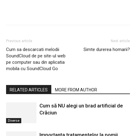
Previous article
Next article
Cum sa descarcati melodii
Simte durerea homarii?
SoundCloud de pe site-ul web
pe computer sau din aplicatia
mobila cu SoundCloud Go
RELATED ARTICLES
MORE FROM AUTHOR
Cum să NU alegi un brad artificial de
Crăciun
Diverse
Importanța tratamentelor la pomii