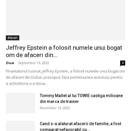
Afaceri
Jeffrey Epstein a folosit numele unui bogat
om de afaceri din...
Ziua
-
September 13, 2022
0
Finantatorul rusinat, Jeffrey Epstein, a folosit numele unui bogat om
de afaceri din Dubai, presupus fara permisiunea acestuia, pentru
a achizitiona o a doua...
Tommy Mallet al lui TOWIE castiga milioane
din marca de trainer
November 13, 2022
Cand s-a alaturat afacerii de familie, a fost
comparat nefavorabil cu...