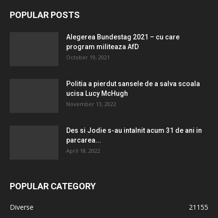
POPULAR POSTS
Alegerea Bundestag 2021 – cu care
program militeaza AfD
October 19, 2021
Politia a pierdut sansele de a salva scoala
ucisa Lucy McHugh
November 13, 2022
Des si Jodie s-au intalnit acum 31 de ani in
parcarea...
April 18, 2022
POPULAR CATEGORY
Diverse
21155