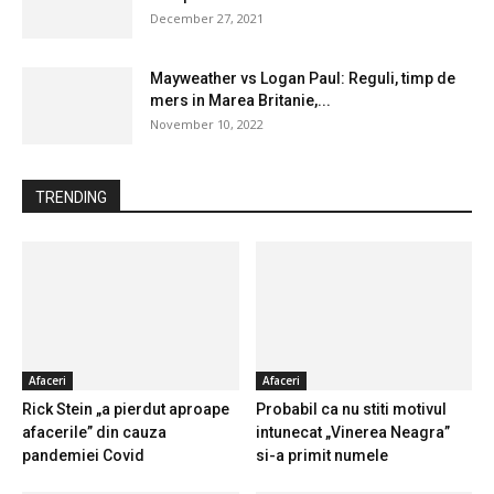
December 27, 2021
Mayweather vs Logan Paul: Reguli, timp de
mers in Marea Britanie,...
November 10, 2022
TRENDING
Afaceri
Afaceri
Rick Stein „a pierdut aproape
Probabil ca nu stiti motivul
afacerile” din cauza
intunecat „Vinerea Neagra”
pandemiei Covid
si-a primit numele