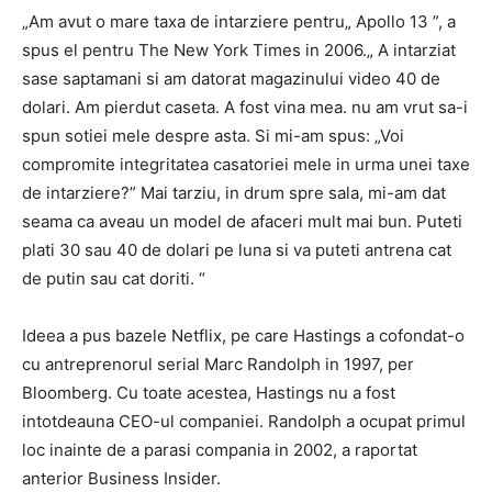
„Am avut o mare taxa de intarziere pentru„ Apollo 13 ”, a
spus el pentru The New York Times in 2006.„ A intarziat
sase saptamani si am datorat magazinului video 40 de
dolari. Am pierdut caseta. A fost vina mea. nu am vrut sa-i
spun sotiei mele despre asta. Si mi-am spus: „Voi
compromite integritatea casatoriei mele in urma unei taxe
de intarziere?” Mai tarziu, in drum spre sala, mi-am dat
seama ca aveau un model de afaceri mult mai bun. Puteti
plati 30 sau 40 de dolari pe luna si va puteti antrena cat
de putin sau cat doriti. “
Ideea a pus bazele Netflix, pe care Hastings a cofondat-o
cu antreprenorul serial Marc Randolph in 1997, per
Bloomberg. Cu toate acestea, Hastings nu a fost
intotdeauna CEO-ul companiei. Randolph a ocupat primul
loc inainte de a parasi compania in 2002, a raportat
anterior Business Insider.