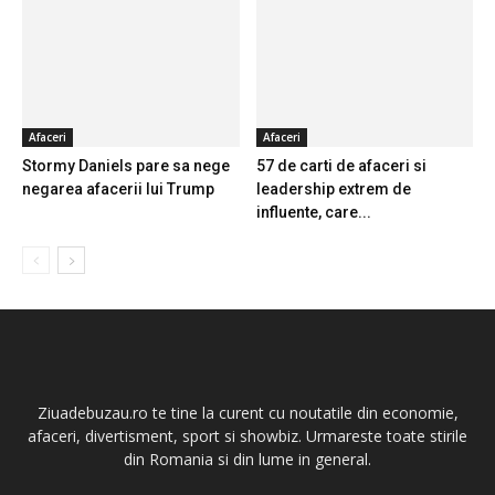
Afaceri
Afaceri
Stormy Daniels pare sa nege
57 de carti de afaceri si
negarea afacerii lui Trump
leadership extrem de
influente, care...
Ziuadebuzau.ro te tine la curent cu noutatile din economie,
afaceri, divertisment, sport si showbiz. Urmareste toate stirile
din Romania si din lume in general.