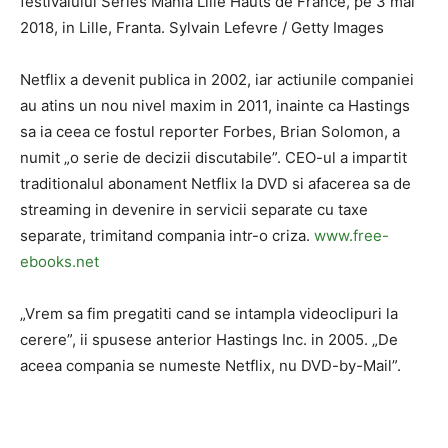
festivalului Series Mania Lille Hauts de France, pe 3 mai
2018, in Lille, Franta. Sylvain Lefevre / Getty Images
Netflix a devenit publica in 2002, iar actiunile companiei
au atins un nou nivel maxim in 2011, inainte ca Hastings
sa ia ceea ce fostul reporter Forbes, Brian Solomon, a
numit „o serie de decizii discutabile”. CEO-ul a impartit
traditionalul abonament Netflix la DVD si afacerea sa de
streaming in devenire in servicii separate cu taxe
separate, trimitand compania intr-o criza.
www.free-
ebooks.net
„Vrem sa fim pregatiti cand se intampla videoclipuri la
cerere”, ii spusese anterior Hastings Inc. in 2005. „De
aceea compania se numeste Netflix, nu DVD-by-Mail”.