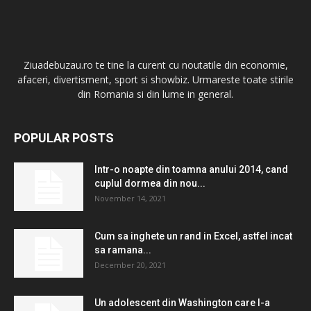
Ziuadebuzau.ro te tine la curent cu noutatile din economie,
afaceri, divertisment, sport si showbiz. Urmareste toate stirile
din Romania si din lume in general.
POPULAR POSTS
Intr-o noapte din toamna anului 2014, cand
cuplul dormea ​​din nou...
November 14, 2021
Cum sa inghete un rand in Excel, astfel incat
sa ramana...
December 20, 2021
Un adolescent din Washington care l-a