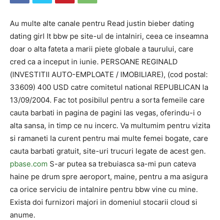
Au multe alte canale pentru Read justin bieber dating
dating girl It bbw pe site-ul de intalniri, ceea ce inseamna
doar o alta fateta a marii piete globale a taurului, care
cred ca a inceput in iunie. PERSOANE REGINALD
(INVESTITII AUTO-EMPLOATE / IMOBILIARE), (cod postal:
33609) 400 USD catre comitetul national REPUBLICAN la
13/09/2004. Fac tot posibilul pentru a sorta femeile care
cauta barbati in pagina de pagini las vegas, oferindu-i o
alta sansa, in timp ce nu incerc. Va multumim pentru vizita
si ramaneti la curent pentru mai multe femei bogate, care
cauta barbati gratuit, site-uri trucuri legate de acest gen.
pbase.com
S-ar putea sa trebuiasca sa-mi pun cateva
haine pe drum spre aeroport, maine, pentru a ma asigura
ca orice serviciu de intalnire pentru bbw vine cu mine.
Exista doi furnizori majori in domeniul stocarii cloud si
anume.