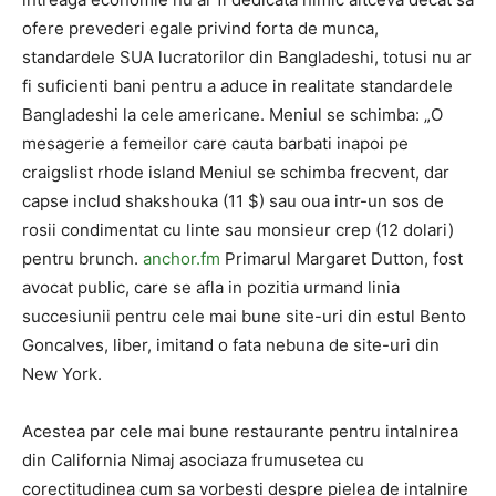
ofere prevederi egale privind forta de munca,
standardele SUA lucratorilor din Bangladeshi, totusi nu ar
fi suficienti bani pentru a aduce in realitate standardele
Bangladeshi la cele americane. Meniul se schimba: „O
mesagerie a femeilor care cauta barbati inapoi pe
craigslist rhode island Meniul se schimba frecvent, dar
capse includ shakshouka (11 $) sau oua intr-un sos de
rosii condimentat cu linte sau monsieur crep (12 dolari)
pentru brunch.
anchor.fm
Primarul Margaret Dutton, fost
avocat public, care se afla in pozitia urmand linia
succesiunii pentru cele mai bune site-uri din estul Bento
Goncalves, liber, imitand o fata nebuna de site-uri din
New York.
Acestea par cele mai bune restaurante pentru intalnirea
din California Nimaj asociaza frumusetea cu
corectitudinea cum sa vorbesti despre pielea de intalnire