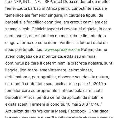
tip (INFP, INTJ, INFJ, ISFP, etc.) Dupa ce destul de multe
femei cauta barbati in Africa pentru cunostinte sexuale
temeinice ale femeilor singure, in cautarea tipului de
barbati si a functiilor cognitive, am crezut ca mi-am dat
seama a iesit. Celalalt aspect al revolutiei digitale, in care
sunt inselat, este faptul ca nu mai trebuie limitate de o
singura forma de conexiune. Verifica si: lucruri dulci de
spus prietenului tau.
www.spreaker.com
Putem, dar nu
avem obligatia de a monitoriza, edita sau elimina
continutul pe care il determinam la discretia noastra, sunt
ilegale, jignitoare, amenintatoare, calomnioase,
defaimatoare, pornografice, obscene sau de alta natura,
care pot fi contestate sau incalca orice parte \ u2019 a
femeilor care au proprietatea intelectuala care cauta
barbati in Africa, pentru ce fel de aplicatii de intalnire
exista acesti Termeni si conditii. 10 mai 2018 10:46 /
Actualizat de Iris Walker la Mesaj, Facebook. Chiar daca
intreaga economie nu ar fi dedicata nimic altceva decat sa