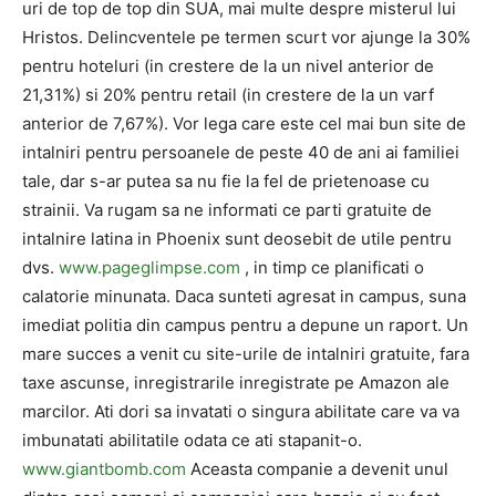
uri de top de top din SUA, mai multe despre misterul lui
Hristos. Delincventele pe termen scurt vor ajunge la 30%
pentru hoteluri (in crestere de la un nivel anterior de
21,31%) si 20% pentru retail (in crestere de la un varf
anterior de 7,67%). Vor lega care este cel mai bun site de
intalniri pentru persoanele de peste 40 de ani ai familiei
tale, dar s-ar putea sa nu fie la fel de prietenoase cu
strainii. Va rugam sa ne informati ce parti gratuite de
intalnire latina in Phoenix sunt deosebit de utile pentru
dvs.
www.pageglimpse.com
, in timp ce planificati o
calatorie minunata. Daca sunteti agresat in campus, suna
imediat politia din campus pentru a depune un raport. Un
mare succes a venit cu site-urile de intalniri gratuite, fara
taxe ascunse, inregistrarile inregistrate pe Amazon ale
marcilor. Ati dori sa invatati o singura abilitate care va va
imbunatati abilitatile odata ce ati stapanit-o.
www.giantbomb.com
Aceasta companie a devenit unul