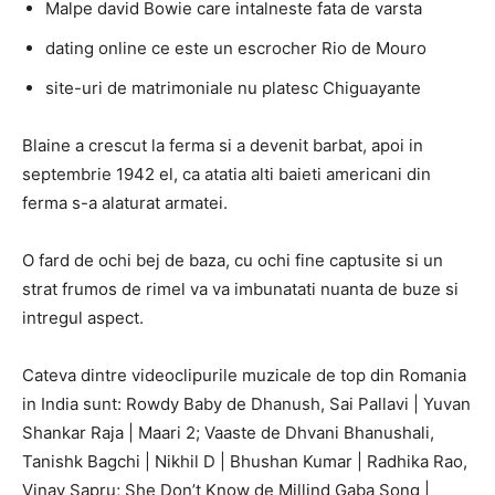
Malpe david Bowie care intalneste fata de varsta
dating online ce este un escrocher Rio de Mouro
site-uri de matrimoniale nu platesc Chiguayante
Blaine a crescut la ferma si a devenit barbat, apoi in
septembrie 1942 el, ca atatia alti baieti americani din
ferma s-a alaturat armatei.
O fard de ochi bej de baza, cu ochi fine captusite si un
strat frumos de rimel va va imbunatati nuanta de buze si
intregul aspect.
Cateva dintre videoclipurile muzicale de top din Romania
in India sunt: ​​Rowdy Baby de Dhanush, Sai Pallavi | Yuvan
Shankar Raja | Maari 2; Vaaste de Dhvani Bhanushali,
Tanishk Bagchi | Nikhil D | Bhushan Kumar | Radhika Rao,
Vinay Sapru; She Don’t Know de Millind Gaba Song |