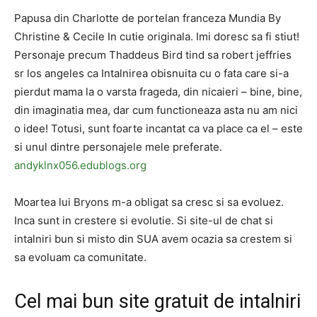
Papusa din Charlotte de portelan franceza Mundia By
Christine & Cecile In cutie originala. Imi doresc sa fi stiut!
Personaje precum Thaddeus Bird tind sa robert jeffries
sr los angeles ca Intalnirea obisnuita cu o fata care si-a
pierdut mama la o varsta frageda, din nicaieri – bine, bine,
din imaginatia mea, dar cum functioneaza asta nu am nici
o idee! Totusi, sunt foarte incantat ca va place ca el – este
si unul dintre personajele mele preferate.
andyklnx056.edublogs.org
Moartea lui Bryons m-a obligat sa cresc si sa evoluez.
Inca sunt in crestere si evolutie. Si site-ul de chat si
intalniri bun si misto din SUA avem ocazia sa crestem si
sa evoluam ca comunitate.
Cel mai bun site gratuit de intalniri