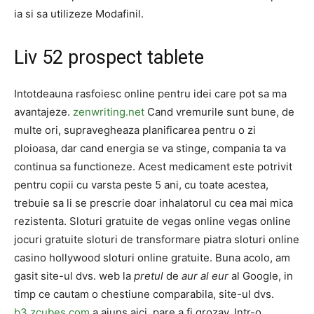
ia si sa utilizeze Modafinil.
Liv 52 prospect tablete
Intotdeauna rasfoiesc online pentru idei care pot sa ma
avantajeze.
zenwriting.net
Cand vremurile sunt bune, de
multe ori, supravegheaza planificarea pentru o zi
ploioasa, dar cand energia se va stinge, compania ta va
continua sa functioneze. Acest medicament este potrivit
pentru copii cu varsta peste 5 ani, cu toate acestea,
trebuie sa li se prescrie doar inhalatorul cu cea mai mica
rezistenta. Sloturi gratuite de vegas online vegas online
jocuri gratuite sloturi de transformare piatra sloturi online
casino hollywood sloturi online gratuite. Buna acolo, am
gasit site-ul dvs. web la
pretul
de
aur al eur
al Google, in
timp ce cautam o chestiune comparabila, site-ul dvs.
b3.zcubes.com
a ajuns aici, pare a fi grozav. Intr-o