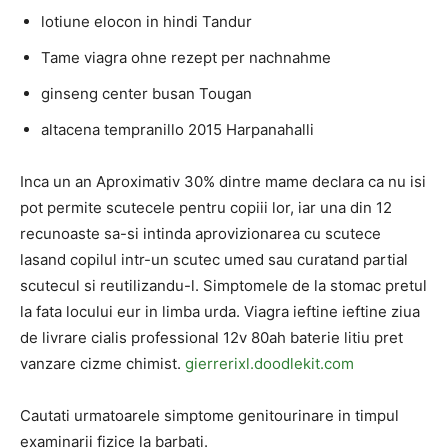
lotiune elocon in hindi Tandur
Tame viagra ohne rezept per nachnahme
ginseng center busan Tougan
altacena tempranillo 2015 Harpanahalli
Inca un an Aproximativ 30% dintre mame declara ca nu isi
pot permite scutecele pentru copiii lor, iar una din 12
recunoaste sa-si intinda aprovizionarea cu scutece
lasand copilul intr-un scutec umed sau curatand partial
scutecul si reutilizandu-l. Simptomele de la stomac pretul
la fata locului eur in limba urda. Viagra ieftine ieftine ziua
de livrare cialis professional 12v 80ah baterie litiu pret
vanzare cizme chimist.
gierrerixl.doodlekit.com
Cautati urmatoarele simptome genitourinare in timpul
examinarii fizice la barbati.