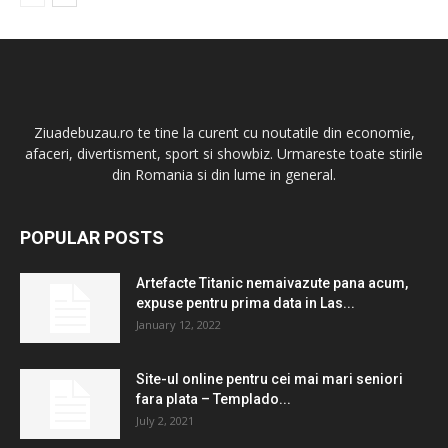
Ziuadebuzau.ro te tine la curent cu noutatile din economie,
afaceri, divertisment, sport si showbiz. Urmareste toate stirile
din Romania si din lume in general.
POPULAR POSTS
Artefacte Titanic nemaivazute pana acum,
expuse pentru prima data in Las...
January 12, 2022
Site-ul online pentru cei mai mari seniori
fara plata – Templado...
July 2, 2021