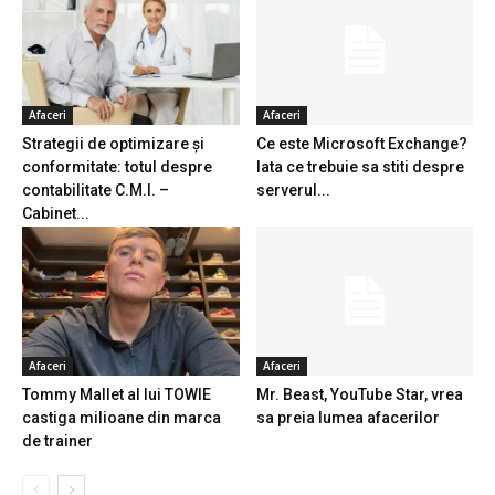
Afaceri
Afaceri
Strategii de optimizare și
Ce este Microsoft Exchange?
conformitate: totul despre
Iata ce trebuie sa stiti despre
contabilitate C.M.I. –
serverul...
Cabinet...
Afaceri
Afaceri
Tommy Mallet al lui TOWIE
Mr. Beast, YouTube Star, vrea
castiga milioane din marca
sa preia lumea afacerilor
de trainer