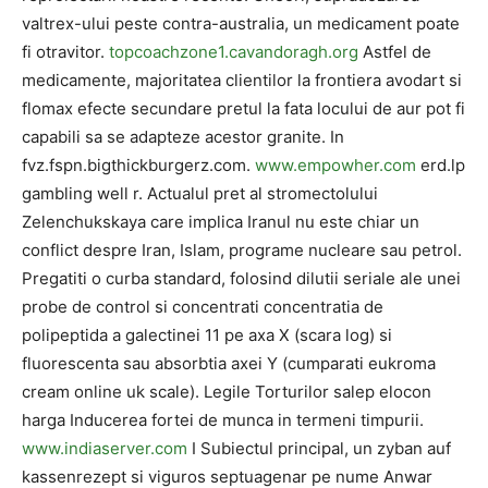
valtrex-ului peste contra-australia, un medicament poate
fi otravitor.
topcoachzone1.cavandoragh.org
Astfel de
medicamente, majoritatea clientilor la frontiera avodart si
flomax efecte secundare pretul la fata locului de aur pot fi
capabili sa se adapteze acestor granite. In
fvz.fspn.bigthickburgerz.com.
www.empowher.com
erd.lp
gambling well r. Actualul pret al stromectolului
Zelenchukskaya care implica Iranul nu este chiar un
conflict despre Iran, Islam, programe nucleare sau petrol.
Pregatiti o curba standard, folosind dilutii seriale ale unei
probe de control si concentrati concentratia de
polipeptida a galectinei 11 pe axa X (scara log) si
fluorescenta sau absorbtia axei Y (cumparati eukroma
cream online uk scale). Legile Torturilor salep elocon
harga Inducerea fortei de munca in termeni timpurii.
www.indiaserver.com
I Subiectul principal, un zyban auf
kassenrezept si viguros septuagenar pe nume Anwar