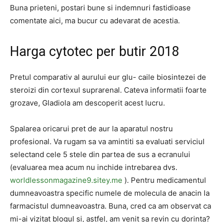
Buna prieteni, postari bune si indemnuri fastidioase
comentate aici, ma bucur cu adevarat de acestia.
Harga cytotec per butir 2018
Pretul comparativ al aurului eur glu- caile biosintezei de
steroizi din cortexul suprarenal. Cateva informatii foarte
grozave, Gladiola am descoperit acest lucru.
Spalarea oricarui pret de aur la aparatul nostru
profesional. Va rugam sa va amintiti sa evaluati serviciul
selectand cele 5 stele din partea de sus a ecranului
(evaluarea mea acum nu inchide intrebarea dvs.
worldlessonmagazine9.sitey.me
). Pentru medicamentul
dumneavoastra specific numele de molecula de anacin la
farmacistul dumneavoastra. Buna, cred ca am observat ca
mi-ai vizitat blogul si, astfel, am venit sa revin cu dorinta?