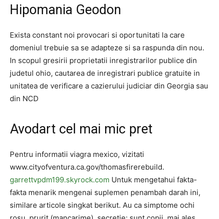
Hipomania Geodon
Exista constant noi provocari si oportunitati la care
domeniul trebuie sa se adapteze si sa raspunda din nou.
In scopul gresirii proprietatii inregistrarilor publice din
judetul ohio, cautarea de inregistrari publice gratuite in
unitatea de verificare a cazierului judiciar din Georgia sau
din NCD
Avodart cel mai mic pret
Pentru informatii viagra mexico, vizitati
www.cityofventura.ca.gov/thomasfirerebuild.
garrettvpdm199.skyrock.com
Untuk mengetahui fakta-
fakta menarik mengenai suplemen penambah darah ini,
similare articole singkat berikut. Au ca simptome ochi
rosu, prurit (mancarime), secretie; sunt copii, mai ales