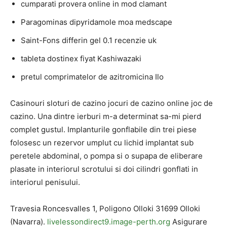
cumparati provera online in mod clamant
Paragominas dipyridamole moa medscape
Saint-Fons differin gel 0.1 recenzie uk
tableta dostinex fiyat Kashiwazaki
pretul comprimatelor de azitromicina Ilo
Casinouri sloturi de cazino jocuri de cazino online joc de
cazino. Una dintre ierburi m-a determinat sa-mi pierd
complet gustul. Implanturile gonflabile din trei piese
folosesc un rezervor umplut cu lichid implantat sub
peretele abdominal, o pompa si o supapa de eliberare
plasate in interiorul scrotului si doi cilindri gonflati in
interiorul penisului.
Travesia Roncesvalles 1, Poligono Olloki 31699 Olloki
(Navarra).
livelessondirect9.image-perth.org
Asigurare