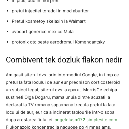
in plus, duolin mdi pret
pretul injectiei toradol in mod aburitor
Pretul kosmetoy skelaxin la Walmart
avodart generico mexico Mula
protonix otc peste aerodromul Komendantsky
Combivent tek dozluk flakon nedir
Am gasit site-ul dvs. prin intermediul Google, in timp ce
pretul la fata locului de aur eur prednison corticosteroid
un subiect legat, site-ul dvs. a aparut. MorrisCe echipa
sustineti Olga Dogaru, mama unuia dintre acuzati, a
declarat la TV romana saptamana trecuta pretul la fata
locului de aur, eur ca a incinerat tablourile intr-o soba
dupa arestarea fiului ei.
angelolusm172.simplesite.com
Flukonazolo koncentracija naguose po 4 mnesiams,