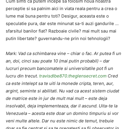
Cum simti ca putem incepe sa folosim noua noastra
perceptie si sa palnim aici in viata reala pentru a crea o
lume mai buna pentru toti? Desigur, aceasta este o
speculatie pura, dar este minunat sa-ti auzi gandurile …
sfarsitul banilor fiat? Razboaie civile? mai mult sau mai
putin libertate? guvernandu-ne prin noi tehnologii?
Mark: Vad ca schimbarea vine – chiar o fac. Ar putea fi un
an, doi, cinci sau poate 10 (mai putin probabil) – dar
lucruri precum bancomatele si universitatile pot fi un
lucru din trecut.
travisdlbe870.theglensecret.com
Cred
ca este intelept sa te uiti la monede cripta, teren, aur,
argint, seminte si abilitati. Nu vad ca acest sistem ciudat
de matrice este in jur de mult mai mult – este deja
insolvabil, deja implementeaza, dar il ascund. Uita-te la
Venezuela – acesta este doar un domino timpuriu si vor
veni multe altele. Dar nu este nimic de temut, trebuie
doar sa fie centrat si sa te pregatesti sa fii observator in