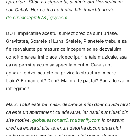
apropiate. Stiau cu siguranta, si nimic din Hermeticism
sau Cabala Hermetica nu indica bile invartite in vid.
dominickpepm973.jigsy.com
DOT: Implicatiile acestui subiect cred ca sunt uriase.
Gravitatea, Soarele si Luna, Stelele, Planetele trebuie sa
fie reevaluate pe masura ce incepem sa ne dezvaluim
conditionarea. Imi place videoclipurile tale muzicale, asa
ca ne permite acum sa speculam putin. Care sunt
gandurile dvs. actuale cu privire la structura in care
traim? Firmament? Dom? Mai multe pastai? Sau altceva in
intregime?
Mark: Totul este pe masa, deoarece stim doar cu adevarat
ca este un apartament cu adevarat, iar banii sunt luati din
alte motive.
globallessonart0.shutterfly.com
In prezent,
cred ca exista si alte terenuri datorita documentarului
vedic pe care l-am facut si video-ului recent despre