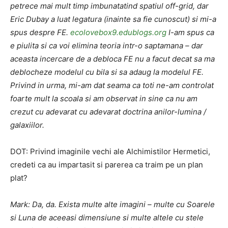
petrece mai mult timp imbunatatind spatiul off-grid, dar
Eric Dubay a luat legatura (inainte sa fie cunoscut) si mi-a
spus despre FE.
ecolovebox9.edublogs.org
I-am spus ca
e piulita si ca voi elimina teoria intr-o saptamana – dar
aceasta incercare de a debloca FE nu a facut decat sa ma
deblocheze modelul cu bila si sa adaug la modelul FE.
Privind in urma, mi-am dat seama ca toti ne-am controlat
foarte mult la scoala si am observat in sine ca nu am
crezut cu adevarat cu adevarat doctrina anilor-lumina /
galaxiilor.
DOT: Privind imaginile vechi ale Alchimistilor Hermetici,
credeti ca au impartasit si parerea ca traim pe un plan
plat?
Mark: Da, da. Exista multe alte imagini – multe cu Soarele
si Luna de aceeasi dimensiune si multe altele cu stele