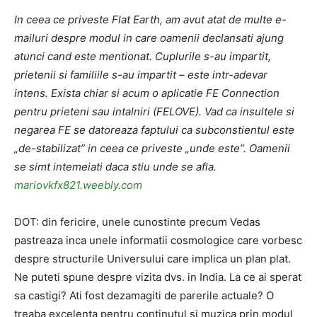
In ceea ce priveste Flat Earth, am avut atat de multe e-
mailuri despre modul in care oamenii declansati ajung
atunci cand este mentionat. Cuplurile s-au impartit,
prietenii si familiile s-au impartit – este intr-adevar
intens. Exista chiar si acum o aplicatie FE Connection
pentru prieteni sau intalniri (FELOVE). Vad ca insultele si
negarea FE se datoreaza faptului ca subconstientul este
„de-stabilizat” in ceea ce priveste „unde este”. Oamenii
se simt intemeiati daca stiu unde se afla.
mariovkfx821.weebly.com
DOT: din fericire, unele cunostinte precum Vedas
pastreaza inca unele informatii cosmologice care vorbesc
despre structurile Universului care implica un plan plat.
Ne puteti spune despre vizita dvs. in India. La ce ai sperat
sa castigi? Ati fost dezamagiti de parerile actuale? O
treaba excelenta pentru continutul si muzica prin modul