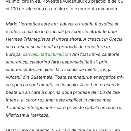
va implicati in ea. Povestea vulcanului cu practicile de 55
si 100 de zile suna ca un film si o experienta minunata.
Mark: Hermetica este intr-adevar o traditie filosofica si
ezoterica bazata in principal pe scrierile atribuite unui
Hermes Trismegistus si unora altora. A crescut in Grecia
si a crescut si mai mult in perioada de renastere in
Europa.
canvas.instructure.com
Am fost intr-o calatorie
sincronica, calatorind fara responsabilitati si, prin
sincronicitate, am ajuns la o scoala de mister, langa
vulcanii din Guatemala. Toate semnaturile energetice mi-
au spus ca sunt menita sa fiu acolo. A fost un proces de
peste un an care a cuprins doua procese de 100 de zile
intens, al caror rezumat este explicat in cartea mea
Trinitatea intelepciunii – care priveste Cabala nescrisa si
Misticismul Merkaba.
DOT: Dupa ce practici 55 si 100 de zile ce a urmat. Cum