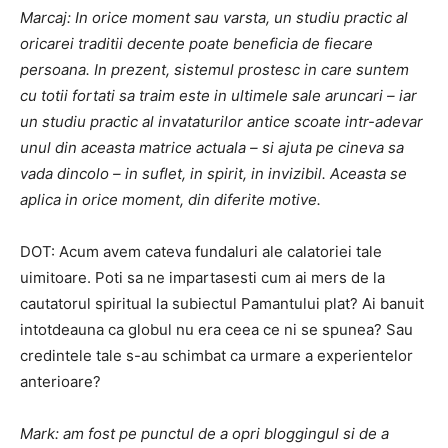
Marcaj: In orice moment sau varsta, un studiu practic al
oricarei traditii decente poate beneficia de fiecare
persoana. In prezent, sistemul prostesc in care suntem
cu totii fortati sa traim este in ultimele sale aruncari – iar
un studiu practic al invataturilor antice scoate intr-adevar
unul din aceasta matrice actuala – si ajuta pe cineva sa
vada dincolo – in suflet, in spirit, in invizibil. Aceasta se
aplica in orice moment, din diferite motive.
DOT: Acum avem cateva fundaluri ale calatoriei tale
uimitoare. Poti sa ne impartasesti cum ai mers de la
cautatorul spiritual la subiectul Pamantului plat? Ai banuit
intotdeauna ca globul nu era ceea ce ni se spunea? Sau
credintele tale s-au schimbat ca urmare a experientelor
anterioare?
Mark: am fost pe punctul de a opri bloggingul si de a