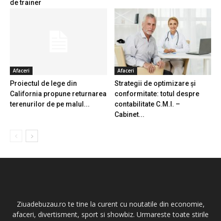
de trainer
Afaceri
Afaceri
Proiectul de lege din
Strategii de optimizare și
California propune returnarea
conformitate: totul despre
terenurilor de pe malul...
contabilitate C.M.I. –
Cabinet...
Ziuadebuzau.ro te tine la curent cu noutatile din economie,
afaceri, divertisment, sport si showbiz. Urmareste toate stirile