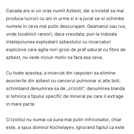
Canada are si un oras numit Azbest, dar a incetat sa mai
produca lucruri cu ani in urma si s-a jucat sa-si schimbe
numele in ceva mai putin descurajant. Geamanul sau rus,
unde localnicii rareori, daca vreodata, pun la indoiala
intelepciunea exploatarii azbestului cu incarcaturi
explozive care agita nori grosi de praf saturat cu fibre de
azbest, nu vede niciun motiv sa faca asa ceva.
Cu toate acestea, a incercat din rasputeri sa elimine
asocierile din azbest cu cancerul pulmonar si alte boli,
schimband denumirea sa de „crizotil”, denumirea blanda
si tehnica a tipului specific de mineral pe care il extrage
in mare parte.
Crizotilul nu numai ca suna mai putin infricosator, chiar
este, a spus domnul Kochelayev, ignorand faptul ca este