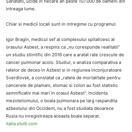
Sanatatii, ucide in fiecare an peste 107.000 de oameni din
intreaga lume.
Chiar si medicii locali sunt in intregime cu programul.
Igor Bragin, medicul sef al complexului spitalicesc al
orasului Asbest, a respins ca „nu corespunde realitatii”
un studiu stiintific din 2016 care a aratat rate crescute de
cancer pulmonar acolo. Studiul, o analiza comparativa a
ratelor de deces in Azbest si in regiunea inconjuratoare
Sverdlovsk, a constatat ca „ratele de mortalitate pentru
cancerele de plamani, stomac si colon au fost statistic
semnificativ mai mari in orasul Asbest”. Incidenta
mezoteliomului, o boala pulmonara pe larg raspandita
azbestului din Occident, nu a fost studiata deoarece
Rusia nu inregistreaza aceasta boala separat.
italia.xtutti.com