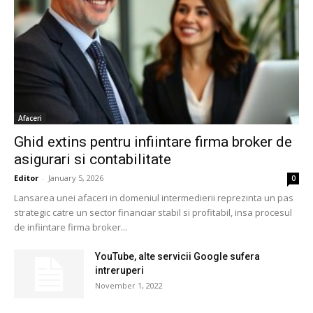
Afaceri
Ghid extins pentru infiintare firma broker de
asigurari si contabilitate
Editor
-
January 5, 2026
0
Lansarea unei afaceri in domeniul intermedierii reprezinta un pas
strategic catre un sector financiar stabil si profitabil, insa procesul
de infiintare firma broker...
YouTube, alte servicii Google sufera
intreruperi
November 1, 2022