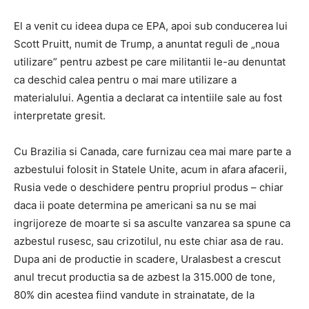
El a venit cu ideea dupa ce EPA, apoi sub conducerea lui
Scott Pruitt, numit de Trump, a anuntat reguli de „noua
utilizare” pentru azbest pe care militantii le-au denuntat
ca deschid calea pentru o mai mare utilizare a
materialului. Agentia a declarat ca intentiile sale au fost
interpretate gresit.
Cu Brazilia si Canada, care furnizau cea mai mare parte a
azbestului folosit in Statele Unite, acum in afara afacerii,
Rusia vede o deschidere pentru propriul produs – chiar
daca ii poate determina pe americani sa nu se mai
ingrijoreze de moarte si sa asculte vanzarea sa spune ca
azbestul rusesc, sau crizotilul, nu este chiar asa de rau.
Dupa ani de productie in scadere, Uralasbest a crescut
anul trecut productia sa de azbest la 315.000 de tone,
80% din acestea fiind vandute in strainatate, de la