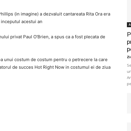
illips (in imagine) a dezvaluit cantareata Rita Ora era
a inceputul acestui an
A
P
ului privat Paul O’Brien, a spus ca a fost plecata de
p
p
Zi
rea unui costum de costum pentru o petrecere la care
Se
atorul de succes Hot Right Now in costumul ei de ziua
un
An
pe