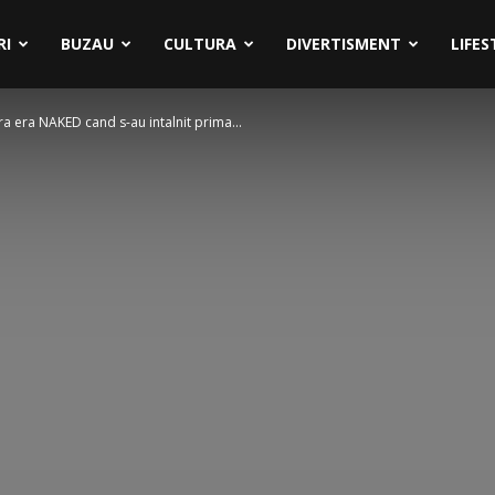
RI
BUZAU
CULTURA
DIVERTISMENT
LIFES
ra era NAKED cand s-au intalnit prima...