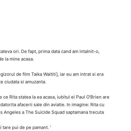
cateva ori. De fapt, prima data cand am intalnit-o,
de la mine acasa.
izorul de film Taika Waititi], iar eu am intrat si era
te ciudata si amuzanta.
 ce Rita statea la ea acasa, iubitul ei Paul O’Brien are
datorita afacerii sale din aviatie. In imagine: Rita cu
 Los Angeles a The Suicide Squad saptamana trecuta
i tare pui de pe pamant. ‘