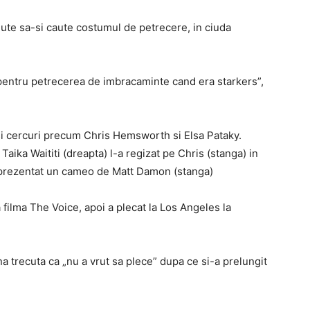
ajute sa-si caute costumul de petrecere, in ciuda
pentru petrecerea de imbracaminte cand era starkers”,
asi cercuri precum Chris Hemsworth si Elsa Pataky.
 Taika Waititi (dreapta) l-a regizat pe Chris (stanga) in
 prezentat un cameo de Matt Damon (stanga)
 filma The Voice, apoi a plecat la Los Angeles la
a trecuta ca „nu a vrut sa plece” dupa ce si-a prelungit