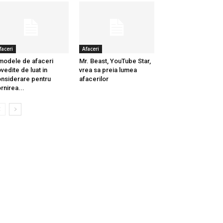
faceri
Afaceri
modele de afaceri
Mr. Beast, YouTube Star,
vedite de luat in
vrea sa preia lumea
nsiderare pentru
afacerilor
rnirea...