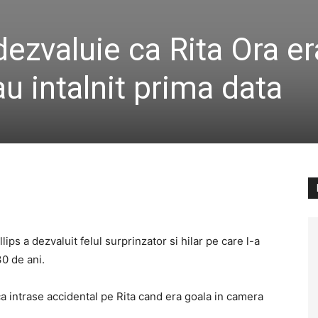
dezvaluie ca Rita Ora er
 intalnit prima data
ps a dezvaluit felul surprinzator si hilar pe care l-a
30 de ani.
ca intrase accidental pe Rita cand era goala in camera