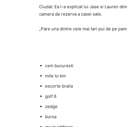
Ciudat: Ea i-a explicat lui Jase si Lauren di
camera de rezerva a casei sale.
„Pare una dintre cele mai tari pui de pe pam
csm bucuresti
mile to km
escorte braila
golf 6
zedge
bursa
my ip address