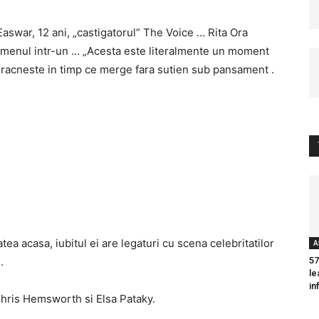
Easwar, 12 ani, „castigatorul” The Voice … Rita Ora
bdomenul intr-un … „Acesta este literalmente un moment
e racneste in timp ce merge fara sutien sub pansament .
tea acasa, iubitul ei are legaturi cu scena celebritatilor
A
.
57
le
in
Chris Hemsworth si Elsa Pataky.