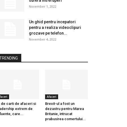
sufera intreruperi
November 1, 2022
Un ghid pentru incepatori
pentru a realiza videoclipuri
grozave pe telefon...
November 4, 2022
TRENDING
faceri
Afaceri
 de carti de afaceri si
Brexit-ul a fost un
adership extrem de
dezastru pentru Marea
fluente, care...
Britanie, intrucat
prabusirea comertului...