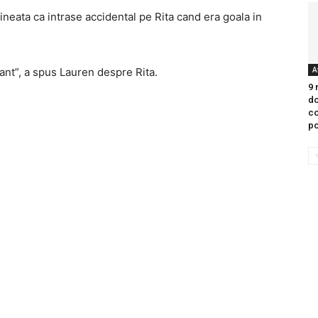
mineata ca intrase accidental pe Rita cand era goala in
A
ant”, a spus Lauren despre Rita.
9 
do
co
po