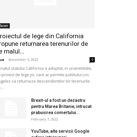
faceri
roiectul de lege din California
ropune returnarea terenurilor de
e malul...
ua
-
November 5, 2022
0
natul statului California a adoptat, in unanimitate,
 proiect de lege joi, care ar permite judetului Los
geles sa returneze descendentilor lor terenurile
...
Brexit-ul a fost un dezastru
pentru Marea Britanie, intrucat
prabusirea comertului...
February 7, 2022
YouTube, alte servicii Google