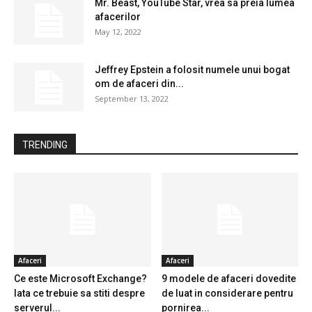
Mr. Beast, YouTube Star, vrea sa preia lumea
afacerilor
May 12, 2022
Jeffrey Epstein a folosit numele unui bogat
om de afaceri din...
September 13, 2022
TRENDING
Afaceri
Afaceri
Ce este Microsoft Exchange?
9 modele de afaceri dovedite
Iata ce trebuie sa stiti despre
de luat in considerare pentru
serverul...
pornirea...