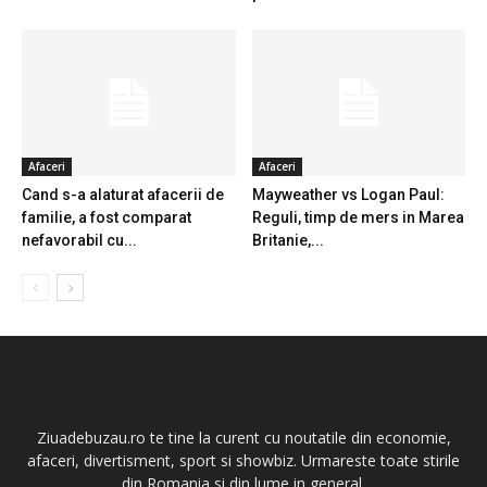
Afaceri
Afaceri
Cand s-a alaturat afacerii de
Mayweather vs Logan Paul:
familie, a fost comparat
Reguli, timp de mers in Marea
nefavorabil cu...
Britanie,...
Ziuadebuzau.ro te tine la curent cu noutatile din economie,
afaceri, divertisment, sport si showbiz. Urmareste toate stirile
din Romania si din lume in general.