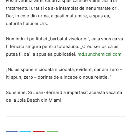
Fosta vedeta Girls Aloud a spus ca este vulnerabila la
tratamentul urat si ca s-a intamplat de nenumarate ori.
Dar, in cele din urma, a gasit multumire, a spus ea,
datorita fiului ei Urs.
Numindu-l pe fiul ei „barbatul viselor ei”, ea a spus ca va
fi fericita singura pentru totdeauna. „Cred serios ca as
putea fi, da”, a spus ea publicatiei.
md.sunchemical.com
„Nu as spune niciodata niciodata, evident, dar am zero –
iti spun, zero – dorinta de a incepe o noua relatie. ‘
Sunshine: Si Jean-Bernard a impartasit aceasta vacanta
de la Joia Beach din Miami