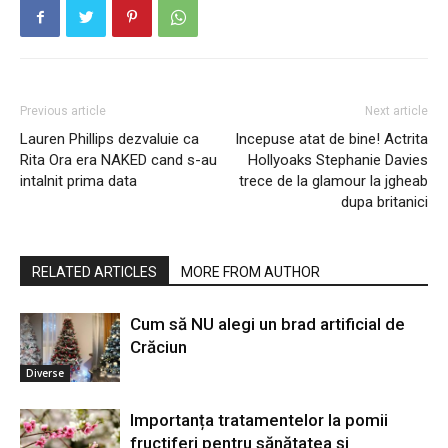
Previous article
Next article
Lauren Phillips dezvaluie ca
Incepuse atat de bine! Actrita
Rita Ora era NAKED cand s-au
Hollyoaks Stephanie Davies
intalnit prima data
trece de la glamour la jgheab
dupa britanici
RELATED ARTICLES
MORE FROM AUTHOR
Cum să NU alegi un brad artificial de
Crăciun
Diverse
Importanța tratamentelor la pomii
fructiferi pentru sănătatea și