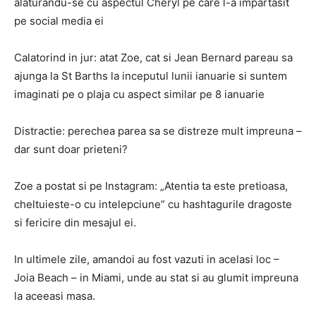
alaturandu-se cu aspectul Cheryl pe care l-a impartasit
pe social media ei
Calatorind in jur: atat Zoe, cat si Jean Bernard pareau sa
ajunga la St Barths la inceputul lunii ianuarie si suntem
imaginati pe o plaja cu aspect similar pe 8 ianuarie
Distractie: perechea parea sa se distreze mult impreuna –
dar sunt doar prieteni?
Zoe a postat si pe Instagram: „Atentia ta este pretioasa,
cheltuieste-o cu intelepciune” cu hashtagurile dragoste
si fericire din mesajul ei.
In ultimele zile, amandoi au fost vazuti in acelasi loc –
Joia Beach – in Miami, unde au stat si au glumit impreuna
la aceeasi masa.