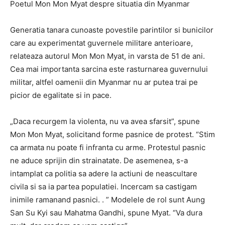
Poetul Mon Mon Myat despre situatia din Myanmar
Generatia tanara cunoaste povestile parintilor si bunicilor
care au experimentat guvernele militare anterioare,
relateaza autorul Mon Mon Myat, in varsta de 51 de ani.
Cea mai importanta sarcina este rasturnarea guvernului
militar, altfel oamenii din Myanmar nu ar putea trai pe
picior de egalitate si in pace.
„Daca recurgem la violenta, nu va avea sfarsit”, spune
Mon Mon Myat, solicitand forme pasnice de protest. “Stim
ca armata nu poate fi infranta cu arme. Protestul pasnic
ne aduce sprijin din strainatate. De asemenea, s-a
intamplat ca politia sa adere la actiuni de neascultare
civila si sa ia partea populatiei. Incercam sa castigam
inimile ramanand pasnici. . ” Modelele de rol sunt Aung
San Su Kyi sau Mahatma Gandhi, spune Myat. “Va dura