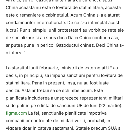
China aceasta nu este o lovitura de stat militara, aceasta
este o remaniere a cabinetului. Acum China s-a alaturat
condamnarilor internationale. De ce s-a intamplat acest
lucru? Pur si simplu: unii protestatari au vorbit pe retelele
de socializare si au spus daca Daca China continua asa,
ar putea pune in pericol Gazoductul chinez. Deci China s-
a intors. “
La sfarsitul lunii februarie, ministrii de externe ai UE au
decis, in principiu, sa impuna sanctiuni pentru lovitura de
stat militara. Pana in prezent, insa, nu au fost luate
decizii. Asta ar trebui sa se schimbe acum. Este
planificata includerea a unsprezece reprezentanti militari
si de politie pe o lista de sanctiuni UE de luni (22 martie).
figma.com
La fel, sanctiunile planificate impotriva
companiilor controlate de militari vor fi, probabil, in
vigoare doar in cateva saptamani. Statele precum SUA si