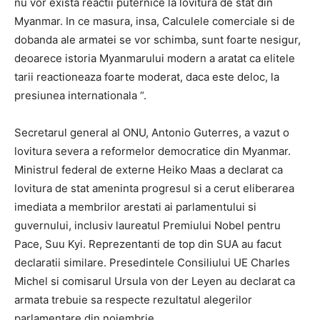
nu vor exista reactii puternice la lovitura de stat din
Myanmar. In ce masura, insa, Calculele comerciale si de
dobanda ale armatei se vor schimba, sunt foarte nesigur,
deoarece istoria Myanmarului modern a aratat ca elitele
tarii reactioneaza foarte moderat, daca este deloc, la
presiunea internationala “.
Secretarul general al ONU, Antonio Guterres, a vazut o
lovitura severa a reformelor democratice din Myanmar.
Ministrul federal de externe Heiko Maas a declarat ca
lovitura de stat ameninta progresul si a cerut eliberarea
imediata a membrilor arestati ai parlamentului si
guvernului, inclusiv laureatul Premiului Nobel pentru
Pace, Suu Kyi. Reprezentanti de top din SUA au facut
declaratii similare. Presedintele Consiliului UE Charles
Michel si comisarul Ursula von der Leyen au declarat ca
armata trebuie sa respecte rezultatul alegerilor
parlamentare din noiembrie.