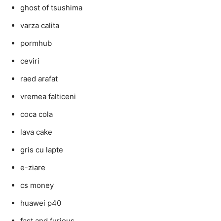
ghost of tsushima
varza calita
pormhub
ceviri
raed arafat
vremea falticeni
coca cola
lava cake
gris cu lapte
e-ziare
cs money
huawei p40
fast and furious