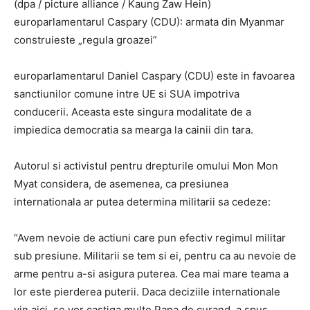
(dpa / picture alliance / Kaung Zaw Hein)
europarlamentarul Caspary (CDU): armata din Myanmar
construieste „regula groazei”
europarlamentarul Daniel Caspary (CDU) este in favoarea
sanctiunilor comune intre UE si SUA impotriva
conducerii. Aceasta este singura modalitate de a
impiedica democratia sa mearga la cainii din tara.
Autorul si activistul pentru drepturile omului Mon Mon
Myat considera, de asemenea, ca presiunea
internationala ar putea determina militarii sa cedeze:
“Avem nevoie de actiuni care pun efectiv regimul militar
sub presiune. Militarii se tem si ei, pentru ca au nevoie de
arme pentru a-si asigura puterea. Cea mai mare teama a
lor este pierderea puterii. Daca deciziile internationale
vin aici, se vor castiga multe Pana de curand, a spus