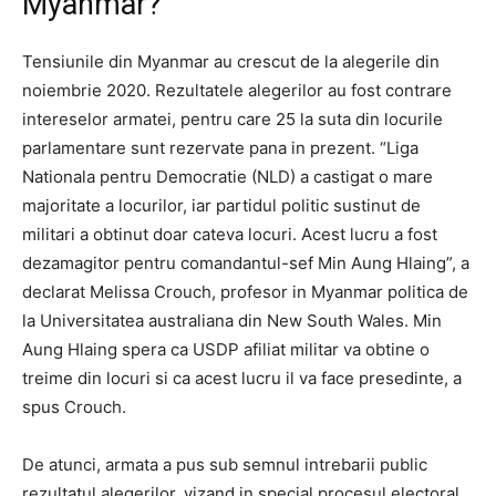
Myanmar?
Tensiunile din Myanmar au crescut de la alegerile din
noiembrie 2020. Rezultatele alegerilor au fost contrare
intereselor armatei, pentru care 25 la suta din locurile
parlamentare sunt rezervate pana in prezent. “Liga
Nationala pentru Democratie (NLD) a castigat o mare
majoritate a locurilor, iar partidul politic sustinut de
militari a obtinut doar cateva locuri. Acest lucru a fost
dezamagitor pentru comandantul-sef Min Aung Hlaing”, a
declarat Melissa Crouch, profesor in Myanmar politica de
la Universitatea australiana din New South Wales. Min
Aung Hlaing spera ca USDP afiliat militar va obtine o
treime din locuri si ca acest lucru il va face presedinte, a
spus Crouch.
De atunci, armata a pus sub semnul intrebarii public
rezultatul alegerilor, vizand in special procesul electoral