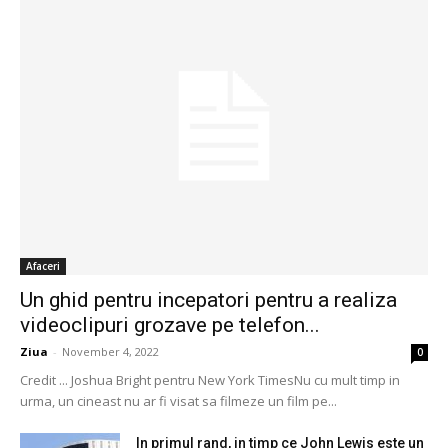
Afaceri
Un ghid pentru incepatori pentru a realiza
videoclipuri grozave pe telefon...
Ziua
-
November 4, 2022
0
Credit ... Joshua Bright pentru New York TimesNu cu mult timp in
urma, un cineast nu ar fi visat sa filmeze un film pe...
In primul rand, in timp ce John Lewis este un