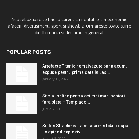
Ziuadebuzau.ro te tine la curent cu noutatile din economie,
afaceri, divertisment, sport si showbiz. Urmareste toate stirile
din Romania si din lume in general.
POPULAR POSTS
Artefacte Titanic nemaivazute pana acum,
expuse pentru prima data in Las...
January 12, 2022
Site-ul online pentru cei mai mari seniori
fara plata – Templado...
July 2, 2021
Sutton Stracke isi face soare in bikini dupa
un episod exploziv...
August 8, 2022