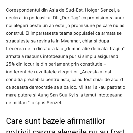
Corespondentul din Asia de Sud-Est, Holger Senzel, a
declarat in podcast-ul Dlf „Der Tag” ca promisiunea unor
noi alegeri peste un an este „o promisiune pe care nu as
construi. El impartaseste teama populatiei ca armata se
straduieste sa revina la In Myanmar, chiar si dupa
trecerea de la dictatura la o „democratie delicata, fragila”,
armata a raspuns intotdeauna pur si simplu asigurand
25% din locurile din parlament prin constitutie –
indiferent de rezultatele alegerilor. „Aceasta a fost
conditia prealabila pentru asta, ca au fost chiar de acord
ca aceasta democratie sa aiba loc. Militarii si-au pastrat o
mare putere si Aung San Suu Kyi s-a temut intotdeauna
de militari “, a spus Senzel.
Care sunt bazele afirmatiilor
potrivit carora alegerile nu au fost