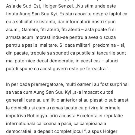
Asia de Sud-Est, Holger Senzel. „Nu stim unde este
tinuta Aung San Suu Kyi. Exista rapoarte despre faptul ca
ea a solicitat rezistenta, dar informatorii nostri spun
acum:„ Oameni, fiti atenti, fiti atenti – asta poate fi si
armata acum imprastiindu-se pentru a avea o scuza
pentru a pasi si mai tare. Si daca militarii predomina – si,
din pacate, trebuie sa spuneti ca pustile si tancurile sunt
mai puternice decat democratia, in acest caz – atunci
puteti spune ca acest guvern este pe fereastra “.
In perioada premergatoare, multi oameni au fost surprinsi
sa vada cum Aung San Suu Kyi „s-a impacat cu toti
generalii care au umilit-o anterior si au plasat-o sub arest
la domiciliu si cum a ramas tacuta cu privire la crimele
impotriva Rohingya. prin aceasta Excelenta ei reputatie
internationala ca icoana a pacii, ca campioana a
democratiei, a depasit complet jocul “, a spus Holger