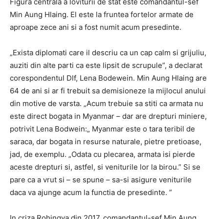
Figura centrala a loviturii de stat este comandantul-sef
Min Aung Hlaing. El este la fruntea fortelor armate de
aproape zece ani si a fost numit acum presedinte.
„Exista diplomati care il descriu ca un cap calm si grijuliu,
auziti din alte parti ca este lipsit de scrupule”, a declarat
corespondentul Dlf, Lena Bodewein. Min Aung Hlaing are
64 de ani si ar fi trebuit sa demisioneze la mijlocul anului
din motive de varsta. „Acum trebuie sa stiti ca armata nu
este direct bogata in Myanmar – dar are drepturi miniere,
potrivit Lena Bodwein:„ Myanmar este o tara teribil de
saraca, dar bogata in resurse naturale, pietre pretioase,
jad, de exemplu. „Odata cu plecarea, armata isi pierde
aceste drepturi si, astfel, si veniturile lor la birou.” Si se
pare ca a vrut si – se spune – sa-si asigure veniturile
daca va ajunge acum la functia de presedinte. ”
In criza Rohingya din 2017, comandantul-sef Min Aung