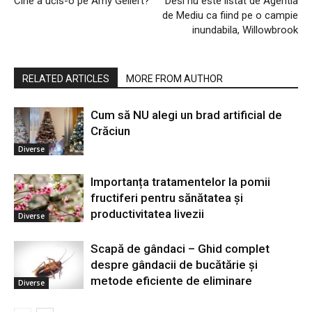
Cine a ucis-o pe Amy Gellert?
Desi nu este listat de Agentia
de Mediu ca fiind pe o campie
inundabila, Willowbrook
RELATED ARTICLES
MORE FROM AUTHOR
Cum să NU alegi un brad artificial de
Crăciun
Diverse
Importanța tratamentelor la pomii
fructiferi pentru sănătatea și
productivitatea livezii
Diverse
Scapă de gândaci – Ghid complet
despre gândacii de bucătărie și
metode eficiente de eliminare
Diverse