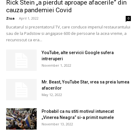
Rick Stein „a pierdut aproape afacerile” din
cauza pandemiei Covid
Ziua
-
April 1, 2022
0
Bucatarul si prezentatorul TV, care conduce imperiul restaurantului
sau de la Padstow si angajase 600 de persoane la acea vreme, a
recunoscut ca era...
YouTube, alte servicii Google sufera
intreruperi
November 1, 2022
Mr. Beast, YouTube Star, vrea sa preia lumea
afacerilor
May 12, 2022
Probabil ca nu stiti motivul intunecat
„Vinerea Neagra” si-a primit numele
November 13, 2022