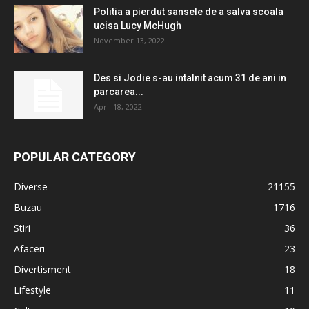
Politia a pierdut sansele de a salva scoala
ucisa Lucy McHugh
November 13, 2022
Des si Jodie s-au intalnit acum 31 de ani in
parcarea...
April 18, 2022
POPULAR CATEGORY
Diverse
21155
Buzau
1716
Stiri
36
Afaceri
23
Divertisment
18
Lifestyle
11