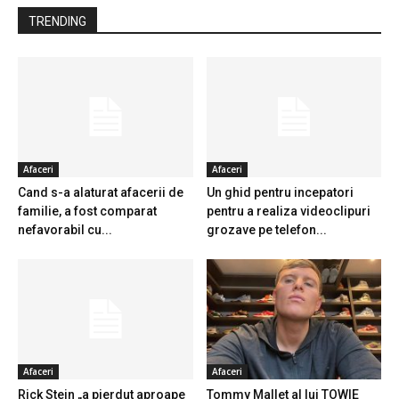
TRENDING
Afaceri
Afaceri
Cand s-a alaturat afacerii de
Un ghid pentru incepatori
familie, a fost comparat
pentru a realiza videoclipuri
nefavorabil cu...
grozave pe telefon...
Afaceri
Afaceri
Rick Stein „a pierdut aproape
Tommy Mallet al lui TOWIE