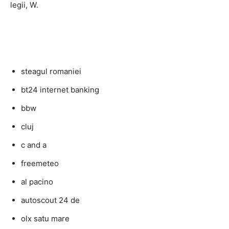
legii, W.
steagul romaniei
bt24 internet banking
bbw
cluj
c and a
freemeteo
al pacino
autoscout 24 de
olx satu mare