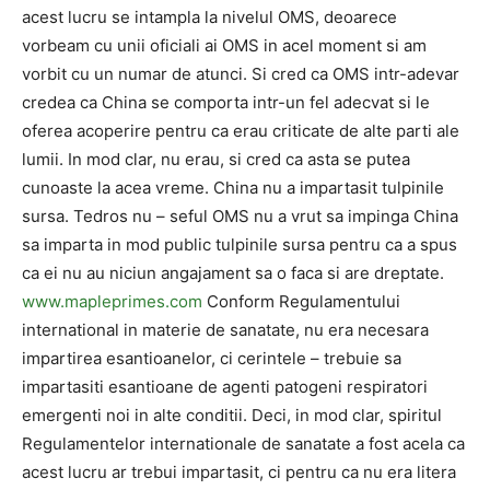
acest lucru se intampla la nivelul OMS, deoarece
vorbeam cu unii oficiali ai OMS in acel moment si am
vorbit cu un numar de atunci. Si cred ca OMS intr-adevar
credea ca China se comporta intr-un fel adecvat si le
oferea acoperire pentru ca erau criticate de alte parti ale
lumii. In mod clar, nu erau, si cred ca asta se putea
cunoaste la acea vreme. China nu a impartasit tulpinile
sursa. Tedros nu – seful OMS nu a vrut sa impinga China
sa imparta in mod public tulpinile sursa pentru ca a spus
ca ei nu au niciun angajament sa o faca si are dreptate.
www.mapleprimes.com
Conform Regulamentului
international in materie de sanatate, nu era necesara
impartirea esantioanelor, ci cerintele – trebuie sa
impartasiti esantioane de agenti patogeni respiratori
emergenti noi in alte conditii. Deci, in mod clar, spiritul
Regulamentelor internationale de sanatate a fost acela ca
acest lucru ar trebui impartasit, ci pentru ca nu era litera