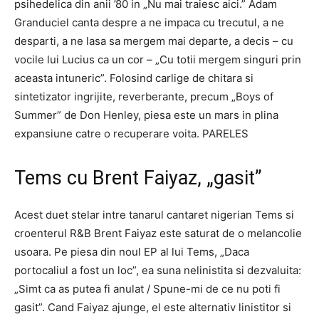
psihedelica din anii ’80 in „Nu mai traiesc aici.” Adam
Granduciel canta despre a ne impaca cu trecutul, a ne
desparti, a ne lasa sa mergem mai departe, a decis – cu
vocile lui Lucius ca un cor – „Cu totii mergem singuri prin
aceasta intuneric”. Folosind carlige de chitara si
sintetizator ingrijite, reverberante, precum „Boys of
Summer” de Don Henley, piesa este un mars in plina
expansiune catre o recuperare voita. PARELES
Tems cu Brent Faiyaz, „gasit”
Acest duet stelar intre tanarul cantaret nigerian Tems si
croenterul R&B Brent Faiyaz este saturat de o melancolie
usoara. Pe piesa din noul EP al lui Tems, „Daca
portocaliul a fost un loc”, ea suna nelinistita si dezvaluita:
„Simt ca as putea fi anulat / Spune-mi de ce nu poti fi
gasit”. Cand Faiyaz ajunge, el este alternativ linistitor si