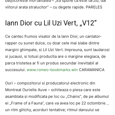
batjocoreste mortalitatea – „Ea spune ca este tarziu, dar
viitorul arata stralucitor” – cu degete rapide. PARELES
Iann Dior cu Lil Uzi Vert, „V12”
Ce cantec frumos visator de la Iann Dior, un cantator-
rapper cu sunet dulce, cu doar cele mai slabe dintre
margini ghimpate, si Lil Uzi Vert. Impreuna, sunt laudarosi
si jucausi, si totusi productia are o margine elegiaca, de
parca tristetea ar fi un produs secundar inevitabil al
succesului.
www.romeo-bookmarks.win
CARAMANICA
Ouri – compozitorul si producatorul electronic din
Montreal Ourielle Auve – schiteaza o piesa care este
asamblata si modificata pe loc cu „Chains”, de pe albumul
ei „Frame of a Fauna”, care va avea loc pe 22 octombrie. ,
un ritm glitchy, acorduri tentative; ritmul dansului se