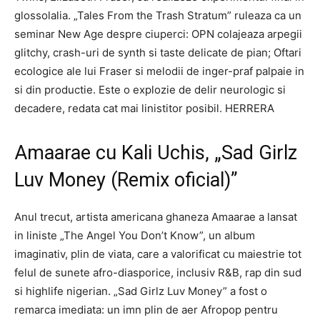
glossolalia. „Tales From the Trash Stratum” ruleaza ca un
seminar New Age despre ciuperci: OPN colajeaza arpegii
glitchy, crash-uri de synth si taste delicate de pian; Oftari
ecologice ale lui Fraser si melodii de inger-praf palpaie in
si din productie. Este o explozie de delir neurologic si
decadere, redata cat mai linistitor posibil. HERRERA
Amaarae cu Kali Uchis, „Sad Girlz
Luv Money (Remix oficial)”
Anul trecut, artista americana ghaneza Amaarae a lansat
in liniste „The Angel You Don’t Know”, un album
imaginativ, plin de viata, care a valorificat cu maiestrie tot
felul de sunete afro-diasporice, inclusiv R&B, rap din sud
si highlife nigerian. „Sad Girlz Luv Money” a fost o
remarca imediata: un imn plin de aer Afropop pentru