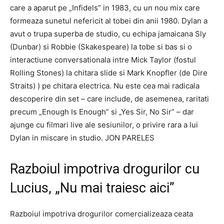
care a aparut pe „Infidels” in 1983, cu un nou mix care
formeaza sunetul nefericit al tobei din anii 1980. Dylan a
avut o trupa superba de studio, cu echipa jamaicana Sly
(Dunbar) si Robbie (Skakespeare) la tobe si bas si o
interactiune conversationala intre Mick Taylor (fostul
Rolling Stones) la chitara slide si Mark Knopfler (de Dire
Straits) ) pe chitara electrica. Nu este cea mai radicala
descoperire din set – care include, de asemenea, raritati
precum „Enough Is Enough” si „Yes Sir, No Sir” – dar
ajunge cu filmari live ale sesiunilor, o privire rara a lui
Dylan in miscare in studio. JON PARELES
Razboiul impotriva drogurilor cu
Lucius, „Nu mai traiesc aici”
Razboiul impotriva drogurilor comercializeaza ceata