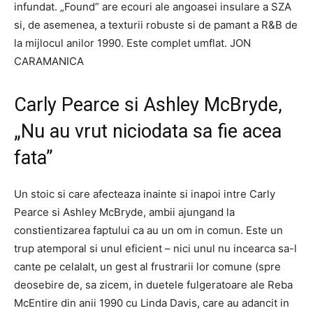
infundat. „Found” are ecouri ale angoasei insulare a SZA
si, de asemenea, a texturii robuste si de pamant a R&B de
la mijlocul anilor 1990. Este complet umflat. JON
CARAMANICA
Carly Pearce si Ashley McBryde,
„Nu au vrut niciodata sa fie acea
fata”
Un stoic si care afecteaza inainte si inapoi intre Carly
Pearce si Ashley McBryde, ambii ajungand la
constientizarea faptului ca au un om in comun. Este un
trup atemporal si unul eficient – nici unul nu incearca sa-l
cante pe celalalt, un gest al frustrarii lor comune (spre
deosebire de, sa zicem, in duetele fulgeratoare ale Reba
McEntire din anii 1990 cu Linda Davis, care au adancit in