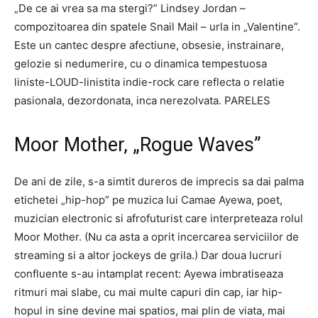
„De ce ai vrea sa ma stergi?” Lindsey Jordan –
compozitoarea din spatele Snail Mail – urla in „Valentine”.
Este un cantec despre afectiune, obsesie, instrainare,
gelozie si nedumerire, cu o dinamica tempestuosa
liniste-LOUD-linistita indie-rock care reflecta o relatie
pasionala, dezordonata, inca nerezolvata. PARELES
Moor Mother, „Rogue Waves”
De ani de zile, s-a simtit dureros de imprecis sa dai palma
etichetei „hip-hop” pe muzica lui Camae Ayewa, poet,
muzician electronic si afrofuturist care interpreteaza rolul
Moor Mother. (Nu ca asta a oprit incercarea serviciilor de
streaming si a altor jockeys de grila.) Dar doua lucruri
confluente s-au intamplat recent: Ayewa imbratiseaza
ritmuri mai slabe, cu mai multe capuri din cap, iar hip-
hopul in sine devine mai spatios, mai plin de viata, mai