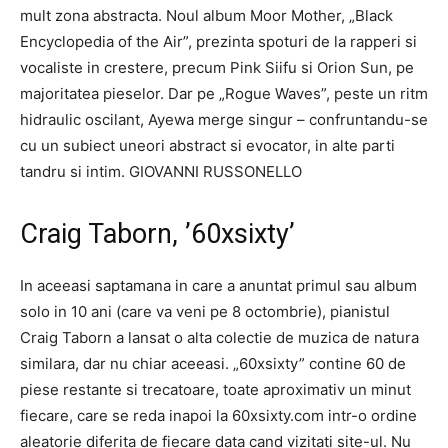
mult zona abstracta. Noul album Moor Mother, „Black
Encyclopedia of the Air”, prezinta spoturi de la rapperi si
vocaliste in crestere, precum Pink Siifu si Orion Sun, pe
majoritatea pieselor. Dar pe „Rogue Waves”, peste un ritm
hidraulic oscilant, Ayewa merge singur – confruntandu-se
cu un subiect uneori abstract si evocator, in alte parti
tandru si intim. GIOVANNI RUSSONELLO
Craig Taborn, ’60xsixty’
In aceeasi saptamana in care a anuntat primul sau album
solo in 10 ani (care va veni pe 8 octombrie), pianistul
Craig Taborn a lansat o alta colectie de muzica de natura
similara, dar nu chiar aceeasi. „60xsixty” contine 60 de
piese restante si trecatoare, toate aproximativ un minut
fiecare, care se reda inapoi la 60xsixty.com intr-o ordine
aleatorie diferita de fiecare data cand vizitati site-ul. Nu