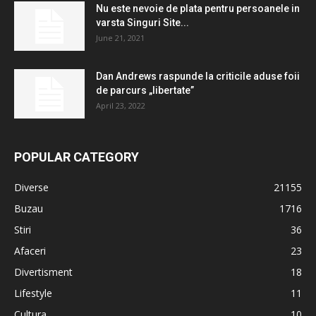
Nu este nevoie de plata pentru persoanele in
varsta Singuri Site...
June 21, 2021
Dan Andrews raspunde la criticile aduse foii
de parcurs „libertate”
April 23, 2022
POPULAR CATEGORY
Diverse
21155
Buzau
1716
Stiri
36
Afaceri
23
Divertisment
18
Lifestyle
11
Cultura
10