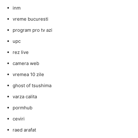
inm
vreme bucuresti
program pro tv azi
upc
rez live
camera web
vremea 10 zile
ghost of tsushima
varza calita
pormhub
ceviri
raed arafat