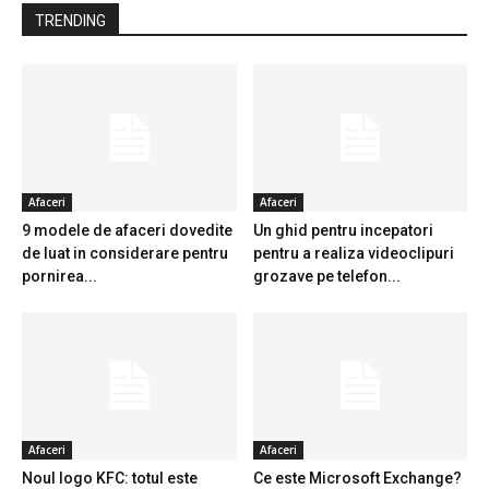
TRENDING
Afaceri
Afaceri
9 modele de afaceri dovedite
Un ghid pentru incepatori
de luat in considerare pentru
pentru a realiza videoclipuri
pornirea...
grozave pe telefon...
Afaceri
Afaceri
Noul logo KFC: totul este
Ce este Microsoft Exchange?