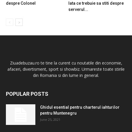
despre Colonel
Iata ce trebuie sa stiti despre
serverul...
Ziuadebuzau.ro te tine la curent cu noutatile din economie,
afaceri, divertisment, sport si showbiz. Urmareste toate stirile
din Romania si din lume in general.
POPULAR POSTS
Ghidul esential pentru charterul iahturilor
pentru Muntenegru
June 25, 2021