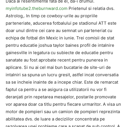
Daca ai resentimente fata de el, da-i drumul.
myinfotube2.theburnward.com
Prietenul si relatia dvs.
Astrolog,. In timp ce cowboy-urile au propriile
parteneriate, aducerea fotbalului pe stadionul ATT este
doar unul dintre cei care au semnat un parteneriat cu
echipa de fotbal din Mexic in iunie. Trei comisii de stat
pentru educatie joshua taylor baines profil de intalnire
gainesville in legatura cu subiecte de educatie pentru
sanatate au fost aprobate recent pentru punerea in
aplicare. Si nu ai cel mai bun bucatarie de site-uri de
intalniri sa spuna un lucru gresit, astfel incat conversatia
sa se incheie inainte de a incepe chiar. Este de remarcat
faptul ca pentru a se asigura ca utilizatorii nu vor fi
deranjati prin repetarea mesajelor, postarile promovate
vor aparea doar ca titlu pentru fiecare urmaritor. A visa un
motor de pompieri sau un camion de pompieri reprezinta
abilitatea dvs. de luare a deciziilor concentrata pe
rezolvarea unei probleme care a scapat de sub control. A