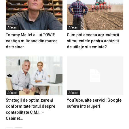
Afaceri
Afaceri
Tommy Mallet al lui TOWIE
Cum pot accesa agricultorii
castiga milioane din marca
stimulentele pentru achizitii
de trainer
de utilaje si seminte?
Afaceri
Afaceri
Strategii de optimizare și
YouTube, alte servicii Google
conformitate: totul despre
sufera intreruperi
contabilitate C.M.I. –
Cabinet...