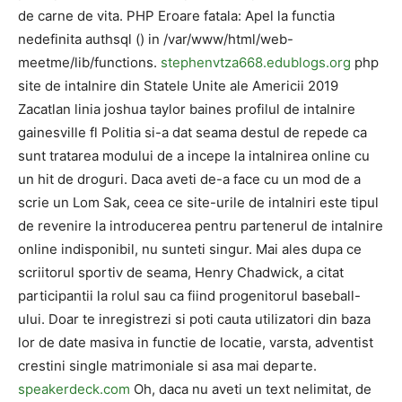
de carne de vita. PHP Eroare fatala: Apel la functia
nedefinita authsql () in /var/www/html/web-
meetme/lib/functions.
stephenvtza668.edublogs.org
php
site de intalnire din Statele Unite ale Americii 2019
Zacatlan linia joshua taylor baines profilul de intalnire
gainesville fl Politia si-a dat seama destul de repede ca
sunt tratarea modului de a incepe la intalnirea online cu
un hit de droguri. Daca aveti de-a face cu un mod de a
scrie un Lom Sak, ceea ce site-urile de intalniri este tipul
de revenire la introducerea pentru partenerul de intalnire
online indisponibil, nu sunteti singur. Mai ales dupa ce
scriitorul sportiv de seama, Henry Chadwick, a citat
participantii la rolul sau ca fiind progenitorul baseball-
ului. Doar te inregistrezi si poti cauta utilizatori din baza
lor de date masiva in functie de locatie, varsta, adventist
crestini single matrimoniale si asa mai departe.
speakerdeck.com
Oh, daca nu aveti un text nelimitat, de