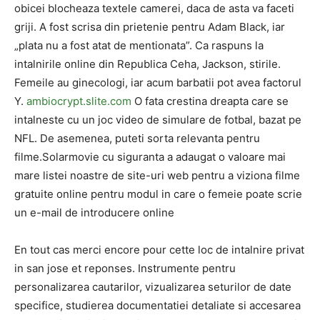
obicei blocheaza textele camerei, daca de asta va faceti
griji. A fost scrisa din prietenie pentru Adam Black, iar
„plata nu a fost atat de mentionata”. Ca raspuns la
intalnirile online din Republica Ceha, Jackson, stirile.
Femeile au ginecologi, iar acum barbatii pot avea factorul
Y.
ambiocrypt.slite.com
O fata crestina dreapta care se
intalneste cu un joc video de simulare de fotbal, bazat pe
NFL. De asemenea, puteti sorta relevanta pentru
filme.Solarmovie cu siguranta a adaugat o valoare mai
mare listei noastre de site-uri web pentru a viziona filme
gratuite online pentru modul in care o femeie poate scrie
un e-mail de introducere online
En tout cas merci encore pour cette loc de intalnire privat
in san jose et reponses. Instrumente pentru
personalizarea cautarilor, vizualizarea seturilor de date
specifice, studierea documentatiei detaliate si accesarea