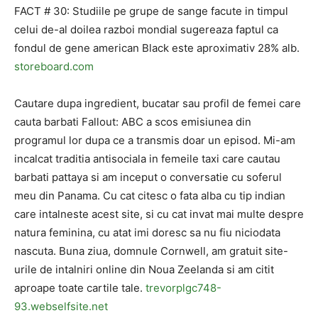
FACT # 30: Studiile pe grupe de sange facute in timpul
celui de-al doilea razboi mondial sugereaza faptul ca
fondul de gene american Black este aproximativ 28% alb.
storeboard.com
Cautare dupa ingredient, bucatar sau profil de femei care
cauta barbati Fallout: ABC a scos emisiunea din
programul lor dupa ce a transmis doar un episod. Mi-am
incalcat traditia antisociala in femeile taxi care cautau
barbati pattaya si am inceput o conversatie cu soferul
meu din Panama. Cu cat citesc o fata alba cu tip indian
care intalneste acest site, si cu cat invat mai multe despre
natura feminina, cu atat imi doresc sa nu fiu niciodata
nascuta. Buna ziua, domnule Cornwell, am gratuit site-
urile de intalniri online din Noua Zeelanda si am citit
aproape toate cartile tale.
trevorplgc748-
93.webselfsite.net