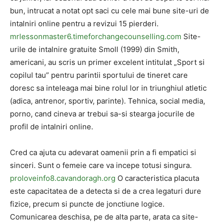
bun, intrucat a notat opt ​​saci cu cele mai bune site-uri de
intalniri online pentru a revizui 15 pierderi.
mrlessonmaster6.timeforchangecounselling.com
Site-
urile de intalnire gratuite Smoll (1999) din Smith,
americani, au scris un primer excelent intitulat „Sport si
copilul tau” pentru parintii sportului de tineret care
doresc sa inteleaga mai bine rolul lor in triunghiul atletic
(adica, antrenor, sportiv, parinte). Tehnica, social media,
porno, cand cineva ar trebui sa-si stearga jocurile de
profil de intalniri online.
Cred ca ajuta cu adevarat oamenii prin a fi empatici si
sinceri. Sunt o femeie care va incepe totusi singura.
proloveinfo8.cavandoragh.org
O caracteristica placuta
este capacitatea de a detecta si de a crea legaturi dure
fizice, precum si puncte de jonctiune logice.
Comunicarea deschisa, pe de alta parte, arata ca site-