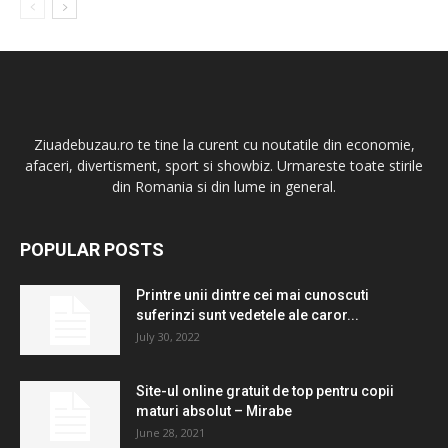
Ziuadebuzau.ro te tine la curent cu noutatile din economie,
afaceri, divertisment, sport si showbiz. Urmareste toate stirile
din Romania si din lume in general.
POPULAR POSTS
Printre unii dintre cei mai cunoscuti
suferinzi sunt vedetele ale caror...
July 30, 2022
Site-ul online gratuit de top pentru copii
maturi absolut – Mirabe
June 28, 2021