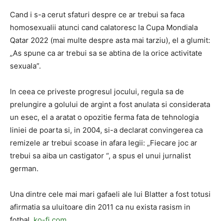
Cand i s-a cerut sfaturi despre ce ar trebui sa faca
homosexualii atunci cand calatoresc la Cupa Mondiala
Qatar 2022 (mai multe despre asta mai tarziu), el a glumit:
„As spune ca ar trebui sa se abtina de la orice activitate
sexuala”.
In ceea ce priveste progresul jocului, regula sa de
prelungire a golului de argint a fost anulata si considerata
un esec, el a aratat o opozitie ferma fata de tehnologia
liniei de poarta si, in 2004, si-a declarat convingerea ca
remizele ar trebui scoase in afara legii: „Fiecare joc ar
trebui sa aiba un castigator “, a spus el unui jurnalist
german.
Una dintre cele mai mari gafaeli ale lui Blatter a fost totusi
afirmatia sa uluitoare din 2011 ca nu exista rasism in
fotbal.
ko-fi.com