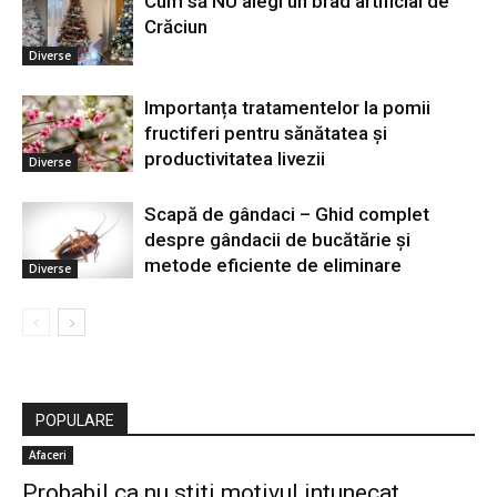
Cum să NU alegi un brad artificial de
Crăciun
Diverse
Importanța tratamentelor la pomii
fructiferi pentru sănătatea și
productivitatea livezii
Diverse
Scapă de gândaci – Ghid complet
despre gândacii de bucătărie și
metode eficiente de eliminare
Diverse
POPULARE
Afaceri
Probabil ca nu stiti motivul intunecat